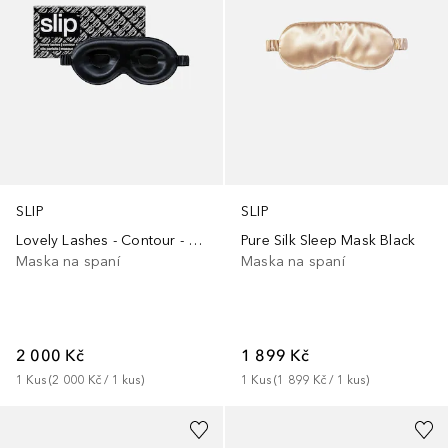
SLIP
SLIP
Lovely Lashes - Contour - Black
Pure Silk Sleep Mask Black
Maska na spaní
Maska na spaní
2 000 Kč
1 899 Kč
1
Kus
 (
2 000 Kč
 / 
1
kus
)
1
Kus
 (
1 899 Kč
 / 
1
kus
)