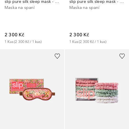
slip pure silk sleep mask - zodiac - libra
slip pure silk sleep mask - zodiac - aries
Maska na spaní
Maska na spaní
2 300 Kč
2 300 Kč
1
Kus
 (
2 300 Kč
 / 
1
kus
)
1
Kus
 (
2 300 Kč
 / 
1
kus
)