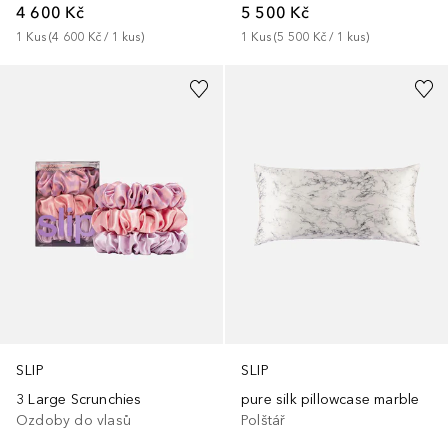
4 600 Kč
5 500 Kč
1
Kus
 (
4 600 Kč
 / 
1
kus
)
1
Kus
 (
5 500 Kč
 / 
1
kus
)
SLIP
SLIP
3 Large Scrunchies
pure silk pillowcase marble
Ozdoby do vlasů
Polštář