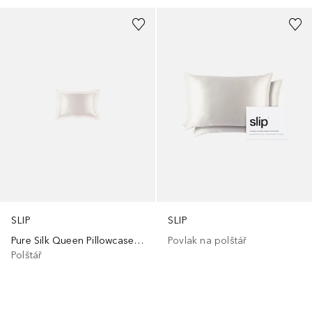
SLIP
SLIP
Pure Silk Queen Pillowcase with scalloped edge - white
Povlak na polštář
Polštář