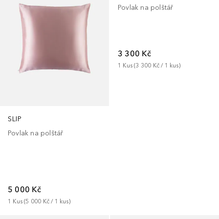
Povlak na polštář
3 300 Kč
1
Kus
 (
3 300 Kč
 / 
1
kus
)
SLIP
Povlak na polštář
5 000 Kč
1
Kus
 (
5 000 Kč
 / 
1
kus
)