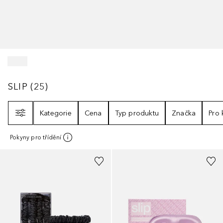
SLIP
25
VÝSLEDKY
SLIP
(
25
)
Filtr
Kategorie
Cena
Typ produktu
Značka
Pro
Pokyny pro třídění
+
4