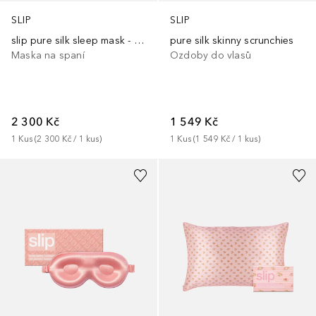
SLIP
SLIP
slip pure silk sleep mask - zodiac - cancer
pure silk skinny scrunchies
Maska na spaní
Ozdoby do vlasů
2 300 Kč
1 549 Kč
1
Kus
 (
2 300 Kč
 / 
1
kus
)
1
Kus
 (
1 549 Kč
 / 
1
kus
)