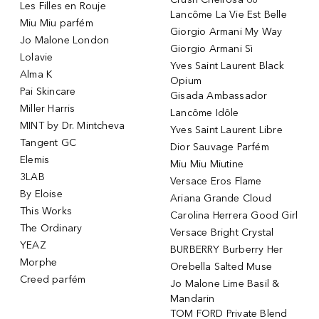
Les Filles en Rouje
Lancôme La Vie Est Belle
Miu Miu parfém
Giorgio Armani My Way
Jo Malone London
Giorgio Armani Sì
Lolavie
Yves Saint Laurent Black
Alma K
Opium
Pai Skincare
Gisada Ambassador
Miller Harris
Lancôme Idôle
MINT by Dr. Mintcheva
Yves Saint Laurent Libre
Tangent GC
Dior Sauvage Parfém
Elemis
Miu Miu Miutine
3LAB
Versace Eros Flame
By Eloise
Ariana Grande Cloud
This Works
Carolina Herrera Good Girl
The Ordinary
Versace Bright Crystal
YEAZ
BURBERRY Burberry Her
Morphe
Orebella Salted Muse
Creed parfém
Jo Malone Lime Basil &
Mandarin
TOM FORD Private Blend