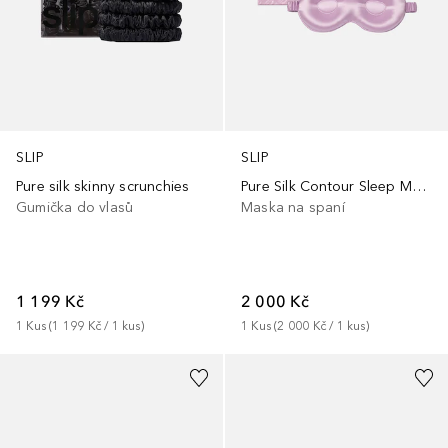
SLIP
SLIP
Pure silk skinny scrunchies
Pure Silk Contour Sleep Mask
Gumička do vlasů
Maska na spaní
1 199 Kč
2 000 Kč
1
Kus
 (
1 199 Kč
 / 
1
kus
)
1
Kus
 (
2 000 Kč
 / 
1
kus
)