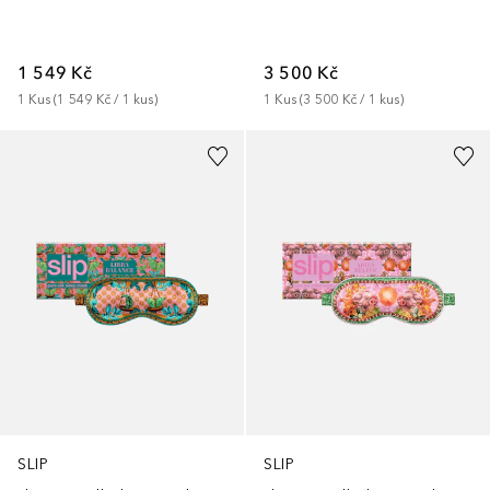
1 549 Kč
3 500 Kč
1
Kus
 (
1 549 Kč
 / 
1
kus
)
1
Kus
 (
3 500 Kč
 / 
1
kus
)
SLIP
SLIP