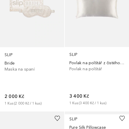
SLIP
SLIP
Povlak na polštář z čistého hedvábí – 40 × 80
Bride
Povlak na polštář
Maska na spaní
3 400 Kč
2 000 Kč
1
Kus
 (
3 400 Kč
 / 
1
kus
)
1
Kus
 (
2 000 Kč
 / 
1
kus
)
+
1
SLIP
Pure Silk Pillowcase