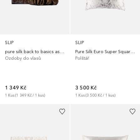
SLIP
SLIP
pure silk back to basics assorted scrunchies - blonde
Pure Silk Euro Super Square Pillowcase
Ozdoby do vlasů
Polštář
1 349 Kč
3 500 Kč
1
Kus
 (
1 349 Kč
 / 
1
kus
)
1
Kus
 (
3 500 Kč
 / 
1
kus
)