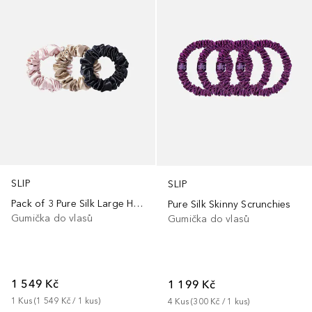
SLIP
SLIP
Pack of 3 Pure Silk Large Hair Scrunchies Midnight
Pure Silk Skinny Scrunchies
Gumička do vlasů
Gumička do vlasů
1 549 Kč
1 199 Kč
1
Kus
 (
1 549 Kč
 / 
1
kus
)
4
Kus
 (
300 Kč
 / 
1
kus
)