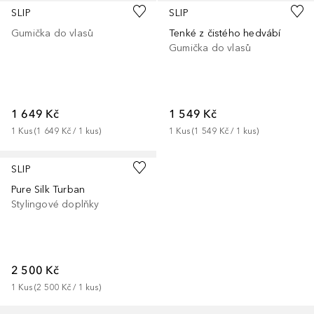
SLIP
SLIP
Gumička do vlasů
Tenké z čistého hedvábí
Gumička do vlasů
1 649 Kč
1 549 Kč
1
Kus
 (
1 649 Kč
 / 
1
kus
)
1
Kus
 (
1 549 Kč
 / 
1
kus
)
SLIP
Pure Silk Turban
Stylingové doplňky
2 500 Kč
1
Kus
 (
2 500 Kč
 / 
1
kus
)