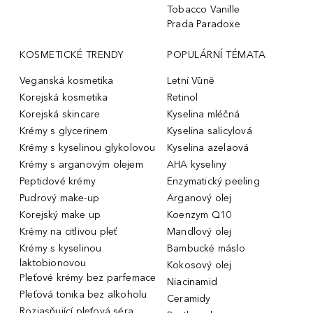
Tobacco Vanille
Prada Paradoxe
KOSMETICKÉ TRENDY
POPULÁRNÍ TÉMATA
Veganská kosmetika
Letní Vůně
Korejská kosmetika
Retinol
Korejská skincare
Kyselina mléčná
Krémy s glycerinem
Kyselina salicylová
Krémy s kyselinou glykolovou
Kyselina azelaová
Krémy s arganovým olejem
AHA kyseliny
Peptidové krémy
Enzymatický peeling
Pudrový make-up
Arganový olej
Korejský make up
Koenzym Q10
Krémy na citlivou pleť
Mandlový olej
Krémy s kyselinou
Bambucké máslo
laktobionovou
Kokosový olej
Pleťové krémy bez parfemace
Niacinamid
Pleťová tonika bez alkoholu
Ceramidy
Rozjasňující pleťová séra