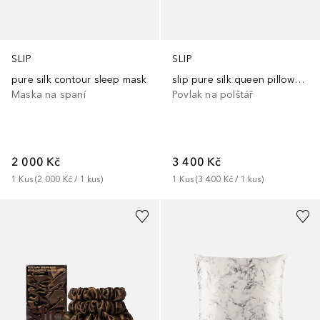
SLIP
SLIP
pure silk contour sleep mask
slip pure silk queen pillowcase - petal
Maska na spaní
Povlak na polštář
2 000 Kč
3 400 Kč
1
Kus
 (
2 000 Kč
 / 
1
kus
)
1
Kus
 (
3 400 Kč
 / 
1
kus
)