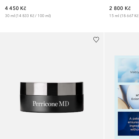
4 450 Kč
2 800 Kč
30
ml
 (
14 833 Kč
 / 
100
ml
)
15
ml
 (
18 667 Kč