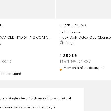
MD
PERRICONE MD
Cold Plasma
PLUS+ THE ADVANCED HYDRATING COMPLEX - MULTIFUNKČNÍ HYDRATAČNÍ KRÉM
Plus+ Daily Detox Clay Cleanse
j
Čisticí gel
1 359 Kč
 
100
ml
)
85
g
 (
1 599 Kč
 / 
100
g
)
Momentálně nedostupné
 nedostupné
 a získejte slevu 15 % na svůj první nákup!
kluzivní dárky, speciální nabídky a