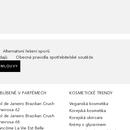
Alternativní řešení sporů
dajů
Obecná pravidla spotřebitelské soutěže
SMLOUVY
BLÍBENÉ V PARFÉMECH
KOSMETICKÉ TRENDY
ol de Janeiro Brazilian Crush
Veganská kosmetika
heirosa 62
Korejská kosmetika
ol de Janeiro Brazilian Crush
Korejská skincare
heirosa 68
Krémy s glycerinem
ancôme La Vie Est Belle