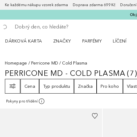
Ke každému nákupu vzorek zdarma Doprava zdarma 699 Kč Doručení za
Obje
Vraťte se
Proveďte vyhledávání
DÁRKOVÁ KARTA
ZNAČKY
PARFÉMY
LÍČENÍ
Otevřít nabídku ZNAČKY
Otevřít nabídku Parfémy
Otevřít nabí
Homepage
Perricone MD
Cold Plasma
PERRICONE MD - COLD PLASMA
(
7
PERRICONE MD - COLD PLASMA
7
Filtr
Cena
Typ produktu
Značka
Pro koho
Vlast
Pokyny pro třídění