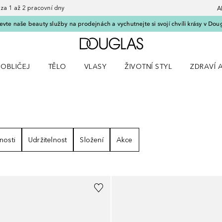
 1 až 2 pracovní dny
A
vte naše beauty služby na prodejnách a vychutnejte si svojí chvíli krásy v Dou
Domů
OBLIČEJ
TĚLO
VLASY
ŽIVOTNÍ STYL
ZDRAVÍ 
dku Líčení
Otevřít nabídku Obličej
Otevřít nabídku Tělo
Otevřít nabídku Vlasy
Otevřít nabídku Životní styl
Otevřít n
)
VÝSLEDKY
nosti
Udržitelnost
Složení
Akce