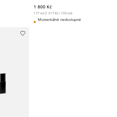
1 800 Kč
177
ml
 (
1 017 Kč
 / 
100
ml
)
Momentálně nedostupné