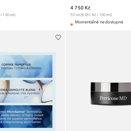
4 750 Kč
 / 
100
ml
)
59
ml
 (
8 051 Kč
 / 
100
ml
)
Momentálně nedostupné