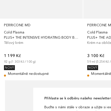
PERRICONE MD
PERRICONE 
Cold Plasma
Cold Plasma
PLUS+ THE INTENSIVE HYDRATING BODY BALM - BALZÁM NA TĚLO
Tělový krém
Krém na obliče
1 199 Kč
3 100 Kč
92
g
 (
1 303 Kč
 / 
100
g
)
59
ml
 (
5 254 Kč
 /
NOVÝ
NOVÝ
Momentálně nedostupné
Momentálně
Přihlaste se k odběru našeho newsletteru
Buďte s námi stále v obraze a užijte si ex