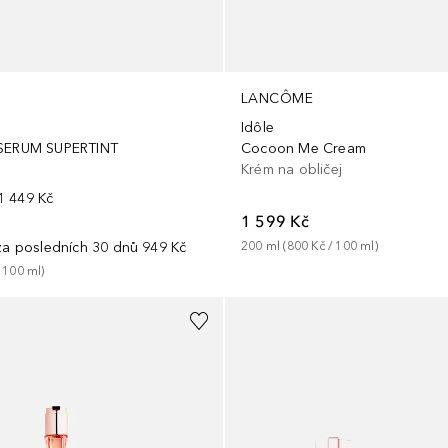
LANCÔME
Idôle
 SERUM SUPERTINT
Cocoon Me Cream
Krém na obličej
1 449 Kč
1 599 Kč
 za posledních 30 dnů
949 Kč
200
ml
 (
800 Kč
 / 
100
ml
)
 
100
ml
)
+
4