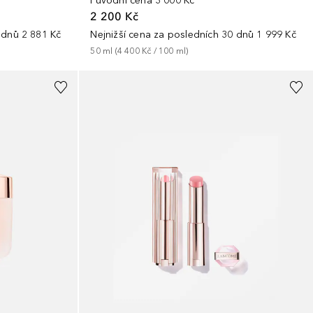
Původní cena
3 000 Kč
2 200 Kč
 dnů
2 881 Kč
Nejnižší cena za posledních 30 dnů
1 999 Kč
50
ml
 (
4 400 Kč
 / 
100
ml
)
+
13