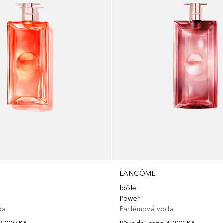
LANCÔME
Idôle
s
Power
da
Parfémová voda