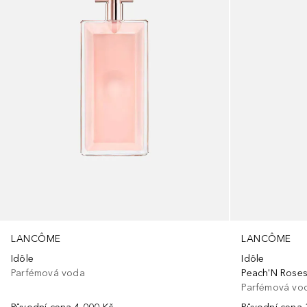
LANCÔME
LANCÔME
Idôle
Idôle
Parfémová voda
Peach'N Rose
Parfémová vo