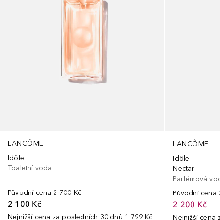
LANCÔME
LANCÔME
Idôle
Idôle
Toaletní voda
Nectar
Parfémová vo
Původní cena
2 700 Kč
Původní cena
2 100 Kč
2 200 Kč
Nejnižší cena za posledních 30 dnů
1 799 Kč
Nejnižší cena