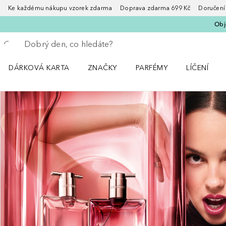
Ke každému nákupu vzorek zdarma Doprava zdarma 699 Kč Doručení za
Obje
Vraťte se
Proveďte vyhledávání
DÁRKOVÁ KARTA
ZNAČKY
PARFÉMY
LÍČENÍ
Otevřít nabídku ZNAČKY
Otevřít nabídku Parfémy
Otevřít nabí