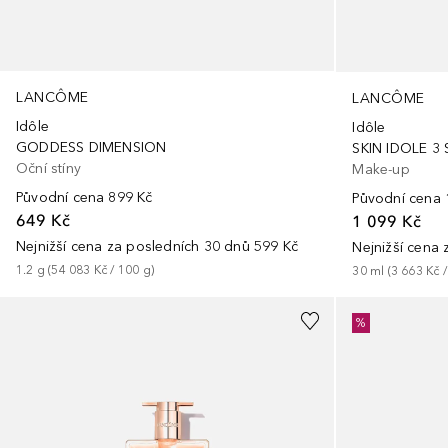
LANCÔME
LANCÔME
Idôle
Idôle
GODDESS DIMENSION
SKIN IDOLE 3
Oční stíny
Make-up
Původní cena
899 Kč
Původní cena
649 Kč
1 099 Kč
Nejnižší cena za posledních 30 dnů
599 Kč
Nejnižší cena
1.2
g
 (
54 083 Kč
 / 
100
g
)
30
ml
 (
3 663 Kč
 /
%