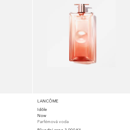
LANCÔME
Idôle
Now
Parfémová voda