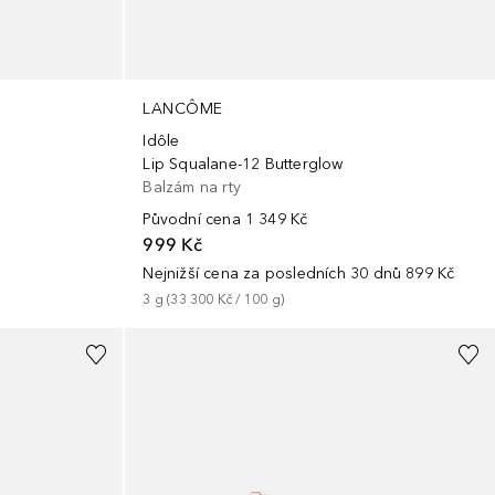
LANCÔME
Idôle
Lip Squalane-12 Butterglow
Balzám na rty
Původní cena
1 349 Kč
999 Kč
Nejnižší cena za posledních 30 dnů
899 Kč
3
g
 (
33 300 Kč
 / 
100
g
)
+
11