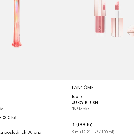
LANCÔME
Idôle
JUICY BLUSH
da
Tvářenka
3 000 Kč
1 099 Kč
 za posledních 30 dnů
9
ml
 (
12 211 Kč
 / 
100
ml
)