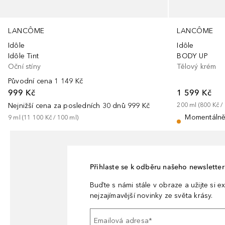
LANCÔME
LANCÔME
Idôle
Idôle
Idôle Tint
BODY UP
Oční stíny
Tělový krém
Původní cena
1 149 Kč
999 Kč
1 599 Kč
Nejnižší cena za posledních 30 dnů
999 Kč
200
ml
 (
800 Kč
 / 
Momentálně
9
ml
 (
11 100 Kč
 / 
100
ml
)
Přihlaste se k odběru našeho newsletteru
Buďte s námi stále v obraze a užijte si ex
nejzajímavější novinky ze světa krásy.
Emailová adresa
*