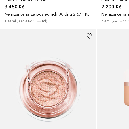
Původní cena
4 000 Kč
Původní cena
3 450 Kč
2 200 Kč
Nejnižší cena za posledních 30 dnů
2 671 Kč
Nejnižší cena
100
ml
 (
3 450 Kč
 / 
100
ml
)
50
ml
 (
4 400 Kč
 /
+
9
+
10