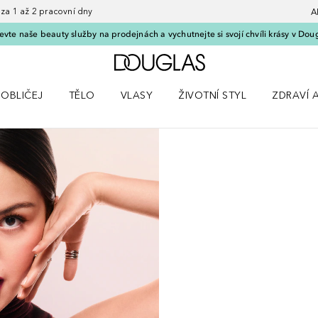
 1 až 2 pracovní dny
A
vte naše beauty služby na prodejnách a vychutnejte si svojí chvíli krásy v Dou
Domů
OBLIČEJ
TĚLO
VLASY
ŽIVOTNÍ STYL
ZDRAVÍ 
dku Líčení
Otevřít nabídku Obličej
Otevřít nabídku Tělo
Otevřít nabídku Vlasy
Otevřít nabídku Životní styl
Otevřít n