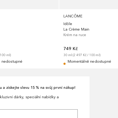
LANCÔME
Idôle
La Crème Main
Krém na ruce
749 Kč
100
ml
)
30
ml
 (
2 497 Kč
 / 
100
ml
)
 nedostupné
Momentálně nedostupné
 a získejte slevu 15 % na svůj první nákup!
kluzivní dárky, speciální nabídky a