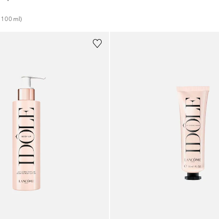
 
100
ml
)