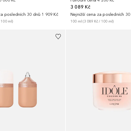
3 000 Kč
Původní cena
4 200 Kč
3 089 Kč
 za posledních 30 dnů
1 909 Kč
Nejnižší cena za posledních 30
 
100
ml
)
100
ml
 (
3 089 Kč
 / 
100
ml
)