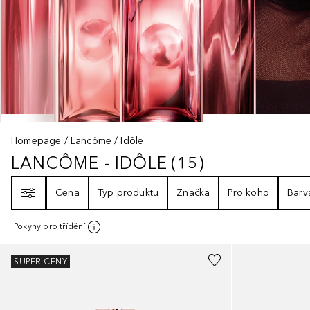
Homepage
Lancôme
Idôle
LANCÔME - IDÔLE
(
15
)
LANCÔME - IDÔLE
15
VÝSLEDKY
Filtr
Cena
Typ produktu
Značka
Pro koho
Barv
Pokyny pro třídění
SUPER CENY