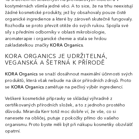
kostymérnách všimla jedné věci. A to sice, že na trhu neexistují
žádné kosmetické produkty, jež by obsahovaly pouze čistě
organické ingredience a které by zároveň skutečně fungovaly.
Rozhodla se proto převzít otěže do svých rukou. Spojila své
síly s předními odborníky v oblasti mikrobiologie,
aromaterapie i organické chemie a stala se hrdou
zakladatelkou značky
KORA Organics
.
KORA ORGANICS JE UDRŽITELNÁ,
VEGANSKÁ A ŠETRNÁ K PŘÍRODĚ
KORA Organics
se snaží dosáhnout maximální účinnosti svých
produktů, která však nebude na úkor přírodních zdrojů. Proto
se
KORA Organics
zaměřuje na pečlivý výběr ingrediencí.
Veškeré kosmetické přípravky se skládají výhradně z
certifikovaných přírodních složek, a to z jednoho prostého
důvodu. Miranda Kerr totiž moc dobře ví, že vše, co si
nanesete na obličej, putuje z pokožky přímo do vašeho
organismu. Proto byste měli být při nákupu kosmetiky obzvlášť
opatrní.