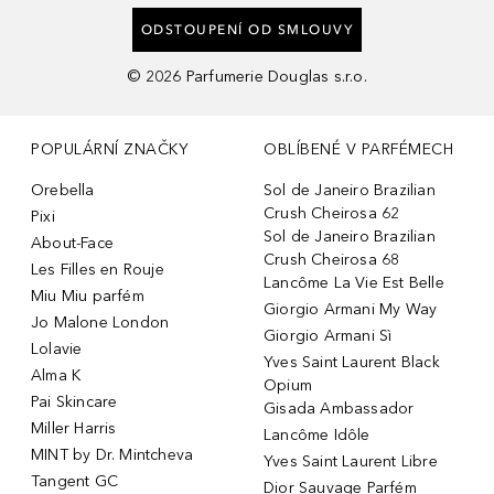
ODSTOUPENÍ OD SMLOUVY
©
2026
Parfumerie Douglas s.r.o.
POPULÁRNÍ ZNAČKY
OBLÍBENÉ V PARFÉMECH
Orebella
Sol de Janeiro Brazilian
Crush Cheirosa 62
Pixi
Sol de Janeiro Brazilian
About-Face
Crush Cheirosa 68
Les Filles en Rouje
Lancôme La Vie Est Belle
Miu Miu parfém
Giorgio Armani My Way
Jo Malone London
Giorgio Armani Sì
Lolavie
Yves Saint Laurent Black
Alma K
Opium
Pai Skincare
Gisada Ambassador
Miller Harris
Lancôme Idôle
MINT by Dr. Mintcheva
Yves Saint Laurent Libre
Tangent GC
Dior Sauvage Parfém