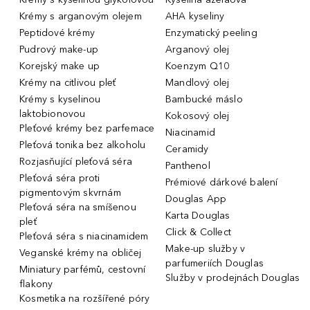
Krémy s arganovým olejem
AHA kyseliny
Peptidové krémy
Enzymatický peeling
Pudrový make-up
Arganový olej
Korejský make up
Koenzym Q10
Krémy na citlivou pleť
Mandlový olej
Krémy s kyselinou
Bambucké máslo
laktobionovou
Kokosový olej
Pleťové krémy bez parfemace
Niacinamid
Pleťová tonika bez alkoholu
Ceramidy
Rozjasňující pleťová séra
Panthenol
Pleťová séra proti
Prémiové dárkové balení
pigmentovým skvrnám
Douglas App
Pleťová séra na smíšenou
Karta Douglas
pleť
Click & Collect
Pleťová séra s niacinamidem
Make-up služby v
Veganské krémy na obličej
parfumeriích Douglas
Miniatury parfémů, cestovní
Služby v prodejnách Douglas
flakony
Kosmetika na rozšířené póry