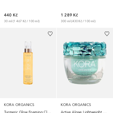
440 Kč
1 289 Kč
30
ml
 (
1 467 Kč
 / 
100
ml
)
300
ml
 (
430 Kč
 / 
100
ml
)
KORA ORGANICS
KORA ORGANICS
Turmeric Glow Foaming Cleanser
Active Algae Lightweight Moisturizer