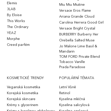
Elemis
Miu Miu Miutine
3LAB
Versace Eros Flame
By Eloise
Ariana Grande Cloud
This Works
Carolina Herrera Good Girl
The Ordinary
Versace Bright Crystal
YEAZ
BURBERRY Burberry Her
Morphe
Orebella Salted Muse
Creed parfém
Jo Malone Lime Basil &
Mandarin
TOM FORD Private Blend
Tobacco Vanille
Prada Paradoxe
KOSMETICKÉ TRENDY
POPULÁRNÍ TÉMATA
Veganská kosmetika
Letní Vůně
Korejská kosmetika
Retinol
Korejská skincare
Kyselina mléčná
Krémy s glycerinem
Kyselina salicylová
Krémy s kyselinou glykolovou
Kyselina azelaová