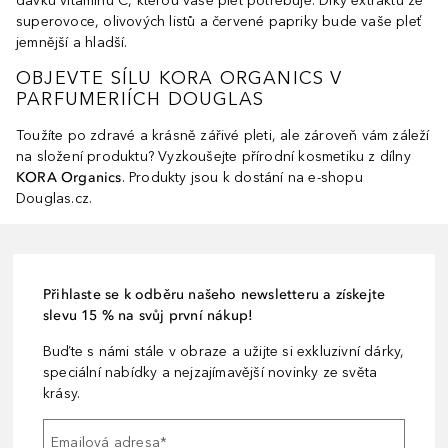
dávku vitaminu C, kterou vaše pleť potřebuje. Díky extraktu ze
superovoce, olivových listů a červené papriky bude vaše pleť
jemnější a hladší.
OBJEVTE SÍLU KORA ORGANICS V
PARFUMERIÍCH DOUGLAS
Toužíte po zdravé a krásně zářivé pleti, ale zároveň vám záleží
na složení produktu? Vyzkoušejte přírodní kosmetiku z dílny
KORA Organics
. Produkty jsou k dostání na e-shopu
Douglas.cz.
Přihlaste se k odběru našeho newsletteru a získejte
slevu 15 % na svůj první nákup!
Buďte s námi stále v obraze a užijte si exkluzivní dárky,
speciální nabídky a nejzajímavější novinky ze světa
krásy.
Emailová adresa
*