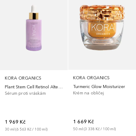
KORA ORGANICS
KORA ORGANICS
Turmeric Glow Moisturizer
Plant Stem Cell Retinol Alternative Serum
Krém na obličej
Sérum proti vráskám
1 669 Kč
1 969 Kč
50
ml
 (
3 338 Kč
 / 
100
ml
)
30
ml
 (
6 563 Kč
 / 
100
ml
)