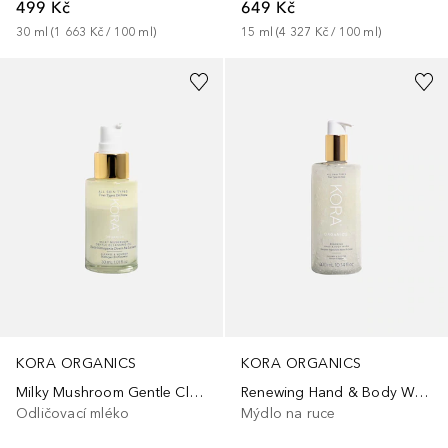
499 Kč
649 Kč
30
ml
 (
1 663 Kč
 / 
100
ml
)
15
ml
 (
4 327 Kč
 / 
100
ml
)
KORA ORGANICS
KORA ORGANICS
Milky Mushroom Gentle Cleansing Oil
Renewing Hand & Body Wash
Odličovací mléko
Mýdlo na ruce