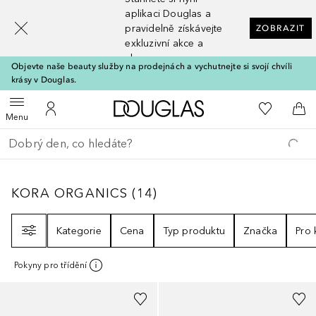
[navigation.slideout.screenreader]
aplikaci Douglas a
pravidelně získávejte
ZOBRAZIT
exkluzivní akce a
slevy
Objevte naše beauty služby na prodejnách a vychutnejte si svojí chvíli
krásy v Douglas.
Domů
K mému se
Otevřít menu
K mému účtu
Do 
Menu
Vraťte se
Proveďte vyhledávání
KORA ORGANICS
14
VÝSLEDKY
KORA ORGANICS
(
14
)
Filtr
Kategorie
Cena
Typ produktu
Značka
Pro
Pokyny pro třídění