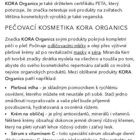
KORA Organics
je také držitelem certifikátu PETA, který
potvrzuje, že značka netestuje své produkty na zvířatech.
Většina kosmetických výrobků je také veganská.
PEČOVACÍ KOSMETIKA KORA ORGANICS
Značka
KORA Organics
svými produkty pokrývá kompletní
péči o pleť. Počínaje
odličovacími mléky
a oleji přes výživné
pleťové krémy až po revitalizační
masky
a
séra
. Miranda Kerr
při tvorbě značky zkrátka myslela na všechno a toužila po tom,
abyste do svého kosmetického repertoáru zařadili co možná
nejvíce organických produktů. Mezi oblíbené produkty
KORA
Organics
patří například:
Pleťová mlha
– je skladným pomocníkem k rychlému
osvěžení, kterého můžete mít neustále při sobě. Stačí jedno
zmáčknutí rozprašovače a vaše pleť bude příjemně
povzbuzená, hydratovaná a ovoněná růžemi.
Krém na obličej
– je plný antioxidantů, minerálů i vitaminů.
Některé krémy obsahují dokonce jemně drcený růžový křemen,
který na pleti vytváří lehce růžový odstín i zářivý lesk.
Sérum s vitaminem C
– toto speciální sérum obsahuje denní