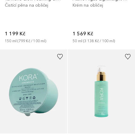
Čistící pěna na obličej
Krém na obličej
1 199 Kč
1 569 Kč
150
ml
 (
799 Kč
 / 
100
ml
)
50
ml
 (
3 138 Kč
 / 
100
ml
)