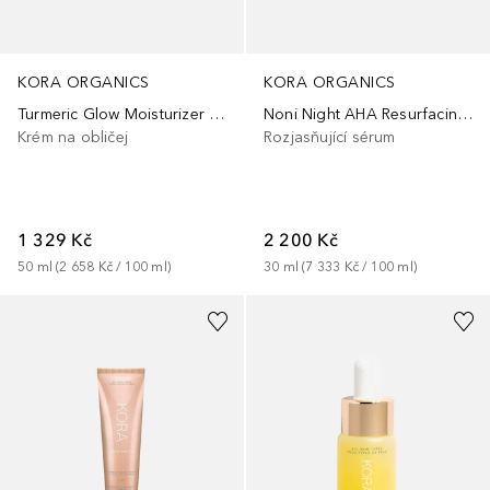
KORA ORGANICS
KORA ORGANICS
Turmeric Glow Moisturizer Refill
Noni Night AHA Resurfacing Serum
Krém na obličej
Rozjasňující sérum
1 329 Kč
2 200 Kč
50
ml
 (
2 658 Kč
 / 
100
ml
)
30
ml
 (
7 333 Kč
 / 
100
ml
)