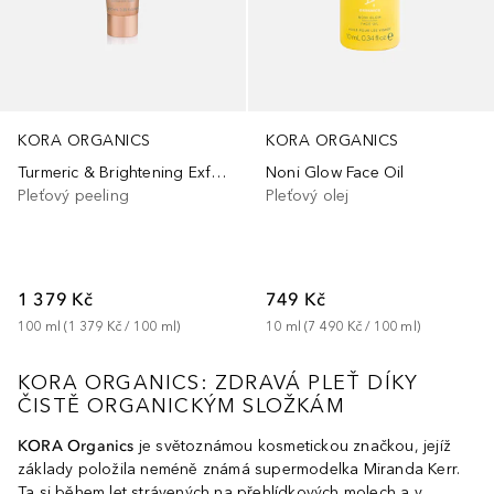
KORA ORGANICS
KORA ORGANICS
Turmeric & Brightening Exfoliating Mask
Noni Glow Face Oil
Pleťový peeling
Pleťový olej
1 379 Kč
749 Kč
100
ml
 (
1 379 Kč
 / 
100
ml
)
10
ml
 (
7 490 Kč
 / 
100
ml
)
KORA ORGANICS: ZDRAVÁ PLEŤ DÍKY
ČISTĚ ORGANICKÝM SLOŽKÁM
KORA Organics
je světoznámou kosmetickou značkou, jejíž
základy položila neméně známá supermodelka Miranda Kerr.
Ta si během let strávených na přehlídkových molech a v