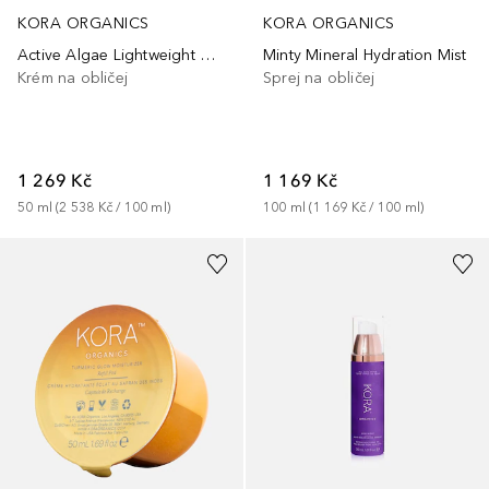
KORA ORGANICS
KORA ORGANICS
Active Algae Lightweight Moisturizer Refill
Minty Mineral Hydration Mist
Krém na obličej
Sprej na obličej
1 269 Kč
1 169 Kč
50
ml
 (
2 538 Kč
 / 
100
ml
)
100
ml
 (
1 169 Kč
 / 
100
ml
)