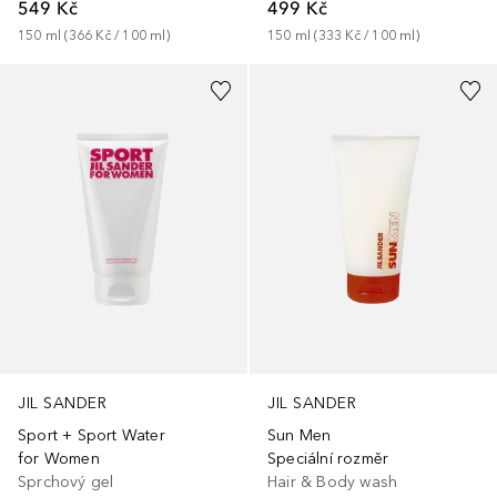
549 Kč
499 Kč
150
ml
 (
366 Kč
 / 
100
ml
)
150
ml
 (
333 Kč
 / 
100
ml
)
JIL SANDER
JIL SANDER
Sport + Sport Water
Sun Men
for Women
Speciální rozměr
Sprchový gel
Hair & Body wash