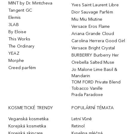
MINT by Dr. Mintcheva
Yves Saint Laurent Libre
Tangent GC
Dior Sauvage Parfém
Elemis
Miu Miu Miutine
3LAB
Versace Eros Flame
By Eloise
Ariana Grande Cloud
This Works
Carolina Herrera Good Girl
The Ordinary
Versace Bright Crystal
YEAZ
BURBERRY Burberry Her
Morphe
Orebella Salted Muse
Creed parfém
Jo Malone Lime Basil &
Mandarin
TOM FORD Private Blend
Tobacco Vanille
Prada Paradoxe
KOSMETICKÉ TRENDY
POPULÁRNÍ TÉMATA
Veganská kosmetika
Letní Vůně
Korejská kosmetika
Retinol
Korejská skincare
Kyselina mléčná