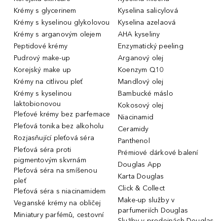
Krémy s glycerinem
Kyselina salicylová
Krémy s kyselinou glykolovou
Kyselina azelaová
Krémy s arganovým olejem
AHA kyseliny
Peptidové krémy
Enzymatický peeling
Pudrový make-up
Arganový olej
Korejský make up
Koenzym Q10
Krémy na citlivou pleť
Mandlový olej
Krémy s kyselinou
Bambucké máslo
laktobionovou
Kokosový olej
Pleťové krémy bez parfemace
Niacinamid
Pleťová tonika bez alkoholu
Ceramidy
Rozjasňující pleťová séra
Panthenol
Pleťová séra proti
Prémiové dárkové balení
pigmentovým skvrnám
Douglas App
Pleťová séra na smíšenou
Karta Douglas
pleť
Click & Collect
Pleťová séra s niacinamidem
Make-up služby v
Veganské krémy na obličej
parfumeriích Douglas
Miniatury parfémů, cestovní
Služby v prodejnách Douglas