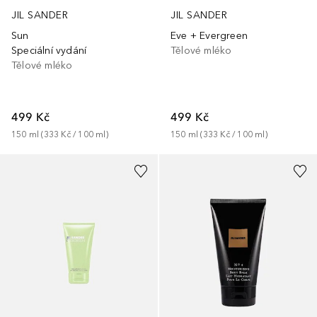
JIL SANDER
JIL SANDER
Sun
Eve + Evergreen
Speciální vydání
Tělové mléko
Tělové mléko
499 Kč
499 Kč
150
ml
 (
333 Kč
 / 
100
ml
)
150
ml
 (
333 Kč
 / 
100
ml
)