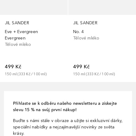
JIL SANDER
JIL SANDER
Eve + Evergreen
No. 4
Evergreen
Tělové mléko
Tělové mléko
499 Kč
499 Kč
150
ml
 (
333 Kč
 / 
100
ml
)
150
ml
 (
333 Kč
 / 
100
ml
)
Přihlaste se k odběru našeho newsletteru a získejte
slevu 15 % na svůj první nákup!
Buďte s námi stále v obraze a užijte si exkluzivní dárky,
speciální nabídky a nejzajímavější novinky ze světa
krásy.