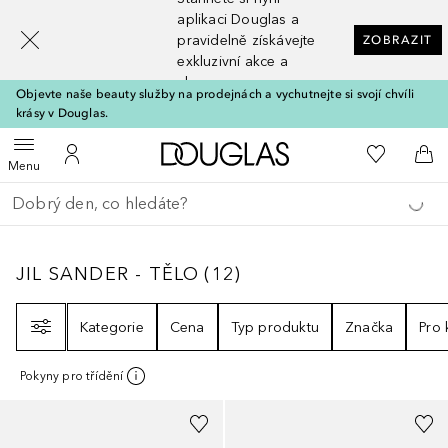
[navigation.slideout.screenreader]
aplikaci Douglas a
pravidelně získávejte
ZOBRAZIT
exkluzivní akce a
slevy
Objevte naše beauty služby na prodejnách a vychutnejte si svojí chvíli
krásy v Douglas.
Domů
K mému se
Otevřít menu
K mému účtu
Do 
Menu
Vraťte se
Proveďte vyhledávání
JIL SANDER - TĚLO
12
VÝSLEDKY
JIL SANDER - TĚLO
(
12
)
Filtr
Kategorie
Cena
Typ produktu
Značka
Pro
Pokyny pro třídění