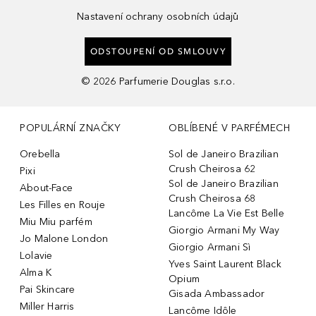
Nastavení ochrany osobních údajů
ODSTOUPENÍ OD SMLOUVY
©
2026
Parfumerie Douglas s.r.o.
POPULÁRNÍ ZNAČKY
OBLÍBENÉ V PARFÉMECH
Orebella
Sol de Janeiro Brazilian
Crush Cheirosa 62
Pixi
Sol de Janeiro Brazilian
About-Face
Crush Cheirosa 68
Les Filles en Rouje
Lancôme La Vie Est Belle
Miu Miu parfém
Giorgio Armani My Way
Jo Malone London
Giorgio Armani Sì
Lolavie
Yves Saint Laurent Black
Alma K
Opium
Pai Skincare
Gisada Ambassador
Miller Harris
Lancôme Idôle