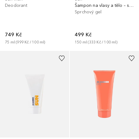
Deodorant
Šampon na vlasy a tělo – speciální edice
Sprchový gel
749 Kč
499 Kč
75
ml
 (
999 Kč
 / 
100
ml
)
150
ml
 (
333 Kč
 / 
100
ml
)