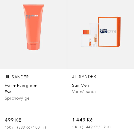
JIL SANDER
JIL SANDER
Sun Men
Eve + Evergreen
Vonná sada
Eve
Sprchový gel
1 449 Kč
499 Kč
1
Kus
 (
1 449 Kč
 / 
1
kus
)
150
ml
 (
333 Kč
 / 
100
ml
)