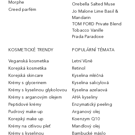
Morphe
Orebella Salted Muse
Creed parfém
Jo Malone Lime Basil &
Mandarin
TOM FORD Private Blend
Tobacco Vanille
Prada Paradoxe
KOSMETICKÉ TRENDY
POPULÁRNÍ TÉMATA
Veganská kosmetika
Letní Vůně
Korejská kosmetika
Retinol
Korejská skincare
Kyselina mléčná
Krémy s glycerinem
Kyselina salicylová
Krémy s kyselinou glykolovou
Kyselina azelaová
Krémy s arganovým olejem
AHA kyseliny
Peptidové krémy
Enzymatický peeling
Pudrový make-up
Arganový olej
Korejský make up
Koenzym Q10
Krémy na citlivou pleť
Mandlový olej
Krémy s kyselinou
Bambucké máslo