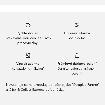
Rychlé dodání
Doprava zdarma
Očekávané doručení za 1 až 2
od 699 Kč
pracovní dny¹
Vzorek zdarma
Prémiové dárkové balení
ke každému nákupu¹
Darujte radost v krásném
balení¹
Nevztahuje se na produkty označené jako "Douglas Partner"
¹
a Click & Collect Express objednávky.