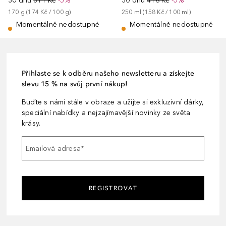
30 dnů
311 Kč
-5%
30 dnů
416 Kč
-5%
170
g
 (
174 Kč
 / 
100
g
)
250
ml
 (
158 Kč
 / 
100
ml
)
Momentálně nedostupné
Momentálně nedostupné
Přihlaste se k odběru našeho newsletteru a získejte
slevu 15 % na svůj první nákup!
Buďte s námi stále v obraze a užijte si exkluzivní dárky,
speciální nabídky a nejzajímavější novinky ze světa
krásy.
Emailová adresa
*
REGISTROVAT