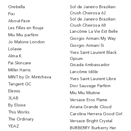
Orebella
Sol de Janeiro Brazilian
Crush Cheirosa 62
Pixi
Sol de Janeiro Brazilian
About-Face
Crush Cheirosa 68
Les Filles en Rouje
Lancôme La Vie Est Belle
Miu Miu parfém
Giorgio Armani My Way
Jo Malone London
Giorgio Armani Sì
Lolavie
Yves Saint Laurent Black
Alma K
Opium
Pai Skincare
Gisada Ambassador
Miller Harris
Lancôme Idôle
MINT by Dr. Mintcheva
Yves Saint Laurent Libre
Tangent GC
Dior Sauvage Parfém
Elemis
Miu Miu Miutine
3LAB
Versace Eros Flame
By Eloise
Ariana Grande Cloud
This Works
Carolina Herrera Good Girl
The Ordinary
Versace Bright Crystal
YEAZ
BURBERRY Burberry Her