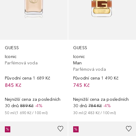
GUESS
GUESS
Iconic
Iconic
Parfémová voda
Man
Parfémová voda
Původní cena
1 689 Kč
Původní cena
1 490 Kč
845 Kč
745 Kč
Nejnižší cena za posledních
Nejnižší cena za posledních
30 dnů
889 Kč
-4%
30 dnů
784 Kč
-4%
50
ml
 (
1 690 Kč
 / 
100
ml
)
30
ml
 (
2 483 Kč
 / 
100
ml
)
%
%