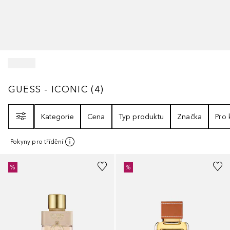
GUESS - ICONIC
4
VÝSLEDKY
GUESS - ICONIC
(
4
)
Filtr
Kategorie
Cena
Typ produktu
Značka
Pro
Pokyny pro třídění
%
%