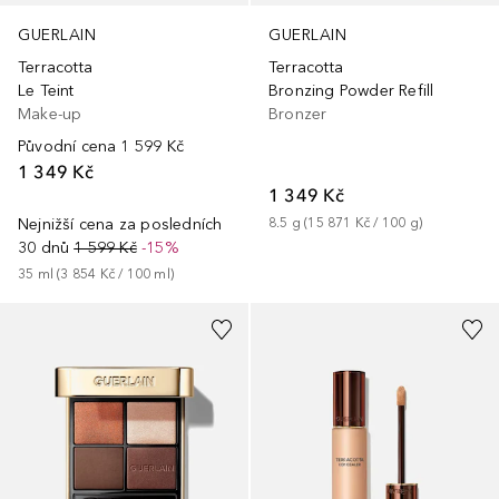
GUERLAIN
GUERLAIN
Terracotta
Terracotta
Le Teint
Bronzing Powder Refill
Make-up
Bronzer
Původní cena
1 599 Kč
1 349 Kč
1 349 Kč
Nejnižší cena za posledních
8.5
g
 (
15 871 Kč
 / 
100
g
)
30 dnů
1 599 Kč
-15%
35
ml
 (
3 854 Kč
 / 
100
ml
)
+
7
+
13