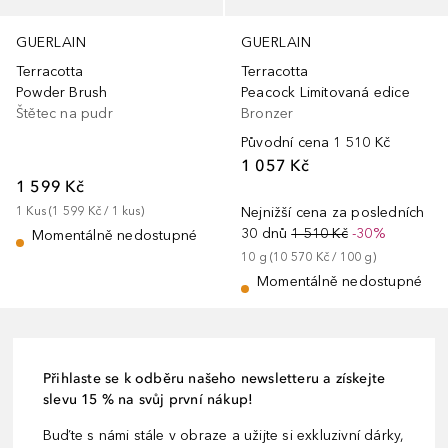
GUERLAIN
GUERLAIN
Terracotta
Terracotta
Powder Brush
Peacock Limitovaná edice
Štětec na pudr
Bronzer
Původní cena
1 510 Kč
1 057 Kč
1 599 Kč
1
Kus
 (
1 599 Kč
 / 
1
kus
)
Nejnižší cena za posledních
30 dnů
1 510 Kč
-30%
Momentálně nedostupné
10
g
 (
10 570 Kč
 / 
100
g
)
Momentálně nedostupné
Přihlaste se k odběru našeho newsletteru a získejte
slevu 15 % na svůj první nákup!
Buďte s námi stále v obraze a užijte si exkluzivní dárky,