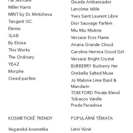
Pai Skincare
Gisada Ambassador
Miller Harris
Lancôme Idôle
MINT by Dr. Mintcheva
Yves Saint Laurent Libre
Tangent GC
Dior Sauvage Parfém
Elemis
Miu Miu Miutine
3LAB
Versace Eros Flame
By Eloise
Ariana Grande Cloud
This Works
Carolina Herrera Good Girl
The Ordinary
Versace Bright Crystal
YEAZ
BURBERRY Burberry Her
Morphe
Orebella Salted Muse
Creed parfém
Jo Malone Lime Basil &
Mandarin
TOM FORD Private Blend
Tobacco Vanille
Prada Paradoxe
KOSMETICKÉ TRENDY
POPULÁRNÍ TÉMATA
Veganská kosmetika
Letní Vůně