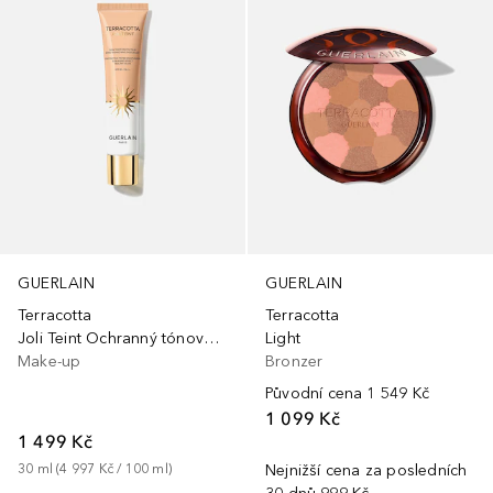
GUERLAIN
GUERLAIN
Terracotta
Terracotta
Joli Teint Ochranný tónovaný hydratační krém
Light
Make-up
Bronzer
Původní cena
1 549 Kč
1 099 Kč
1 499 Kč
30
ml
 (
4 997 Kč
 / 
100
ml
)
Nejnižší cena za posledních