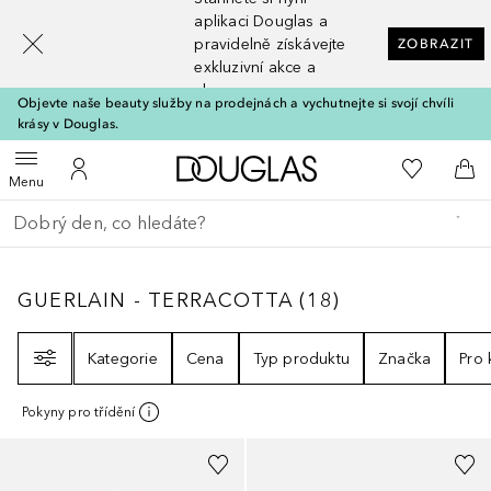
[navigation.slideout.screenreader]
aplikaci Douglas a
pravidelně získávejte
ZOBRAZIT
exkluzivní akce a
slevy
Objevte naše beauty služby na prodejnách a vychutnejte si svojí chvíli
krásy v Douglas.
Domů
K mému se
Otevřít menu
K mému účtu
Do 
Menu
Vraťte se
Proveďte vyhledávání
GUERLAIN - TERRACOTTA
18
VÝSLEDKY
GUERLAIN - TERRACOTTA
(
18
)
Filtr
Kategorie
Cena
Typ produktu
Značka
Pro
Pokyny pro třídění
+
2
+
3