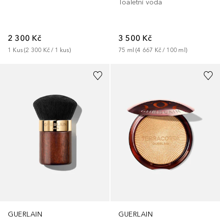
Toaletní voda
2 300 Kč
3 500 Kč
1
Kus
 (
2 300 Kč
 / 
1
kus
)
75
ml
 (
4 667 Kč
 / 
100
ml
)
GUERLAIN
GUERLAIN