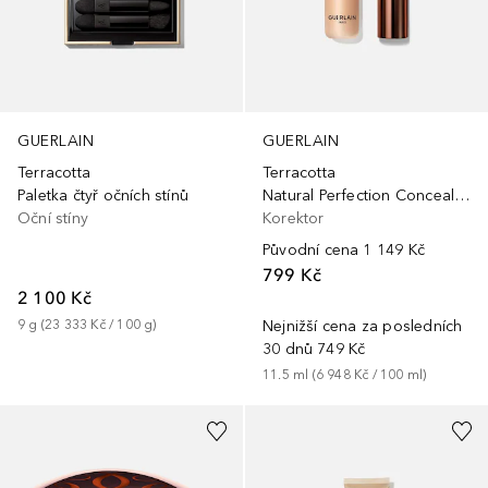
GUERLAIN
GUERLAIN
Terracotta
Terracotta
Paletka čtyř očních stínů
Natural Perfection Concealer24H Wear - No-TransferThe perfection of a liquid, the lightness of a powder
Oční stíny
Korektor
Původní cena
1 149 Kč
799 Kč
2 100 Kč
9
g
 (
23 333 Kč
 / 
100
g
)
Nejnižší cena za posledních
30 dnů
749 Kč
11.5
ml
 (
6 948 Kč
 / 
100
ml
)
+
4