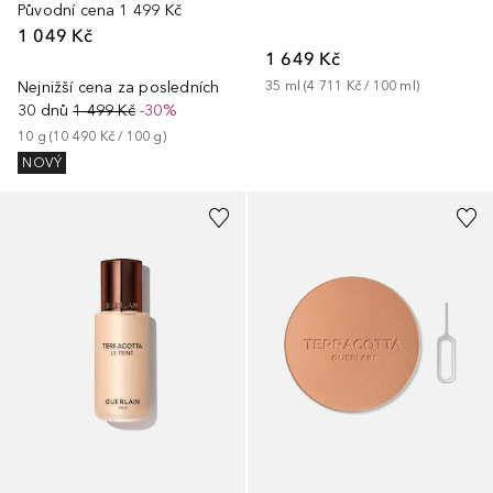
Původní cena
1 499 Kč
1 049 Kč
1 649 Kč
Nejnižší cena za posledních
35
ml
 (
4 711 Kč
 / 
100
ml
)
30 dnů
1 499 Kč
-30%
10
g
 (
10 490 Kč
 / 
100
g
)
NOVÝ
+
27
+
3