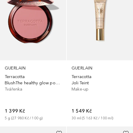
GUERLAIN
GUERLAIN
Terracotta
Terracotta
BlushThe healthy glow powder blush90% naturally-derived ingredients
Joli Teint
Tvářenka
Make-up
1 399 Kč
1 549 Kč
5
g
 (
27 980 Kč
 / 
100
g
)
30
ml
 (
5 163 Kč
 / 
100
ml
)
+
1