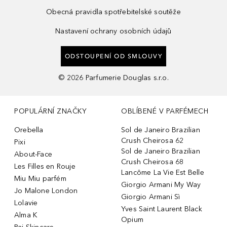
Obecná pravidla spotřebitelské soutěže
Nastavení ochrany osobních údajů
ODSTOUPENÍ OD SMLOUVY
©
2026
Parfumerie Douglas s.r.o.
POPULÁRNÍ ZNAČKY
OBLÍBENÉ V PARFÉMECH
Orebella
Sol de Janeiro Brazilian
Crush Cheirosa 62
Pixi
Sol de Janeiro Brazilian
About-Face
Crush Cheirosa 68
Les Filles en Rouje
Lancôme La Vie Est Belle
Miu Miu parfém
Giorgio Armani My Way
Jo Malone London
Giorgio Armani Sì
Lolavie
Yves Saint Laurent Black
Alma K
Opium