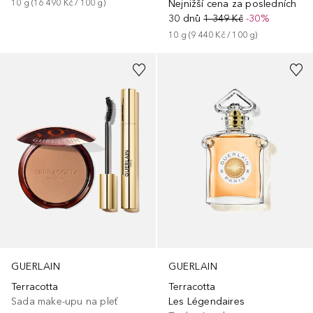
10
g
 (
16 490 Kč
 / 
100
g
)
Nejnižší cena za posledních
30 dnů
1 349 Kč
-30%
10
g
 (
9 440 Kč
 / 
100
g
)
GUERLAIN
GUERLAIN
Terracotta
Terracotta
Sada make-upu na pleť
Les Légendaires