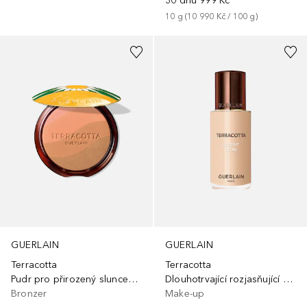
30 dnů
999 Kč
10
g
 (
10 990 Kč
 / 
100
g
)
+
27
GUERLAIN
GUERLAIN
Terracotta
Terracotta
Pudr pro přirozený sluncem prozářený vzhledLimitovaná edice
Dlouhotrvající rozjasňující make-up
Bronzer
Make-up