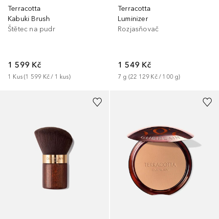
Terracotta
Terracotta
Kabuki Brush
Luminizer
Štětec na pudr
Rozjasňovač
1 599 Kč
1 549 Kč
1
Kus
 (
1 599 Kč
 / 
1
kus
)
7
g
 (
22 129 Kč
 / 
100
g
)
+
3