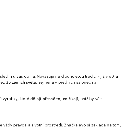
lech i u vás doma. Navazuje na dlouholetou tradici – již v 60. a
 než
35 zemích
světa
, zejména v předních salonech a
é výrobky, které
dělají přesně to, co říkají
, aniž by vám
ude vždy pravda a životní prostředí. Značka evo si zakládá na tom,