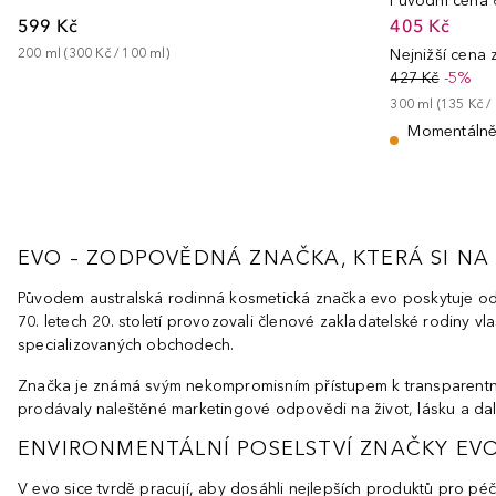
Původní cena
599 Kč
405 Kč
200
ml
 (
300 Kč
 / 
100
ml
)
Nejnižší cena
427 Kč
-5%
300
ml
 (
135 Kč
 / 
Momentálně
EVO – ZODPOVĚDNÁ ZNAČKA, KTERÁ SI NA
Původem australská rodinná kosmetická značka evo poskytuje o
70. letech 20. století provozovali členové zakladatelské rodiny v
specializovaných obchodech.
Značka je známá svým nekompromisním přístupem k transparentnost
prodávaly naleštěné marketingové odpovědi na život, lásku a další 
ENVIRONMENTÁLNÍ POSELSTVÍ ZNAČKY EV
V evo sice tvrdě pracují, aby dosáhli nejlepších produktů pro péč