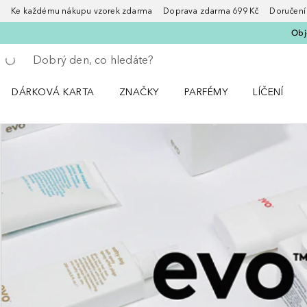
Ke každému nákupu vzorek zdarma Doprava zdarma 699 Kč Doručení za
Obje
Vraťte se
Proveďte vyhledávání
DÁRKOVÁ KARTA
ZNAČKY
PARFÉMY
LÍČENÍ
Otevřít nabídku ZNAČKY
Otevřít nabídku Parfémy
Otevřít nabí