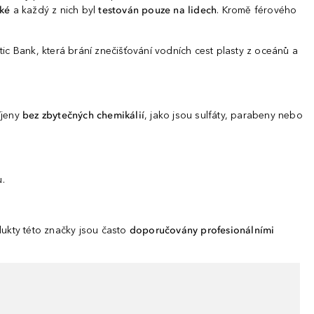
ké
a každý z nich byl
testován pouze na lidech
. Kromě férového
 Bank, která brání znečišťování vodních cest plasty z oceánů a
víjeny
bez zbytečných chemikálií
, jako jsou sulfáty, parabeny nebo
ů.
dukty této značky jsou často
doporučovány profesionálními