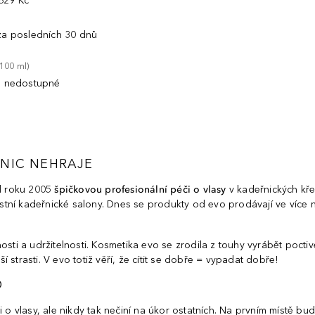
629 Kč
 za posledních 30 dnů
100
ml
)
 nedostupné
 NIC NEHRAJE
d roku 2005
špičkovou profesionální péči o vlasy
v kadeřnických křes
lastní kadeřnické salony. Dnes se produkty od evo prodávají ve více
i a udržitelnosti. Kosmetika evo se zrodila z touhy vyrábět poctiv
strasti. V evo totiž věří, že cítit se dobře = vypadat dobře!
O
i o vlasy, ale nikdy tak nečiní na úkor ostatních. Na prvním místě b