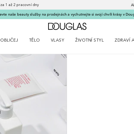
 1 až 2 pracovní dny
A
vte naše beauty služby na prodejnách a vychutnejte si svojí chvíli krásy v Dou
Domů
OBLIČEJ
TĚLO
VLASY
ŽIVOTNÍ STYL
ZDRAVÍ 
dku Líčení
Otevřít nabídku Obličej
Otevřít nabídku Tělo
Otevřít nabídku Vlasy
Otevřít nabídku Životní styl
Otevřít n