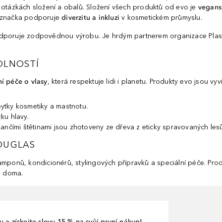
 otázkách složení a obalů. Složení všech produktů od evo je
vegans
) značka podporuje
diverzitu a inkluzi
v kosmetickém průmyslu.
poruje zodpovědnou výrobu.​ Je hrdým partnerem organizace Plastic
DLNOSTÍ
ní péče o vlasy
, která respektuje lidi i planetu. Produkty evo jsou vy
ytky kosmetiky a mastnotu.
ku hlavy.
ančími štětinami jsou zhotoveny ze dřeva z eticky spravovaných les
OUGLAS
amponů, kondicionérů, stylingových přípravků a speciální péče. Pro
e doma.
 a získejte slevu 15 % na svůj první nákup!