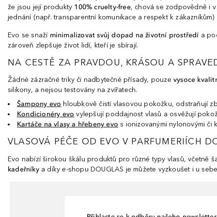
že jsou její produkty
100% cruelty-free
, chová se zodpovědně i v
jednání (např. transparentní komunikace a respekt k zákazníkům
Evo se snaží
minimalizovat svůj dopad na životní prostředí
a pod
zároveň zlepšuje život lidí, kteří je sbírají.
NA CESTĚ ZA PRAVDOU, KRÁSOU A SPRAVE
Žádné zázračné triky či nadbytečné přísady, pouze
vysoce kvalit
silikony, a nejsou testovány na zvířatech.
Šampony evo
hloubkově čistí vlasovou pokožku, odstraňují zb
Kondicionéry evo
vylepšují poddajnost vlasů a osvěžují pokož
Kartáče na vlasy a hřebeny evo
s ionizovanými nylonovými či k
VLASOVÁ PÉČE OD EVO V PARFUMERIÍCH D
Evo nabízí širokou škálu produktů pro různé typy vlasů, včetně š
kadeřníky
a díky e-shopu DOUGLAS je můžete vyzkoušet i u seb
Přihlaste se k odběru našeho newsletteru