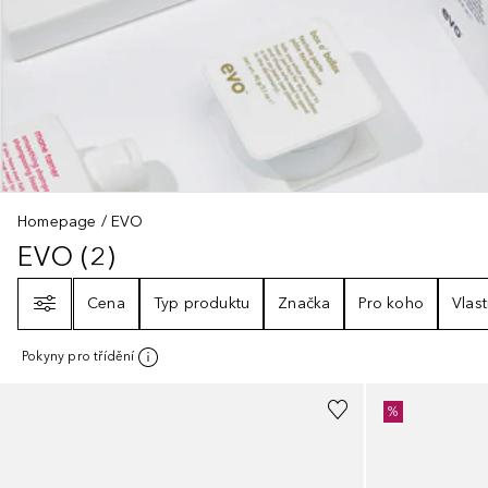
Homepage
EVO
EVO
(
2
)
EVO
2
VÝSLEDKY
Filtr
Cena
Typ produktu
Značka
Pro koho
Vlast
Pokyny pro třídění
%