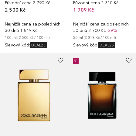
Původní cena
2 790 Kč
Původní cena
2 310 Kč
2 500 Kč
1 909 Kč
Nejnižší cena za posledních
Nejnižší cena za posledních
30 dnů
1 849 Kč
30 dnů
2 700 Kč
-29%
100
ml
 (
2 500 Kč
 / 
100
ml
)
50
ml
 (
3 818 Kč
 / 
100
ml
)
Slevový kód
:
Slevový kód
:
DEAL25
DEAL25
%