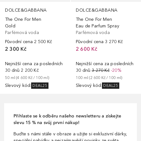
DOLCE&GABBANA
DOLCE&GABBANA
The One For Men
The One For Men
Gold
Eau de Parfum Spray
Parfémová voda
Parfémová voda
Původní cena
2 500 Kč
Původní cena
3 270 Kč
2 300 Kč
2 600 Kč
Nejnižší cena za posledních
Nejnižší cena za posledních
30 dnů
2 200 Kč
30 dnů
3 270 Kč
-20%
50
ml
 (
4 600 Kč
 / 
100
ml
)
100
ml
 (
2 600 Kč
 / 
100
ml
)
Slevový kód
:
Slevový kód
:
DEAL25
DEAL25
Přihlaste se k odběru našeho newsletteru a získejte
slevu 15 % na svůj první nákup!
Buďte s námi stále v obraze a užijte si exkluzivní dárky,
speciální nabídky a nejzajímavější novinky ze světa