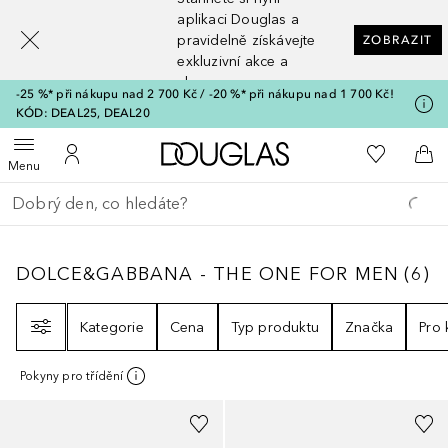
[navigation.slideout.screenreader]
aplikaci Douglas a
pravidelně získávejte
ZOBRAZIT
exkluzivní akce a
slevy
-25 %* při nákupu nad 2 700 Kč / -20 %* při nákupu nad 1 700 Kč!
KÓD: DEAL25, DEAL20
Domů
K mému se
Otevřít menu
K mému účtu
Do 
Menu
Vraťte se
Proveďte vyhledávání
DOLCE&GABBANA - THE ONE FOR MEN
6
V
DOLCE&GABBANA - THE ONE FOR MEN
(
6
)
Filtr
Kategorie
Cena
Typ produktu
Značka
Pro
Pokyny pro třídění