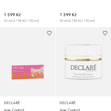
1 599 Kč
1 399 Kč
50
ml
 (
3 198 Kč
 / 
100
ml
)
50
ml
 (
2 798 Kč
 / 
100
ml
)
DECLARÉ
DECLARÉ
Age Control
Age Control