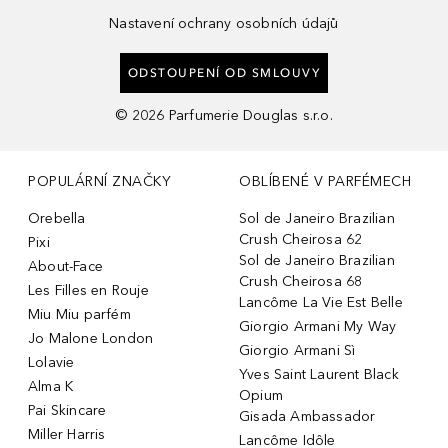
Nastavení ochrany osobních údajů
ODSTOUPENÍ OD SMLOUVY
©
2026
Parfumerie Douglas s.r.o.
POPULÁRNÍ ZNAČKY
OBLÍBENÉ V PARFÉMECH
Orebella
Sol de Janeiro Brazilian
Crush Cheirosa 62
Pixi
Sol de Janeiro Brazilian
About-Face
Crush Cheirosa 68
Les Filles en Rouje
Lancôme La Vie Est Belle
Miu Miu parfém
Giorgio Armani My Way
Jo Malone London
Giorgio Armani Sì
Lolavie
Yves Saint Laurent Black
Alma K
Opium
Pai Skincare
Gisada Ambassador
Miller Harris
Lancôme Idôle