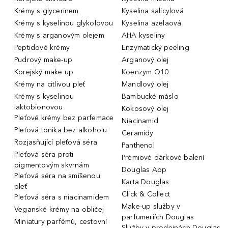
Krémy s glycerinem
Kyselina salicylová
Krémy s kyselinou glykolovou
Kyselina azelaová
Krémy s arganovým olejem
AHA kyseliny
Peptidové krémy
Enzymatický peeling
Pudrový make-up
Arganový olej
Korejský make up
Koenzym Q10
Krémy na citlivou pleť
Mandlový olej
Krémy s kyselinou
Bambucké máslo
laktobionovou
Kokosový olej
Pleťové krémy bez parfemace
Niacinamid
Pleťová tonika bez alkoholu
Ceramidy
Rozjasňující pleťová séra
Panthenol
Pleťová séra proti
Prémiové dárkové balení
pigmentovým skvrnám
Douglas App
Pleťová séra na smíšenou
Karta Douglas
pleť
Click & Collect
Pleťová séra s niacinamidem
Make-up služby v
Veganské krémy na obličej
parfumeriích Douglas
Miniatury parfémů, cestovní
Služby v prodejnách Douglas