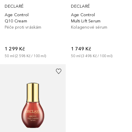
DECLARÉ
DECLARÉ
Age Control
Age Control
Q10 Cream
Multi Lift Serum
Péče proti vráskám
Kolagenové sérum
1 299 Kč
1 749 Kč
50
ml
 (
2 598 Kč
 / 
100
ml
)
50
ml
 (
3 498 Kč
 / 
100
ml
)