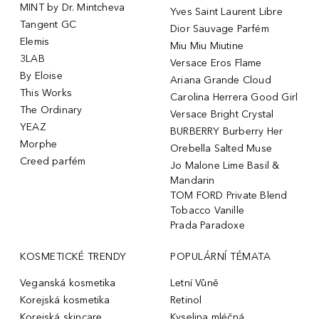
MINT by Dr. Mintcheva
Yves Saint Laurent Libre
Tangent GC
Dior Sauvage Parfém
Elemis
Miu Miu Miutine
3LAB
Versace Eros Flame
By Eloise
Ariana Grande Cloud
This Works
Carolina Herrera Good Girl
The Ordinary
Versace Bright Crystal
YEAZ
BURBERRY Burberry Her
Morphe
Orebella Salted Muse
Creed parfém
Jo Malone Lime Basil &
Mandarin
TOM FORD Private Blend
Tobacco Vanille
Prada Paradoxe
KOSMETICKÉ TRENDY
POPULÁRNÍ TÉMATA
Veganská kosmetika
Letní Vůně
Korejská kosmetika
Retinol
Korejská skincare
Kyselina mléčná