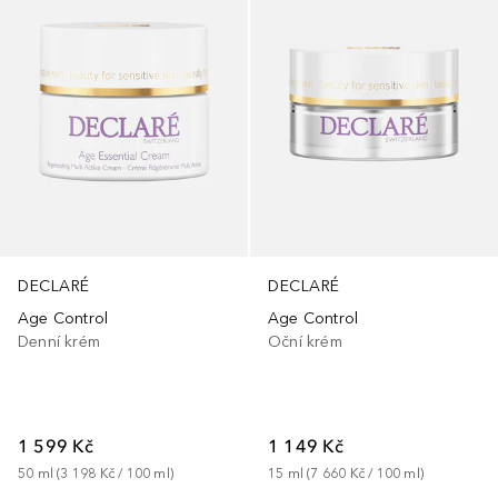
DECLARÉ
DECLARÉ
Age Control
Age Control
Denní krém
Oční krém
1 599 Kč
1 149 Kč
50
ml
 (
3 198 Kč
 / 
100
ml
)
15
ml
 (
7 660 Kč
 / 
100
ml
)