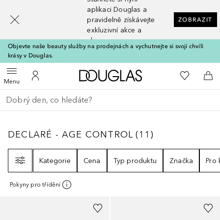
[navigation.slideout.screenreader]
aplikaci Douglas a
pravidelně získávejte
ZOBRAZIT
exkluzivní akce a
slevy
Objevte naše beauty služby na prodejnách a vychutnejte si svojí chvíli
krásy v Douglas.
Domů
K mému se
Otevřít menu
K mému účtu
Do 
Menu
Vraťte se
Proveďte vyhledávání
DECLARÉ - AGE CONTROL
11
VÝSLEDKY
DECLARÉ - AGE CONTROL
(
11
)
Filtr
Kategorie
Cena
Typ produktu
Značka
Pro
Pokyny pro třídění