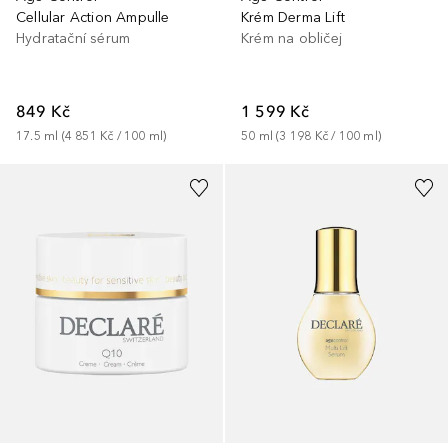
Cellular Action Ampulle
Krém Derma Lift
Hydratační sérum
Krém na obličej
849 Kč
1 599 Kč
17.5
ml
 (
4 851 Kč
 / 
100
ml
)
50
ml
 (
3 198 Kč
 / 
100
ml
)