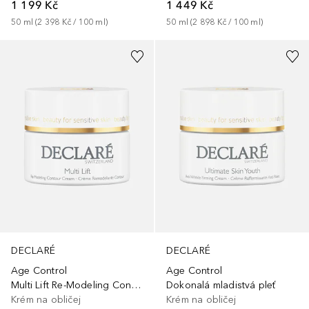
1 199 Kč
1 449 Kč
50
ml
 (
2 398 Kč
 / 
100
ml
)
50
ml
 (
2 898 Kč
 / 
100
ml
)
DECLARÉ
DECLARÉ
Age Control
Age Control
Multi Lift Re-Modeling Contour Cream
Dokonalá mladistvá pleť
Krém na obličej
Krém na obličej