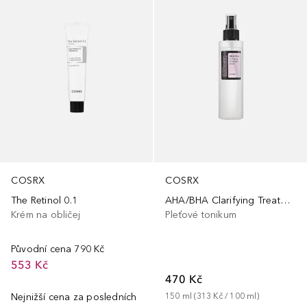
COSRX
COSRX
The Retinol 0.1
AHA/BHA Clarifying Treatment Toner
Krém na obličej
Pleťové tonikum
Původní cena
790 Kč
553 Kč
470 Kč
Nejnižší cena za posledních
150
ml
 (
313 Kč
 / 
100
ml
)