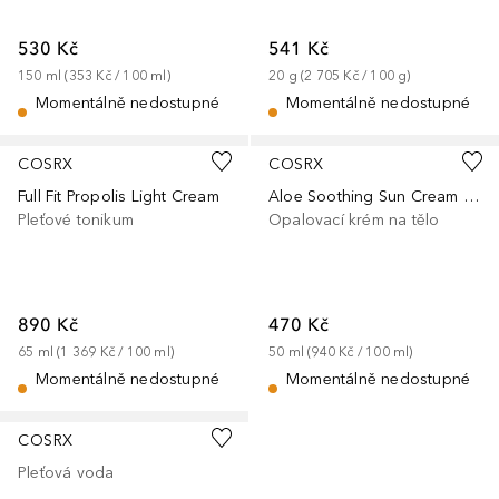
530 Kč
541 Kč
150
ml
 (
353 Kč
 / 
100
ml
)
20
g
 (
2 705 Kč
 / 
100
g
)
Momentálně nedostupné
Momentálně nedostupné
COSRX
COSRX
Full Fit Propolis Light Cream
Aloe Soothing Sun Cream SPF50+ PA+++
Pleťové tonikum
Opalovací krém na tělo
890 Kč
470 Kč
65
ml
 (
1 369 Kč
 / 
100
ml
)
50
ml
 (
940 Kč
 / 
100
ml
)
Momentálně nedostupné
Momentálně nedostupné
COSRX
Pleťová voda