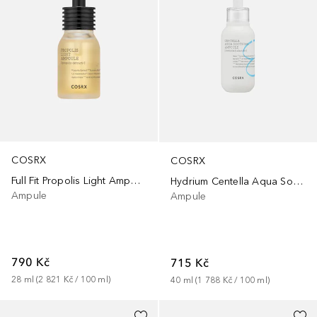
COSRX
COSRX
Full Fit Propolis Light Ampoule
Hydrium Centella Aqua Soothing Ampoule
Ampule
Ampule
790 Kč
715 Kč
28
ml
 (
2 821 Kč
 / 
100
ml
)
40
ml
 (
1 788 Kč
 / 
100
ml
)