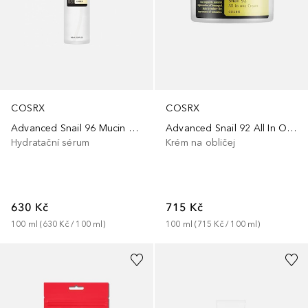
COSRX
COSRX
Advanced Snail 96 Mucin Power Essence
Advanced Snail 92 All In One Cream
Hydratační sérum
Krém na obličej
630 Kč
715 Kč
100
ml
 (
630 Kč
 / 
100
ml
)
100
ml
 (
715 Kč
 / 
100
ml
)