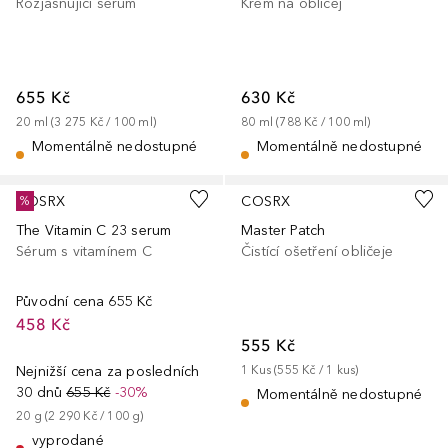
Rozjasňující sérum
Krém na obličej
655 Kč
630 Kč
20
ml
 (
3 275 Kč
 / 
100
ml
)
80
ml
 (
788 Kč
 / 
100
ml
)
Momentálně nedostupné
Momentálně nedostupné
COSRX
COSRX
%
The Vitamin C 23 serum
Master Patch
Sérum s vitamínem C
Čistící ošetření obličeje
Původní cena
655 Kč
458 Kč
555 Kč
Nejnižší cena za posledních
1
Kus
 (
555 Kč
 / 
1
kus
)
30 dnů
655 Kč
-30%
Momentálně nedostupné
20
g
 (
2 290 Kč
 / 
100
g
)
vyprodané