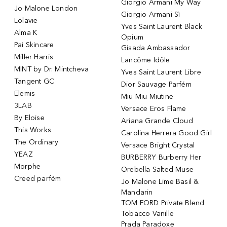
Giorgio Armani My Way
Jo Malone London
Giorgio Armani Sì
Lolavie
Yves Saint Laurent Black
Alma K
Opium
Pai Skincare
Gisada Ambassador
Miller Harris
Lancôme Idôle
MINT by Dr. Mintcheva
Yves Saint Laurent Libre
Tangent GC
Dior Sauvage Parfém
Elemis
Miu Miu Miutine
3LAB
Versace Eros Flame
By Eloise
Ariana Grande Cloud
This Works
Carolina Herrera Good Girl
The Ordinary
Versace Bright Crystal
YEAZ
BURBERRY Burberry Her
Morphe
Orebella Salted Muse
Creed parfém
Jo Malone Lime Basil &
Mandarin
TOM FORD Private Blend
Tobacco Vanille
Prada Paradoxe