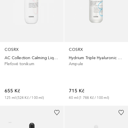
COSRX
COSRX
AC Collection Calming Liquid Intensive
Hydrium Triple Hyaluronic Moisture Ampoule
Pleťové tonikum
Ampule
655 Kč
715 Kč
125
ml
 (
524 Kč
 / 
100
ml
)
40
ml
 (
1 788 Kč
 / 
100
ml
)