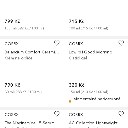
799 Kč
715 Kč
135
ml
 (
592 Kč
 / 
100
ml
)
100
ml
 (
715 Kč
 / 
100
ml
)
COSRX
COSRX
Balancium Comfort Ceramide Cream
Low pH Good Morning
Krém na obličej
Čisticí gel
790 Kč
320 Kč
80
ml
 (
988 Kč
 / 
100
ml
)
150
ml
 (
213 Kč
 / 
100
ml
)
Momentálně nedostupné
COSRX
COSRX
The Niacinamide 15 Serum
AC Collection Lightweight Soothing Moisturizer_2.0