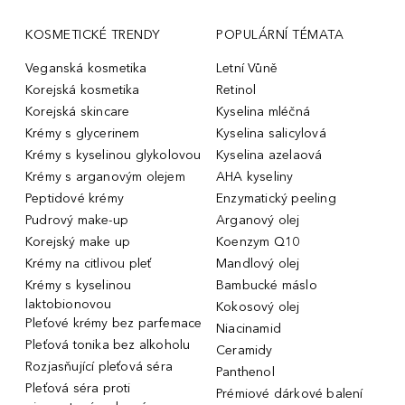
KOSMETICKÉ TRENDY
POPULÁRNÍ TÉMATA
Veganská kosmetika
Letní Vůně
Korejská kosmetika
Retinol
Korejská skincare
Kyselina mléčná
Krémy s glycerinem
Kyselina salicylová
Krémy s kyselinou glykolovou
Kyselina azelaová
Krémy s arganovým olejem
AHA kyseliny
Peptidové krémy
Enzymatický peeling
Pudrový make-up
Arganový olej
Korejský make up
Koenzym Q10
Krémy na citlivou pleť
Mandlový olej
Krémy s kyselinou
Bambucké máslo
laktobionovou
Kokosový olej
Pleťové krémy bez parfemace
Niacinamid
Pleťová tonika bez alkoholu
Ceramidy
Rozjasňující pleťová séra
Panthenol
Pleťová séra proti
Prémiové dárkové balení