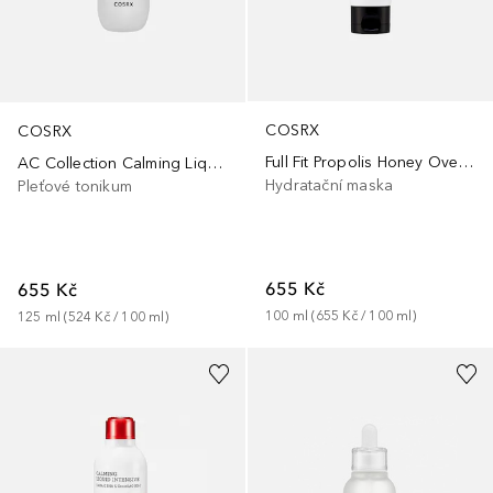
COSRX
COSRX
Full Fit Propolis Honey Overnight Mask
AC Collection Calming Liquid Mild
Hydratační maska
Pleťové tonikum
655 Kč
655 Kč
100
ml
 (
655 Kč
 / 
100
ml
)
125
ml
 (
524 Kč
 / 
100
ml
)