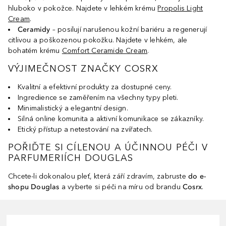
hluboko v pokožce. Najdete v lehkém krému
Propolis Light
Cream
.
Ceramidy
– posilují narušenou kožní bariéru a regenerují
citlivou a poškozenou pokožku. Najdete v lehkém, ale
bohatém krému
Comfort Ceramide Cream
.
VÝJIMEČNOST ZNAČKY COSRX
Kvalitní a efektivní produkty za dostupné ceny.
Ingredience se zaměřením na všechny typy pleti.
Minimalistický a elegantní design.
Silná online komunita a aktivní komunikace se zákazníky.
Etický přístup a netestování na zvířatech.
POŘIĎTE SI CÍLENOU A ÚČINNOU PÉČI V
PARFUMERIÍCH DOUGLAS
Chcete-li dokonalou pleť, která září zdravím, zabruste
do e-
shopu Douglas
a vyberte si péči na míru od brandu
Cosrx
.