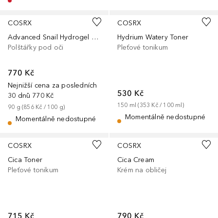
COSRX
COSRX
Advanced Snail Hydrogel Eye Patch
Hydrium Watery Toner
Polštářky pod oči
Pleťové tonikum
770 Kč
Nejnižší cena za posledních
530 Kč
30 dnů
770 Kč
150
ml
 (
353 Kč
 / 
100
ml
)
90
g
 (
856 Kč
 / 
100
g
)
Momentálně nedostupné
Momentálně nedostupné
COSRX
COSRX
Cica Toner
Cica Cream
Pleťové tonikum
Krém na obličej
715 Kč
790 Kč