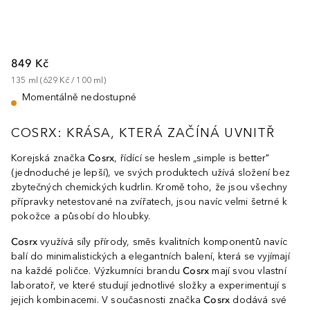
849 Kč
135
ml
 (
629 Kč
 / 
100
ml
)
Momentálně nedostupné
COSRX: KRÁSA, KTERÁ ZAČÍNÁ UVNITŘ
Korejská značka
Cosrx
, řídící se heslem „simple is better"
(jednoduché je lepší), ve svých produktech užívá složení bez
zbytečných chemických kudrlin. Kromě toho, že jsou všechny
přípravky netestované na zvířatech, jsou navíc velmi šetrné k
pokožce a působí do hloubky.
Cosrx
využívá síly přírody, směs kvalitních komponentů navíc
balí do minimalistických a elegantních balení, která se vyjímají
na každé poličce. Výzkumníci brandu
Cosrx
mají svou vlastní
laboratoř, ve které studují jednotlivé složky a experimentují s
jejich kombinacemi. V současnosti značka
Cosrx
dodává své