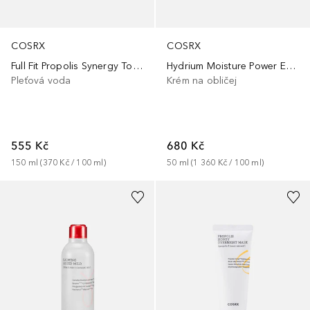
COSRX
COSRX
Full Fit Propolis Synergy Toner
Hydrium Moisture Power Enriched Cream
Pleťová voda
Krém na obličej
555 Kč
680 Kč
150
ml
 (
370 Kč
 / 
100
ml
)
50
ml
 (
1 360 Kč
 / 
100
ml
)