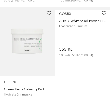
30
g
 (
2 183 Kč
 / 
100
g
)
150
ml
 (
266 Kč
 / 
100
ml
)
COSRX
AHA 7 Whitehead Power Liquid
Hydratační sérum
555 Kč
100
ml
 (
555 Kč
 / 
100
ml
)
COSRX
Green Hero Calming Pad
Hydratační maska