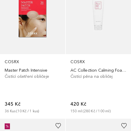
COSRX
COSRX
Master Patch Intensive
AC Collection Calming Foam Cleanser_2.0
Čistící ošetření obličeje
Čistící pěna na obličej
345 Kč
420 Kč
36
Kus
 (
10 Kč
 / 
1
kus
)
150
ml
 (
280 Kč
 / 
100
ml
)
%