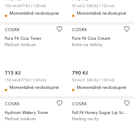
150
ml
 (
477 Kč
 / 
100
ml
)
50
ml
 (
1 580 Kč
 / 
100
ml
)
Momentálně nedostupné
Momentálně nedostupné
COSRX
COSRX
Pure Fit Cica Toner
Pure Fit Cica Cream
Pleťové tonikum
Krém na obličej
715 Kč
790 Kč
150
ml
 (
477 Kč
 / 
100
ml
)
50
ml
 (
1 580 Kč
 / 
100
ml
)
Momentálně nedostupné
Momentálně nedostupné
COSRX
COSRX
Hydrium Watery Toner
Full Fit Honey Sugar Lip Scrub
Pleťové tonikum
Peeling na rty