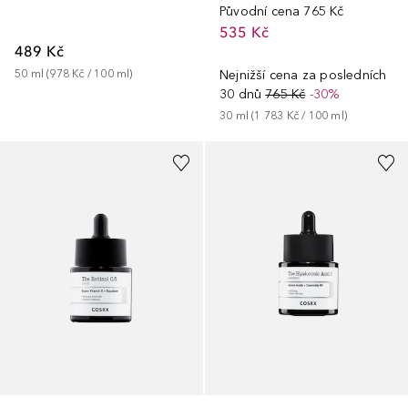
Původní cena
765 Kč
535 Kč
489 Kč
50
ml
 (
978 Kč
 / 
100
ml
)
Nejnižší cena za posledních
30 dnů
765 Kč
-30%
30
ml
 (
1 783 Kč
 / 
100
ml
)