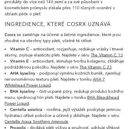
produkty do více než 146 zemí a za své působení v
kosmetickém průmyslu získala přes 110 různých ocenění v
oblasti péče o pleť.
INGREDIENCE, KTERÉ COSRX UZNÁVÁ
Cosrx
se zaměřuje na účinné a šetrné ingredience, které jsou
vhodné na všechny typy pleti, včetně té citlivé.
Vitamin C
– antioxidant, rozjasňuje, redukuje vrásky i tmavé
skvrny, zvyšuje elasticitu pleti. Najdete v séru
The Vitamin C 13
.
Vitamin E
– antioxidant, stimuluje tvorbu kolagenu, zklidňuje
podrážděnou pokožku. Najdete v séru
The Vitamin C 23
.
AHA kyseliny
– podporují výměnu kožních buněk, zjemňují
nerovnoměrnou texturu pleti. Najdete v toniku
AHA 7
Whitehead Power Liquid
.
BHA kyseliny
– čistí ucpané póry, redukují produkci kožního
mazu, sjednocují tón pleti. Najdete v toniku
BHA Bleackhead
Power Liquid
.
Centella asiatica
– rostlina, jejíž výtažek poskytuje jemnou
hydrataci citlivé pokožce a účinně ji zklidňuje. Najdete v séru
Centella Aqua Soothing Ampoule
.
Propolis
– dodává pleti výživu a pružnost, udržuje vlhkost