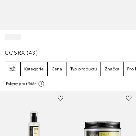
COSRX
43
VÝSLEDKY
COSRX
(
43
)
Filtr
Kategorie
Cena
Typ produktu
Značka
Pro
Pokyny pro třídění