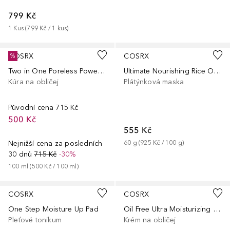
799 Kč
1
Kus
 (
799 Kč
 / 
1
kus
)
COSRX
COSRX
%
Two in One Poreless Power Liquid
Ultimate Nourishing Rice Overnight Spa Mask
Kúra na obličej
Plátýnková maska
Původní cena
715 Kč
500 Kč
555 Kč
Nejnižší cena za posledních
60
g
 (
925 Kč
 / 
100
g
)
30 dnů
715 Kč
-30%
100
ml
 (
500 Kč
 / 
100
ml
)
COSRX
COSRX
One Step Moisture Up Pad
Oil Free Ultra Moisturizing Lotion
Pleťové tonikum
Krém na obličej