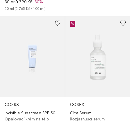
30 dnů
790 Kč
-30%
20
ml
 (
2 765 Kč
 / 
100
ml
)
%
COSRX
COSRX
Invisible Sunscreen SPF 50
Cica Serum
Opalovací krém na tělo
Rozjasňující sérum