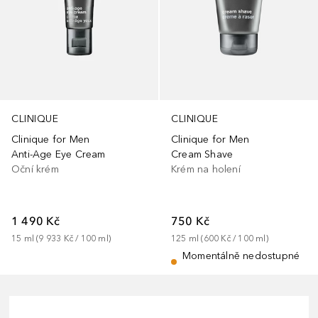
CLINIQUE
CLINIQUE
Clinique for Men
Clinique for Men
Anti-Age Eye Cream
Cream Shave
Oční krém
Krém na holení
1 490 Kč
750 Kč
15
ml
 (
9 933 Kč
 / 
100
ml
)
125
ml
 (
600 Kč
 / 
100
ml
)
Momentálně nedostupné