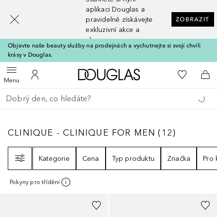
[navigation.slideout.screenreader]
aplikaci Douglas a
pravidelně získávejte
ZOBRAZIT
exkluzivní akce a
slevy
Objevte naše beauty služby na prodejnách a vychutnejte si svojí chvíli
krásy v Douglas.
Domů
K mému se
Otevřít menu
K mému účtu
Do 
Menu
Vraťte se
Proveďte vyhledávání
CLINIQUE - CLINIQUE FOR MEN
12
VÝSLED
CLINIQUE - CLINIQUE FOR MEN
(
12
)
Filtr
Kategorie
Cena
Typ produktu
Značka
Pro
Pokyny pro třídění