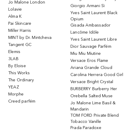
Jo Malone London
Giorgio Armani Sì
Lolavie
Yves Saint Laurent Black
Alma K
Opium
Pai Skincare
Gisada Ambassador
Miller Harris
Lancôme Idôle
MINT by Dr. Mintcheva
Yves Saint Laurent Libre
Tangent GC
Dior Sauvage Parfém
Elemis
Miu Miu Miutine
3LAB
Versace Eros Flame
By Eloise
Ariana Grande Cloud
This Works
Carolina Herrera Good Girl
The Ordinary
Versace Bright Crystal
YEAZ
BURBERRY Burberry Her
Morphe
Orebella Salted Muse
Creed parfém
Jo Malone Lime Basil &
Mandarin
TOM FORD Private Blend
Tobacco Vanille
Prada Paradoxe