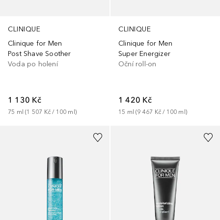
CLINIQUE
CLINIQUE
Clinique for Men
Clinique for Men
Post Shave Soother
Super Energizer
Voda po holení
Oční roll-on
1 130 Kč
1 420 Kč
75
ml
 (
1 507 Kč
 / 
100
ml
)
15
ml
 (
9 467 Kč
 / 
100
ml
)