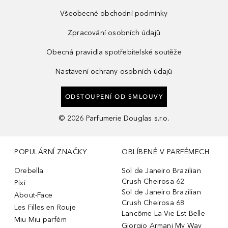
Všeobecné obchodní podmínky
Zpracování osobních údajů
Obecná pravidla spotřebitelské soutěže
Nastavení ochrany osobních údajů
ODSTOUPENÍ OD SMLOUVY
©
2026
Parfumerie Douglas s.r.o.
POPULÁRNÍ ZNAČKY
OBLÍBENÉ V PARFÉMECH
Orebella
Sol de Janeiro Brazilian
Crush Cheirosa 62
Pixi
Sol de Janeiro Brazilian
About-Face
Crush Cheirosa 68
Les Filles en Rouje
Lancôme La Vie Est Belle
Miu Miu parfém
Giorgio Armani My Way