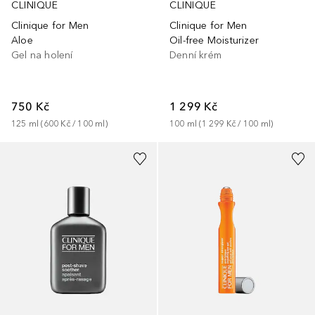
CLINIQUE
CLINIQUE
Clinique for Men
Clinique for Men
Aloe
Oil-free Moisturizer
Gel na holení
Denní krém
750 Kč
1 299 Kč
125
ml
 (
600 Kč
 / 
100
ml
)
100
ml
 (
1 299 Kč
 / 
100
ml
)