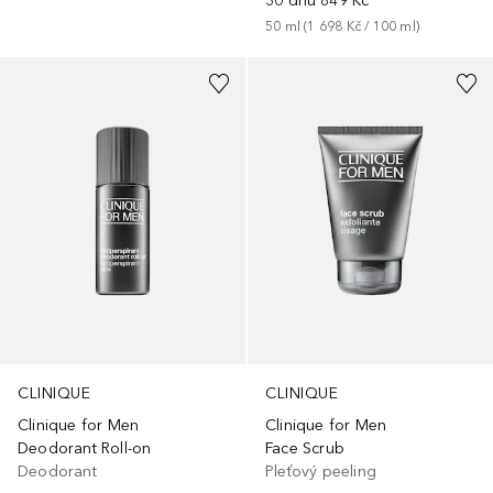
30 dnů
849 Kč
50
ml
 (
1 698 Kč
 / 
100
ml
)
CLINIQUE
CLINIQUE
Clinique for Men
Clinique for Men
Deodorant Roll-on
Face Scrub
Deodorant
Pleťový peeling