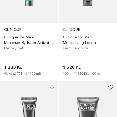
CLINIQUE
CLINIQUE
Clinique for Men
Clinique for Men
Maximum Hydrator Activated Water Gel Concentrate
Moisturizing Lotion
Pleťový gel
Krém na obličej
1 330 Kč
1 520 Kč
48
ml
 (
2 771 Kč
 / 
100
ml
)
100
ml
 (
1 520 Kč
 / 
100
ml
)