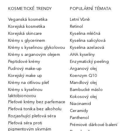
KOSMETICKÉ TRENDY
POPULÁRNÍ TÉMATA
Veganská kosmetika
Letní Vůně
Korejská kosmetika
Retinol
Korejská skincare
Kyselina mléčná
Krémy s glycerinem
Kyselina salicylová
Krémy s kyselinou glykolovou
Kyselina azelaová
Krémy s arganovým olejem
AHA kyseliny
Peptidové krémy
Enzymatický peeling
Pudrový make-up
Arganový olej
Korejský make up
Koenzym Q10
Krémy na citlivou pleť
Mandlový olej
Krémy s kyselinou
Bambucké máslo
laktobionovou
Kokosový olej
Pleťové krémy bez parfemace
Niacinamid
Pleťová tonika bez alkoholu
Ceramidy
Rozjasňující pleťová séra
Panthenol
Pleťová séra proti
Prémiové dárkové balení
pigmentovým skvrnám