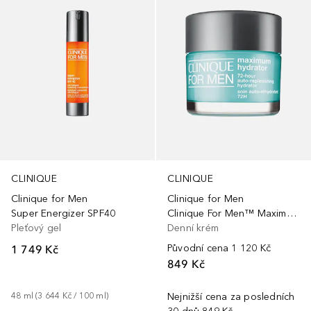
CLINIQUE
CLINIQUE
Clinique for Men
Clinique for Men
Super Energizer SPF40
Clinique For Men™ Maximum Hydrator 72-Hour Auto-Replenishing Hydrator
Pleťový gel
Denní krém
1 749 Kč
Původní cena
1 120 Kč
849 Kč
48
ml
 (
3 644 Kč
 / 
100
ml
)
Nejnižší cena za posledních