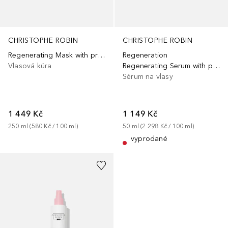
CHRISTOPHE ROBIN
CHRISTOPHE ROBIN
Regenerating Mask with prickly pear oil
Regeneration
Vlasová kúra
Regenerating Serum with prickly pear oil
Sérum na vlasy
1 449 Kč
1 149 Kč
250
ml
 (
580 Kč
 / 
100
ml
)
50
ml
 (
2 298 Kč
 / 
100
ml
)
vyprodané