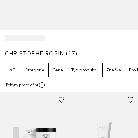
CHRISTOPHE ROBIN
17
VÝSLEDKY
CHRISTOPHE ROBIN
(
17
)
Filtr
Kategorie
Cena
Typ produktu
Značka
Pro
Pokyny pro třídění