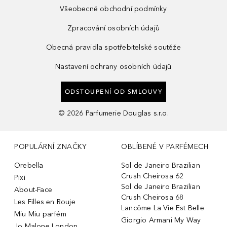
Všeobecné obchodní podmínky
Zpracování osobních údajů
Obecná pravidla spotřebitelské soutěže
Nastavení ochrany osobních údajů
ODSTOUPENÍ OD SMLOUVY
©
2026
Parfumerie Douglas s.r.o.
POPULÁRNÍ ZNAČKY
OBLÍBENÉ V PARFÉMECH
Orebella
Sol de Janeiro Brazilian
Crush Cheirosa 62
Pixi
Sol de Janeiro Brazilian
About-Face
Crush Cheirosa 68
Les Filles en Rouje
Lancôme La Vie Est Belle
Miu Miu parfém
Giorgio Armani My Way
Jo Malone London