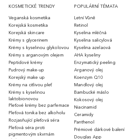
KOSMETICKÉ TRENDY
POPULÁRNÍ TÉMATA
Veganská kosmetika
Letní Vůně
Korejská kosmetika
Retinol
Korejská skincare
Kyselina mléčná
Krémy s glycerinem
Kyselina salicylová
Krémy s kyselinou glykolovou
Kyselina azelaová
Krémy s arganovým olejem
AHA kyseliny
Peptidové krémy
Enzymatický peeling
Pudrový make-up
Arganový olej
Korejský make up
Koenzym Q10
Krémy na citlivou pleť
Mandlový olej
Krémy s kyselinou
Bambucké máslo
laktobionovou
Kokosový olej
Pleťové krémy bez parfemace
Niacinamid
Pleťová tonika bez alkoholu
Ceramidy
Rozjasňující pleťová séra
Panthenol
Pleťová séra proti
Prémiové dárkové balení
pigmentovým skvrnám
Douglas App