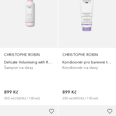
CHRISTOPHE ROBIN
CHRISTOPHE ROBIN
Delicate Volumising with Rose Extracts
Kondicionér pro barevné tónování Florentina Iris
Šampon na vlasy
Kondicionér na vlasy
899 Kč
899 Kč
250
ml
 (
360 Kč
 / 
100
ml
)
200
ml
 (
450 Kč
 / 
100
ml
)