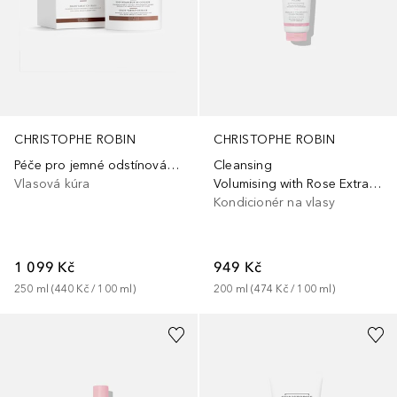
CHRISTOPHE ROBIN
CHRISTOPHE ROBIN
Cleansing
Péče pro jemné odstínování barvy – studená hnědá
Volumising with Rose Extracts
Vlasová kúra
Kondicionér na vlasy
949 Kč
1 099 Kč
200
ml
 (
474 Kč
 / 
100
ml
)
250
ml
 (
440 Kč
 / 
100
ml
)