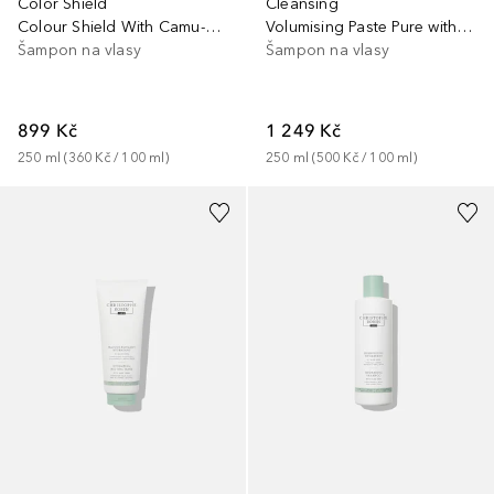
Color Shield
Cleansing
Colour Shield With Camu-Camu Berries
Volumising Paste Pure with Rose Extracts
Šampon na vlasy
Šampon na vlasy
899 Kč
1 249 Kč
250
ml
 (
360 Kč
 / 
100
ml
)
250
ml
 (
500 Kč
 / 
100
ml
)