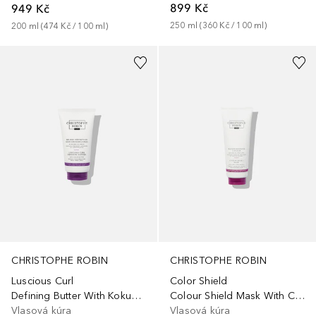
899 Kč
949 Kč
250
ml
 (
360 Kč
 / 
100
ml
)
200
ml
 (
474 Kč
 / 
100
ml
)
CHRISTOPHE ROBIN
CHRISTOPHE ROBIN
Luscious Curl
Color Shield
Defining Butter With Kokum Butter
Colour Shield Mask With Camu-Camu Berries
Vlasová kúra
Vlasová kúra