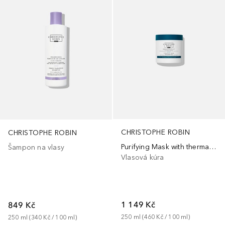
CHRISTOPHE ROBIN
CHRISTOPHE ROBIN
Purifying Mask with thermal mud
Šampon na vlasy
Vlasová kúra
1 149 Kč
849 Kč
250
ml
 (
460 Kč
 / 
100
ml
)
250
ml
 (
340 Kč
 / 
100
ml
)