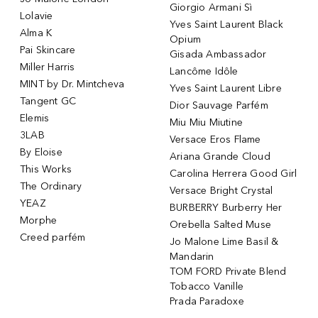
Giorgio Armani Sì
Lolavie
Yves Saint Laurent Black
Alma K
Opium
Pai Skincare
Gisada Ambassador
Miller Harris
Lancôme Idôle
MINT by Dr. Mintcheva
Yves Saint Laurent Libre
Tangent GC
Dior Sauvage Parfém
Elemis
Miu Miu Miutine
3LAB
Versace Eros Flame
By Eloise
Ariana Grande Cloud
This Works
Carolina Herrera Good Girl
The Ordinary
Versace Bright Crystal
YEAZ
BURBERRY Burberry Her
Morphe
Orebella Salted Muse
Creed parfém
Jo Malone Lime Basil &
Mandarin
TOM FORD Private Blend
Tobacco Vanille
Prada Paradoxe