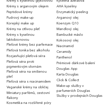
Krémy s kyselinou glykolovou
Kyselina azelaová
Krémy s arganovým olejem
AHA kyseliny
Peptidové krémy
Enzymatický peeling
Pudrový make-up
Arganový olej
Korejský make up
Koenzym Q10
Krémy na citlivou pleť
Mandlový olej
Krémy s kyselinou
Bambucké máslo
laktobionovou
Kokosový olej
Pleťové krémy bez parfemace
Niacinamid
Pleťová tonika bez alkoholu
Ceramidy
Rozjasňující pleťová séra
Panthenol
Pleťová séra proti
Prémiové dárkové balení
pigmentovým skvrnám
Douglas App
Pleťová séra na smíšenou
Karta Douglas
pleť
Click & Collect
Pleťová séra s niacinamidem
Make-up služby v
Veganské krémy na obličej
parfumeriích Douglas
Miniatury parfémů, cestovní
Služby v prodejnách Douglas
flakony
Kosmetika na rozšířené póry