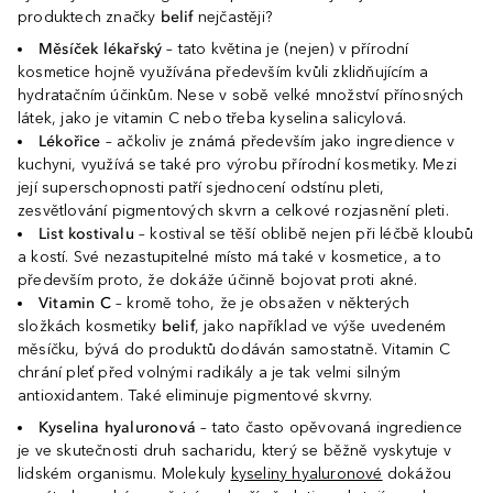
produktech značky
belif
nejčastěji?
Měsíček lékařský
– tato květina je (nejen) v přírodní
kosmetice hojně využívána především kvůli zklidňujícím a
hydratačním účinkům. Nese v sobě velké množství přínosných
látek, jako je vitamin C nebo třeba kyselina salicylová.
Lékořice
– ačkoliv je známá především jako ingredience v
kuchyni, využívá se také pro výrobu přírodní kosmetiky. Mezi
její superschopnosti patří sjednocení odstínu pleti,
zesvětlování pigmentových skvrn a celkové rozjasnění pleti.
List kostivalu
– kostival se těší oblibě nejen při léčbě kloubů
a kostí. Své nezastupitelné místo má také v kosmetice, a to
především proto, že dokáže účinně bojovat proti akné.
Vitamin C
– kromě toho, že je obsažen v některých
složkách kosmetiky
belif
, jako například ve výše uvedeném
měsíčku, bývá do produktů dodáván samostatně. Vitamin C
chrání pleť před volnými radikály a je tak velmi silným
antioxidantem. Také eliminuje pigmentové skvrny.
Kyselina hyaluronová
– tato často opěvovaná ingredience
je ve skutečnosti druh sacharidu, který se běžně vyskytuje v
lidském organismu. Molekuly
kyseliny hyaluronové
dokážou