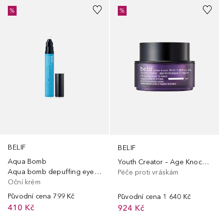
%
%
BELIF
BELIF
Aqua Bomb
Youth Creator – Age Knockdown V Cream
Aqua bomb depuffing eye gel
Péče proti vráskám
Oční krém
Původní cena
799 Kč
Původní cena
1 640 Kč
410 Kč
924 Kč