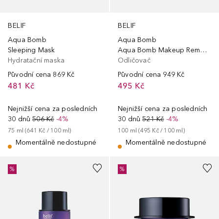
BELIF
BELIF
Aqua Bomb
Aqua Bomb
Sleeping Mask
Aqua Bomb Makeup Removing Cleansing Balm
Hydratační maska
Odličovač
Původní cena
869 Kč
Původní cena
949 Kč
481 Kč
495 Kč
Nejnižší cena za posledních
Nejnižší cena za posledních
30 dnů
506 Kč
-4%
30 dnů
521 Kč
-4%
75
ml
 (
641 Kč
 / 
100
ml
)
100
ml
 (
495 Kč
 / 
100
ml
)
Momentálně nedostupné
Momentálně nedostupné
%
%