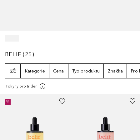
BELIF
25
VÝSLEDKY
BELIF
(
25
)
Filtr
Kategorie
Cena
Typ produktu
Značka
Pro
Pokyny pro třídění
%