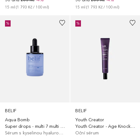
15
ml
 (
1 793 Kč
 / 
100
ml
)
15
ml
 (
1 793 Kč
 / 
100
ml
)
%
%
BELIF
BELIF
Aqua Bomb
Youth Creator
Super drops - multi 7 multi hyaluron serum
Youth Creator - Age Knockdown Eye Serum
Sérum s kyselinou hyaluronovou
Oční sérum