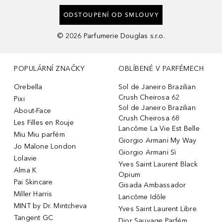
ODSTOUPENÍ OD SMLOUVY
©
2026
Parfumerie Douglas s.r.o.
POPULÁRNÍ ZNAČKY
OBLÍBENÉ V PARFÉMECH
Orebella
Sol de Janeiro Brazilian
Crush Cheirosa 62
Pixi
Sol de Janeiro Brazilian
About-Face
Crush Cheirosa 68
Les Filles en Rouje
Lancôme La Vie Est Belle
Miu Miu parfém
Giorgio Armani My Way
Jo Malone London
Giorgio Armani Sì
Lolavie
Yves Saint Laurent Black
Alma K
Opium
Pai Skincare
Gisada Ambassador
Miller Harris
Lancôme Idôle
MINT by Dr. Mintcheva
Yves Saint Laurent Libre
Tangent GC
Dior Sauvage Parfém