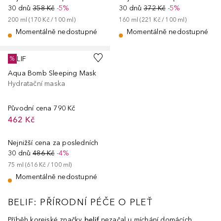
30 dnů
358 Kč
-5%
30 dnů
372 Kč
-5%
200
ml
 (
170 Kč
 / 
100
ml
)
160
ml
 (
221 Kč
 / 
100
ml
)
Momentálně nedostupné
Momentálně nedostupné
BELIF
%
Aqua Bomb Sleeping Mask
Hydratační maska
Původní cena
790 Kč
462 Kč
Nejnižší cena za posledních
30 dnů
486 Kč
-4%
75
ml
 (
616 Kč
 / 
100
ml
)
Momentálně nedostupné
BELIF: PŘÍRODNÍ PÉČE O PLEŤ
Příběh korejské značky
belif
nezačal u míchání domácích