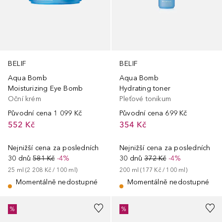
BELIF
BELIF
Aqua Bomb
Aqua Bomb
Moisturizing Eye Bomb
Hydrating toner
Oční krém
Pleťové tonikum
Původní cena
1 099 Kč
Původní cena
699 Kč
552 Kč
354 Kč
Nejnižší cena za posledních
Nejnižší cena za posledních
30 dnů
581 Kč
-4%
30 dnů
372 Kč
-4%
25
ml
 (
2 208 Kč
 / 
100
ml
)
200
ml
 (
177 Kč
 / 
100
ml
)
Momentálně nedostupné
Momentálně nedostupné
%
%