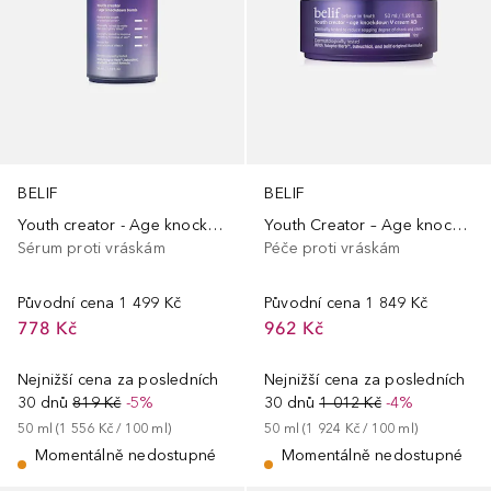
BELIF
BELIF
Youth creator - Age knockdown bomb
Youth Creator – Age knockdown V cream
Sérum proti vráskám
Péče proti vráskám
Původní cena
1 499 Kč
Původní cena
1 849 Kč
778 Kč
962 Kč
Nejnižší cena za posledních
Nejnižší cena za posledních
30 dnů
819 Kč
-5%
30 dnů
1 012 Kč
-4%
50
ml
 (
1 556 Kč
 / 
100
ml
)
50
ml
 (
1 924 Kč
 / 
100
ml
)
Momentálně nedostupné
Momentálně nedostupné