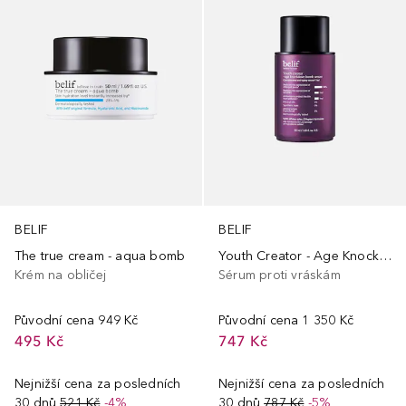
BELIF
BELIF
The true cream - aqua bomb
Youth Creator - Age Knockdown Bomb Serum
Krém na obličej
Sérum proti vráskám
Původní cena
949 Kč
Původní cena
1 350 Kč
495 Kč
747 Kč
Nejnižší cena za posledních
Nejnižší cena za posledních
30 dnů
521 Kč
-4%
30 dnů
787 Kč
-5%