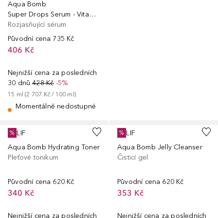
Aqua Bomb
Super Drops Serum - Vitamin C 8%
Rozjasňující sérum
Původní cena
735 Kč
406 Kč
Nejnižší cena za posledních
30 dnů
428 Kč
-5%
15
ml
 (
2 707 Kč
 / 
100
ml
)
Momentálně nedostupné
BELIF
BELIF
%
%
Aqua Bomb Hydrating Toner
Aqua Bomb Jelly Cleanser
Pleťové tonikum
Čisticí gel
Původní cena
620 Kč
Původní cena
620 Kč
340 Kč
353 Kč
Nejnižší cena za posledních
Nejnižší cena za posledních