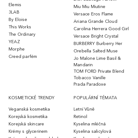
Elemis
Miu Miu Miutine
3LAB
Versace Eros Flame
By Eloise
Ariana Grande Cloud
This Works
Carolina Herrera Good Girl
The Ordinary
Versace Bright Crystal
YEAZ
BURBERRY Burberry Her
Morphe
Orebella Salted Muse
Creed parfém
Jo Malone Lime Basil &
Mandarin
TOM FORD Private Blend
Tobacco Vanille
Prada Paradoxe
KOSMETICKÉ TRENDY
POPULÁRNÍ TÉMATA
Veganská kosmetika
Letní Vůně
Korejská kosmetika
Retinol
Korejská skincare
Kyselina mléčná
Krémy s glycerinem
Kyselina salicylová