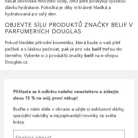
nasát obrovské množství vody, čímž pleti poskytují vysokou
dávku hydratace. Pokožka je díky ní krásně hladká a
hydratovaná po celý den.
OBJEVTE SÍLU PRODUKTŮ ZNAČKY BELIF V
PARFUMERIÍCH DOUGLAS
Pokud hledáte přírodní kosmetiku, která bude o vaši pleť
pečlivě a s láskou pečovat, pak je pro vás
belif
trefou do
černého. Vyberte si z produktů značky
belif
na e-shopu
Douglas.cz.
Přihlaste se k odběru našeho newsletteru a získejte
slevu 15 % na svůj první nákup!
Buďte s námi stále v obraze a užijte si exkluzivní dárky,
speciální nabídky a nejzajímavější novinky ze světa
krásy.
Emailová adresa
*