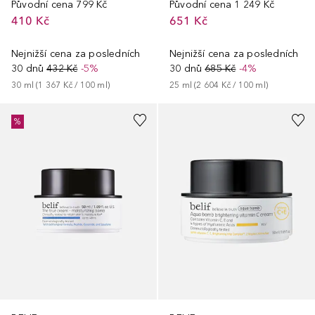
Původní cena
799 Kč
Původní cena
1 249 Kč
410 Kč
651 Kč
Nejnižší cena za posledních
Nejnižší cena za posledních
30 dnů
432 Kč
-5%
30 dnů
685 Kč
-4%
30
ml
 (
1 367 Kč
 / 
100
ml
)
25
ml
 (
2 604 Kč
 / 
100
ml
)
%