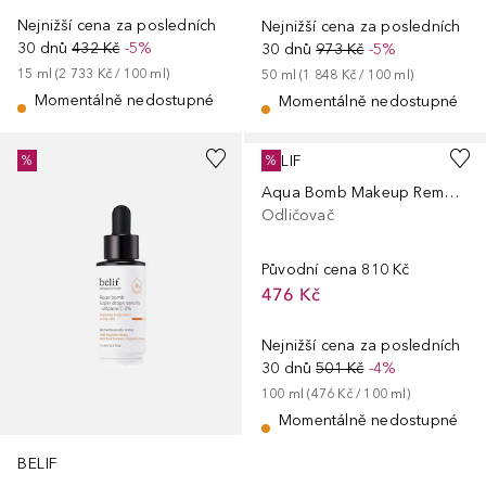
Nejnižší cena za posledních
Nejnižší cena za posledních
30 dnů
432 Kč
-5%
30 dnů
973 Kč
-5%
15
ml
 (
2 733 Kč
 / 
100
ml
)
50
ml
 (
1 848 Kč
 / 
100
ml
)
Momentálně nedostupné
Momentálně nedostupné
BELIF
%
%
Aqua Bomb Makeup Removing Cleansing Balm
Odličovač
Původní cena
810 Kč
476 Kč
Nejnižší cena za posledních
30 dnů
501 Kč
-4%
100
ml
 (
476 Kč
 / 
100
ml
)
Momentálně nedostupné
BELIF