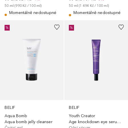
50
ml
 (
990 Kč
 / 
100
ml
)
50
ml
 (
1 494 Kč
 / 
100
ml
)
Momentálně nedostupné
Momentálně nedostupné
%
%
BELIF
BELIF
Aqua Bomb
Youth Creator
Aqua bomb jelly cleanser
Age knockdown eye serum 2.5
Čisticí gel
Oční sérum