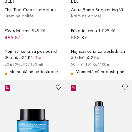
BELIF
BELIF
The True Cream - moisturizing bomb 2.5
Aqua Bomb Brightening Vitamin C Cream
Krém na obličej
Krém na obličej
Původní cena
949 Kč
Původní cena
1 099 Kč
495 Kč
552 Kč
Nejnižší cena za posledních
Nejnižší cena za posledních
30 dnů
521 Kč
-4%
30 dnů
552 Kč
50
ml
 (
990 Kč
 / 
100
ml
)
50
ml
 (
1 104 Kč
 / 
100
ml
)
Momentálně nedostupné
Momentálně nedostupné
%
%