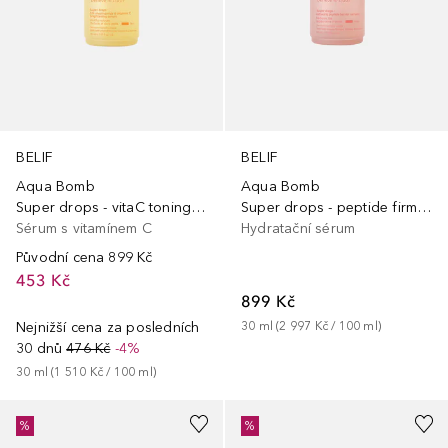
BELIF
BELIF
Aqua Bomb
Aqua Bomb
Super drops - vitaC toning serum
Super drops - peptide firming serum
Sérum s vitamínem C
Hydratační sérum
Původní cena
899 Kč
453 Kč
899 Kč
Nejnižší cena za posledních
30
ml
 (
2 997 Kč
 / 
100
ml
)
30 dnů
476 Kč
-4%
30
ml
 (
1 510 Kč
 / 
100
ml
)
%
%