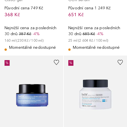
Původní cena
749 Kč
Původní cena
1 249 Kč
368 Kč
651 Kč
Nejnižší cena za posledních
Nejnižší cena za posledních
30 dnů
387 Kč
-4%
30 dnů
685 Kč
-4%
160
ml
 (
230 Kč
 / 
100
ml
)
25
ml
 (
2 604 Kč
 / 
100
ml
)
Momentálně nedostupné
Momentálně nedostupné
%
%