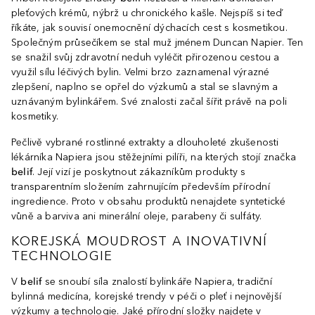
pleťových krémů, nýbrž u chronického kašle. Nejspíš si teď
říkáte, jak souvisí onemocnění dýchacích cest s kosmetikou.
Společným průsečíkem se stal muž jménem Duncan Napier. Ten
se snažil svůj zdravotní neduh vyléčit přirozenou cestou a
využil sílu léčivých bylin. Velmi brzo zaznamenal výrazné
zlepšení, naplno se opřel do výzkumů a stal se slavným a
uznávaným bylinkářem. Své znalosti začal šířit právě na poli
kosmetiky.
Pečlivě vybrané rostlinné extrakty a dlouholeté zkušenosti
lékárníka Napiera jsou stěžejními pilíři, na kterých stojí značka
belif
. Její vizí je poskytnout zákazníkům produkty s
transparentním složením zahrnujícím především přírodní
ingredience. Proto v obsahu produktů nenajdete syntetické
vůně a barviva ani minerální oleje, parabeny či sulfáty.
KOREJSKÁ MOUDROST A INOVATIVNÍ
TECHNOLOGIE
V
belif
se snoubí síla znalostí bylinkáře Napiera, tradiční
bylinná medicína, korejské trendy v péči o pleť i nejnovější
výzkumy a technologie. Jaké přírodní složky najdete v