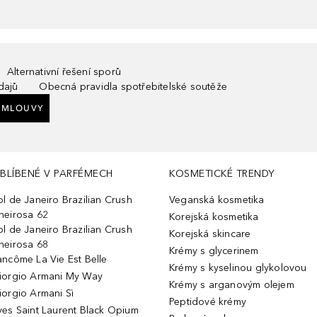
Alternativní řešení sporů
dajů
Obecná pravidla spotřebitelské soutěže
SMLOUVY
BLÍBENÉ V PARFÉMECH
KOSMETICKÉ TRENDY
ol de Janeiro Brazilian Crush
Veganská kosmetika
heirosa 62
Korejská kosmetika
ol de Janeiro Brazilian Crush
Korejská skincare
heirosa 68
Krémy s glycerinem
ancôme La Vie Est Belle
Krémy s kyselinou glykolovou
iorgio Armani My Way
Krémy s arganovým olejem
iorgio Armani Sì
Peptidové krémy
ves Saint Laurent Black Opium