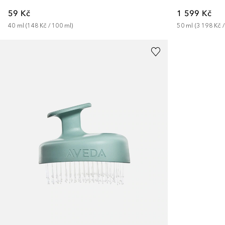
59 Kč
1 599 Kč
40
ml
 (
148 Kč
 / 
100
ml
)
50
ml
 (
3 198 Kč
 /