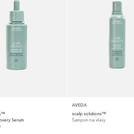
AVEDA
ns™
scalp solutions™
overy Serum
Šampon na vlasy
y