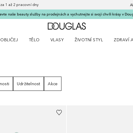
 1 až 2 pracovní dny
A
vte naše beauty služby na prodejnách a vychutnejte si svojí chvíli krásy v Dou
Domů
OBLIČEJ
TĚLO
VLASY
ŽIVOTNÍ STYL
ZDRAVÍ 
dku Líčení
Otevřít nabídku Obličej
Otevřít nabídku Tělo
Otevřít nabídku Vlasy
Otevřít nabídku Životní styl
Otevřít n
ÝSLEDKY
nosti
Udržitelnost
Akce