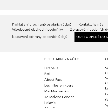
Prohlášení o ochraně osobních údajů
Kontaktujte nás
Všeobecné obchodní podmínky
Zpracování osobních ú
Nastavení ochrany osobních údajů
ODSTOUPENÍ OD 
POPULÁRNÍ ZNAČKY
O
Orebella
S
C
Pixi
S
About-Face
C
Les Filles en Rouje
L
Miu Miu parfém
G
Jo Malone London
G
Lolavie
Y