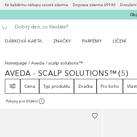
Ke každému nákupu vzorek zdarma Doprava zdarma 699 Kč Doručení za
Obje
Vraťte se
Proveďte vyhledávání
DÁRKOVÁ KARTA
ZNAČKY
PARFÉMY
LÍČENÍ
Otevřít nabídku ZNAČKY
Otevřít nabídku Parfémy
Otevřít nabí
Homepage
Aveda
scalp solutions™
AVEDA - SCALP SOLUTIONS™
(
5
)
AVEDA - SCALP SOLUTIONS™
5
V
Filtr
Cena
Typ produktu
Značka
Pro koho
Vlast
Pokyny pro třídění