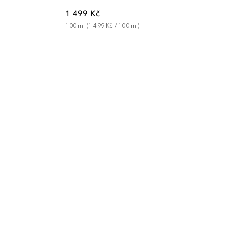
1 499 Kč
100
ml
 (
1 499 Kč
 / 
100
ml
)