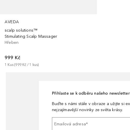
AVEDA
scalp solutions™
Stimulating Scalp Massager
Hřeben
999 Kč
1
Kus
 (
999 Kč
 / 
1
kus
)
Přihlaste se k odběru našeho newsletteru
Buďte s námi stále v obraze a užijte si ex
nejzajímavější novinky ze světa krásy.
Emailová adresa
*