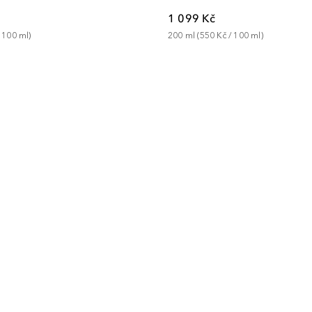
1 099 Kč
 
100
ml
)
200
ml
 (
550 Kč
 / 
100
ml
)