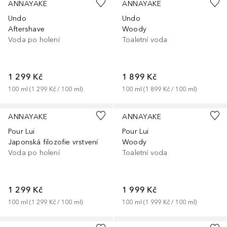
ANNAYAKE
ANNAYAKE
Undo
Undo
Aftershave
Woody
Voda po holení
Toaletní voda
1 299 Kč
1 899 Kč
100
ml
 (
1 299 Kč
 / 
100
ml
)
100
ml
 (
1 899 Kč
 / 
100
ml
)
ANNAYAKE
ANNAYAKE
Pour Lui
Pour Lui
Japonská filozofie vrstvení
Woody
Voda po holení
Toaletní voda
1 299 Kč
1 999 Kč
100
ml
 (
1 299 Kč
 / 
100
ml
)
100
ml
 (
1 999 Kč
 / 
100
ml
)