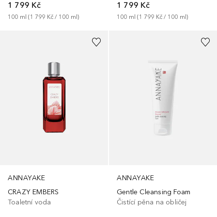
1 799 Kč
1 799 Kč
100
ml
 (
1 799 Kč
 / 
100
ml
)
100
ml
 (
1 799 Kč
 / 
100
ml
)
ANNAYAKE
ANNAYAKE
CRAZY EMBERS
Gentle Cleansing Foam
Toaletní voda
Čistící pěna na obličej