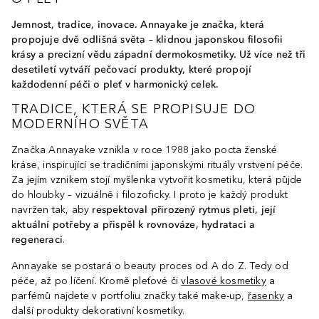
Jemnost, tradice, inovace. Annayake je značka, která
propojuje dvě odlišná světa – klidnou japonskou filosofii
krásy a precizní vědu západní dermokosmetiky. Už více než tři
desetiletí vytváří pečovací produkty, které propojí
každodenní péči o pleť v harmonický celek.
TRADICE, KTERÁ SE PROPISUJE DO
MODERNÍHO SVĚTA
Značka Annayake vznikla v roce 1988 jako pocta ženské
kráse, inspirující se tradičními japonskými rituály vrstvení péče.
Za jejím vznikem stojí myšlenka vytvořit kosmetiku, která půjde
do hloubky – vizuálně i filozoficky. I proto je každý produkt
navržen tak, aby
respektoval přirozený rytmus pleti, její
aktuální potřeby a přispěl k rovnováze, hydrataci a
regeneraci
.
Annayake se postará o beauty proces od A do Z. Tedy od
péče, až po líčení. Kromě pleťové či
vlasové kosmetiky
a
parfémů najdete v portfoliu značky také make-up,
řasenky
a
další produkty dekorativní kosmetiky.