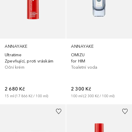
ANNAYAKE
ANNAYAKE
OMIZU
Ultratime
for HIM
Zpevňující, proti vráskám
Toaletní voda
Oční krém
2 300 Kč
2 680 Kč
100
ml
 (
2 300 Kč
 / 
100
ml
)
15
ml
 (
17 866 Kč
 / 
100
ml
)