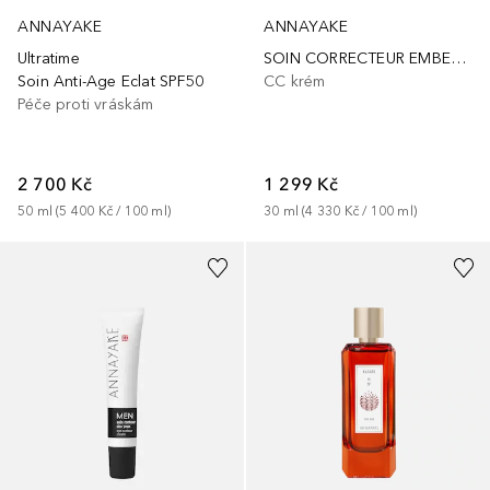
ANNAYAKE
ANNAYAKE
Ultratime
SOIN CORRECTEUR EMBELLISSEUR SPF30
Soin Anti-Age Eclat SPF50
CC krém
Péče proti vráskám
2 700 Kč
1 299 Kč
50
ml
 (
5 400 Kč
 / 
100
ml
)
30
ml
 (
4 330 Kč
 / 
100
ml
)