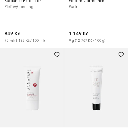
Radiance Exfoliator
Poudre Correctrice
Pleťový peeling
Pudr
849 Kč
1 149 Kč
75
ml
 (
1 132 Kč
 / 
100
ml
)
9
g
 (
12 767 Kč
 / 
100
g
)