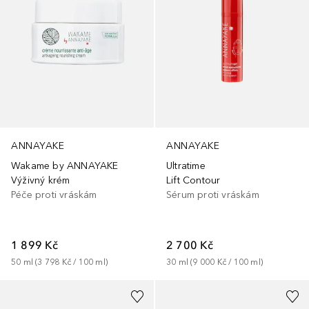
ANNAYAKE
ANNAYAKE
Wakame by ANNAYAKE
Ultratime
Výživný krém
Lift Contour
Péče proti vráskám
Sérum proti vráskám
1 899 Kč
2 700 Kč
50
ml
 (
3 798 Kč
 / 
100
ml
)
30
ml
 (
9 000 Kč
 / 
100
ml
)