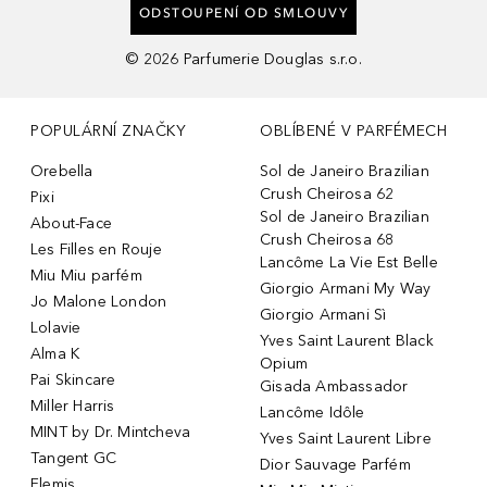
ODSTOUPENÍ OD SMLOUVY
©
2026
Parfumerie Douglas s.r.o.
POPULÁRNÍ ZNAČKY
OBLÍBENÉ V PARFÉMECH
Orebella
Sol de Janeiro Brazilian
Crush Cheirosa 62
Pixi
Sol de Janeiro Brazilian
About-Face
Crush Cheirosa 68
Les Filles en Rouje
Lancôme La Vie Est Belle
Miu Miu parfém
Giorgio Armani My Way
Jo Malone London
Giorgio Armani Sì
Lolavie
Yves Saint Laurent Black
Alma K
Opium
Pai Skincare
Gisada Ambassador
Miller Harris
Lancôme Idôle
MINT by Dr. Mintcheva
Yves Saint Laurent Libre
Tangent GC
Dior Sauvage Parfém
Elemis