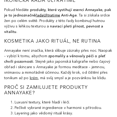
IKONICKÁ ŘADA ULTRATIME
Pokud hledáte
produkty, které vystihují esenci Annayake, pak
je to jednoznačně
řada
Ultratime
Anti-Age
. Ta si získala srdce
žen po celém světě. Produkty z této řady kombinují hutnou
výživu s lehkou texturou a
navrací pleti plnost, pevnost a
vitalitu
.
KOSMETIKA JAKO RITUÁL, NE RUTINA
Annayake není značka, která slibuje zázraky přes noc. Naopak
– vybízí k tomu, abychom
zpomalily a věnovaly péči o pleť
chvíli pozornosti
. Stejně jako japonská kaligrafie nebo čajový
obřad i skincare s Annayake je formou meditace – jemnou,
vnímavou a mimořádně účinnou. Každý krok, od čištění přes
tonikum až po
krém
, má svůj smysl a je pozvánkou ke klidu.
PROČ SI ZAMILUJETE PRODUKTY
ANNAYAKE?
Luxusní textury, které hladí i léčí.
Pečlivě vybrané ingredience v harmonii s přírodou.
Layering jako vědomý rituál krásy.