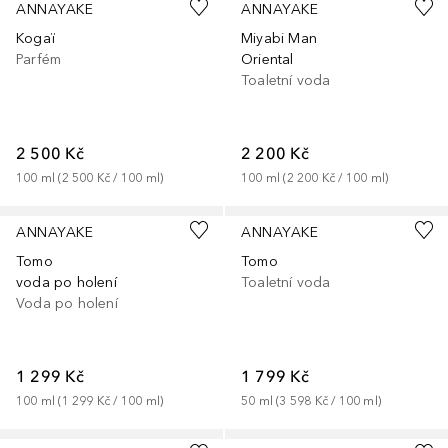
ANNAYAKE
ANNAYAKE
Kogaï
Miyabi Man
Parfém
Oriental
Toaletní voda
2 500 Kč
2 200 Kč
100
ml
 (
2 500 Kč
 / 
100
ml
)
100
ml
 (
2 200 Kč
 / 
100
ml
)
ANNAYAKE
ANNAYAKE
Tomo
Tomo
voda po holení
Toaletní voda
Voda po holení
1 299 Kč
1 799 Kč
100
ml
 (
1 299 Kč
 / 
100
ml
)
50
ml
 (
3 598 Kč
 / 
100
ml
)