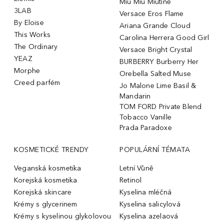
Miu Miu Miutine
3LAB
Versace Eros Flame
By Eloise
Ariana Grande Cloud
This Works
Carolina Herrera Good Girl
The Ordinary
Versace Bright Crystal
YEAZ
BURBERRY Burberry Her
Morphe
Orebella Salted Muse
Creed parfém
Jo Malone Lime Basil &
Mandarin
TOM FORD Private Blend
Tobacco Vanille
Prada Paradoxe
KOSMETICKÉ TRENDY
POPULÁRNÍ TÉMATA
Veganská kosmetika
Letní Vůně
Korejská kosmetika
Retinol
Korejská skincare
Kyselina mléčná
Krémy s glycerinem
Kyselina salicylová
Krémy s kyselinou glykolovou
Kyselina azelaová