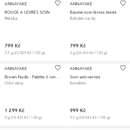
ANNAYAKE
ANNAYAKE
ROUGE A LEVRES SOIN
Baume-soin lèvres teinté
Rtěnka
Balzám na rty
799 Kč
799 Kč
3.5
g
 (
22 829 Kč
 / 
100
g
)
3
g
 (
26 633 Kč
 / 
100
g
)
ANNAYAKE
ANNAYAKE
Brown Nude - Palette 6 ombres à paupières
Soin anti-cernes
Oční stíny
Korektor
1 299 Kč
999 Kč
9
g
 (
14 433 Kč
 / 
100
g
)
3.5
g
 (
28 543 Kč
 / 
100
g
)
+
2