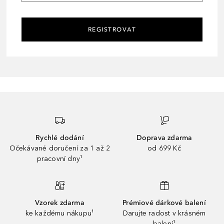
REGISTROVAT
Rychlé dodání
Doprava zdarma
Očekávané doručení za 1 až 2
od 699 Kč
pracovní dny¹
Vzorek zdarma
Prémiové dárkové balení
ke každému nákupu¹
Darujte radost v krásném
balení¹