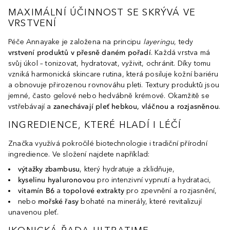
MAXIMÁLNÍ ÚČINNOST SE SKRÝVÁ VE
VRSTVENÍ
Péče Annayake je založena na principu
layeringu
, tedy
vrstvení produktů v přesně daném pořadí
. Každá vrstva má
svůj úkol – tonizovat, hydratovat, vyživit, ochránit. Díky tomu
vzniká harmonická skincare rutina, která posiluje kožní bariéru
a obnovuje přirozenou rovnováhu pleti. Textury produktů jsou
jemné, často gelové nebo hedvábně krémové. Okamžitě se
vstřebávají a
zanechávají pleť hebkou, vláčnou a rozjasněnou
.
INGREDIENCE, KTERÉ HLADÍ I LÉČÍ
Značka využívá pokročilé biotechnologie i tradiční přírodní
ingredience. Ve složení najdete například:
výtažky z
bambusu
, který hydratuje a zklidňuje,
kyselinu hyaluronovou
pro intenzivní vypnutí a hydrataci,
vitamín B6
a
topolové extrakty
pro zpevnění a rozjasnění,
nebo
mořské řasy
bohaté na minerály, které revitalizují
unavenou pleť.