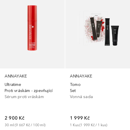
ANNAYAKE
ANNAYAKE
Ultratime
Tomo
Proti vráskám - zpevňující
Set
Sérum proti vráskám
Vonná sada
2 900 Kč
1 999 Kč
30
ml
 (
9 667 Kč
 / 
100
ml
)
1
Kus
 (
1 999 Kč
 / 
1
kus
)