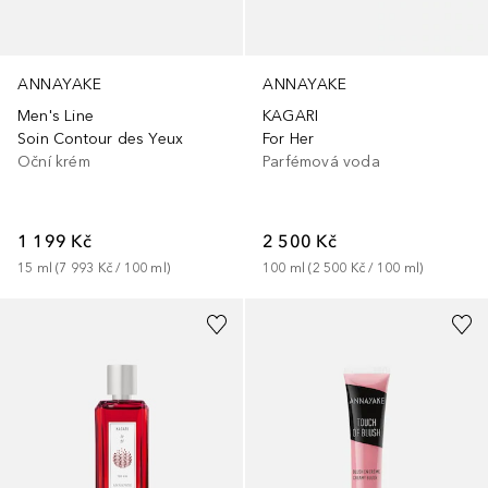
ANNAYAKE
ANNAYAKE
Men's Line
KAGARI
Soin Contour des Yeux
For Her
Oční krém
Parfémová voda
1 199 Kč
2 500 Kč
15
ml
 (
7 993 Kč
 / 
100
ml
)
100
ml
 (
2 500 Kč
 / 
100
ml
)