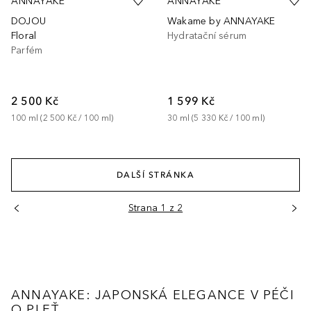
ANNAYAKE
ANNAYAKE
DOJOU
Wakame by ANNAYAKE
Floral
Hydratační sérum
Parfém
2 500 Kč
1 599 Kč
100
ml
 (
2 500 Kč
 / 
100
ml
)
30
ml
 (
5 330 Kč
 / 
100
ml
)
DALŠÍ STRÁNKA
Strana 1 z 2
ANNAYAKE: JAPONSKÁ ELEGANCE V PÉČI
O PLEŤ