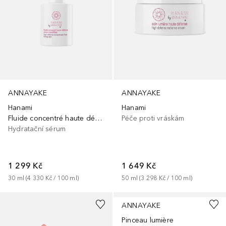
ANNAYAKE
ANNAYAKE
Hanami
Hanami
Fluide concentré haute défense peaux assoiffées
Péče proti vráskám
Hydratační sérum
1 299 Kč
1 649 Kč
30
ml
 (
4 330 Kč
 / 
100
ml
)
50
ml
 (
3 298 Kč
 / 
100
ml
)
+
3
ANNAYAKE
Pinceau lumière