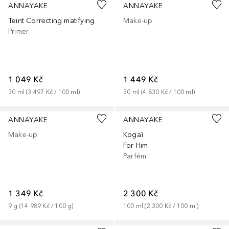
ANNAYAKE
ANNAYAKE
Teint Correcting matifying
Make-up
Primer
1 049 Kč
1 449 Kč
30
ml
 (
3 497 Kč
 / 
100
ml
)
30
ml
 (
4 830 Kč
 / 
100
ml
)
+
3
ANNAYAKE
ANNAYAKE
Make-up
Kogaï
For Him
Parfém
1 349 Kč
2 300 Kč
9
g
 (
14 989 Kč
 / 
100
g
)
100
ml
 (
2 300 Kč
 / 
100
ml
)