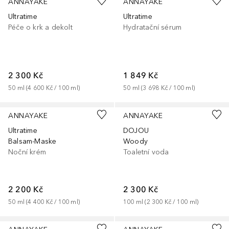
ANNAYAKE
ANNAYAKE
Ultratime
Ultratime
Péče o krk a dekolt
Hydratační sérum
2 300 Kč
1 849 Kč
50
ml
 (
4 600 Kč
 / 
100
ml
)
50
ml
 (
3 698 Kč
 / 
100
ml
)
ANNAYAKE
ANNAYAKE
Ultratime
DOJOU
Balsam-Maske
Woody
Noční krém
Toaletní voda
2 200 Kč
2 300 Kč
50
ml
 (
4 400 Kč
 / 
100
ml
)
100
ml
 (
2 300 Kč
 / 
100
ml
)