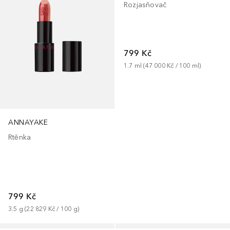
Rozjasňovač
799 Kč
1.7
ml
 (
47 000 Kč
 / 
100
ml
)
ANNAYAKE
Rtěnka
799 Kč
3.5
g
 (
22 829 Kč
 / 
100
g
)
+
1
+
1