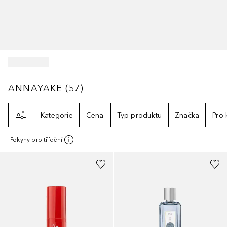
ANNAYAKE
57
VÝSLEDKY
ANNAYAKE
(
57
)
Filtr
Kategorie
Cena
Typ produktu
Značka
Pro
Pokyny pro třídění