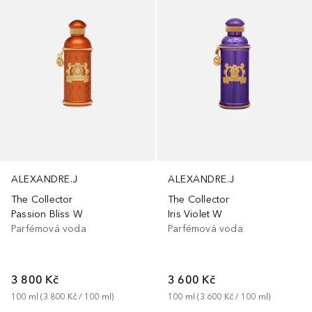
ALEXANDRE.J
ALEXANDRE.J
The Collector
The Collector
Passion Bliss W
Iris Violet W
Parfémová voda
Parfémová voda
3 800 Kč
3 600 Kč
100
ml
 (
3 800 Kč
 / 
100
ml
)
100
ml
 (
3 600 Kč
 / 
100
ml
)