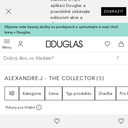
[navigation.slideout.screenreader]
aplikaci Douglas a
pravidelně získávejte
ZOBRAZIT
exkluzivní akce a
slevy
Objevte naše beauty služby na prodejnách a vychutnejte si svojí chvíli
krásy v Douglas.
Domů
K mému se
Otevřít menu
K mému účtu
Do 
Menu
Vraťte se
Proveďte vyhledávání
ALEXANDRE.J - THE COLLECTOR
5
VÝSLED
ALEXANDRE.J - THE COLLECTOR
(
5
)
Filtr
Kategorie
Cena
Typ produktu
Značka
Pro
Pokyny pro třídění