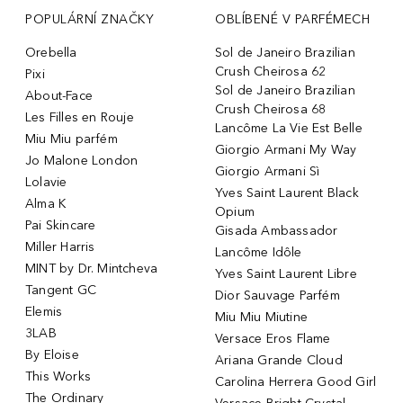
POPULÁRNÍ ZNAČKY
OBLÍBENÉ V PARFÉMECH
Orebella
Sol de Janeiro Brazilian
Crush Cheirosa 62
Pixi
Sol de Janeiro Brazilian
About-Face
Crush Cheirosa 68
Les Filles en Rouje
Lancôme La Vie Est Belle
Miu Miu parfém
Giorgio Armani My Way
Jo Malone London
Giorgio Armani Sì
Lolavie
Yves Saint Laurent Black
Alma K
Opium
Pai Skincare
Gisada Ambassador
Miller Harris
Lancôme Idôle
MINT by Dr. Mintcheva
Yves Saint Laurent Libre
Tangent GC
Dior Sauvage Parfém
Elemis
Miu Miu Miutine
3LAB
Versace Eros Flame
By Eloise
Ariana Grande Cloud
This Works
Carolina Herrera Good Girl
The Ordinary