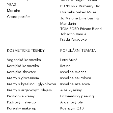
Versace Bright Crystal
YEAZ
BURBERRY Burberry Her
Morphe
Orebella Salted Muse
Creed parfém
Jo Malone Lime Basil &
Mandarin
TOM FORD Private Blend
Tobacco Vanille
Prada Paradoxe
KOSMETICKÉ TRENDY
POPULÁRNÍ TÉMATA
Veganská kosmetika
Letní Vůně
Korejská kosmetika
Retinol
Korejská skincare
Kyselina mléčná
Krémy s glycerinem
Kyselina salicylová
Krémy s kyselinou glykolovou
Kyselina azelaová
Krémy s arganovým olejem
AHA kyseliny
Peptidové krémy
Enzymatický peeling
Pudrový make-up
Arganový olej
Korejský make up
Koenzym Q10