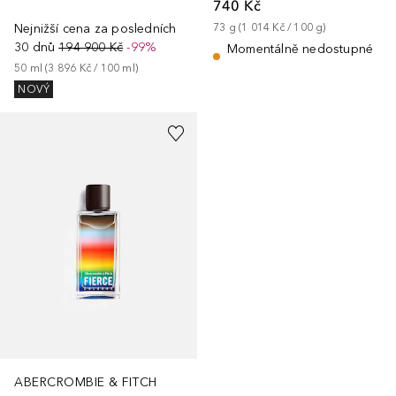
740 Kč
Nejnižší cena za posledních
73
g
 (
1 014 Kč
 / 
100
g
)
30 dnů
194 900 Kč
-99%
Momentálně nedostupné
50
ml
 (
3 896 Kč
 / 
100
ml
)
NOVÝ
ABERCROMBIE & FITCH