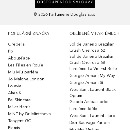
ODSTOUPENÍ OD SMLOUVY
©
2026
Parfumerie Douglas s.r.o.
POPULÁRNÍ ZNAČKY
OBLÍBENÉ V PARFÉMECH
Orebella
Sol de Janeiro Brazilian
Crush Cheirosa 62
Pixi
Sol de Janeiro Brazilian
About-Face
Crush Cheirosa 68
Les Filles en Rouje
Lancôme La Vie Est Belle
Miu Miu parfém
Giorgio Armani My Way
Jo Malone London
Giorgio Armani Sì
Lolavie
Yves Saint Laurent Black
Alma K
Opium
Pai Skincare
Gisada Ambassador
Miller Harris
Lancôme Idôle
MINT by Dr. Mintcheva
Yves Saint Laurent Libre
Tangent GC
Dior Sauvage Parfém
Elemis
Miu Miu Miutine