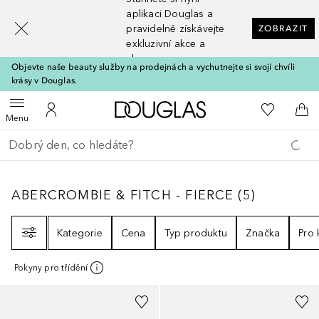
[navigation.slideout.screenreader]
aplikaci Douglas a
pravidelně získávejte
ZOBRAZIT
exkluzivní akce a
slevy
Objevte naše beauty služby na prodejnách a vychutnejte si svojí chvíli
krásy v Douglas.
Domů
K mému se
Otevřít menu
K mému účtu
Do 
Menu
Vraťte se
Proveďte vyhledávání
ABERCROMBIE & FITCH - FIERCE
5
VÝSLEDK
ABERCROMBIE & FITCH - FIERCE
(
5
)
Filtr
Kategorie
Cena
Typ produktu
Značka
Pro
Pokyny pro třídění