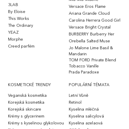
3LAB
Versace Eros Flame
By Eloise
Ariana Grande Cloud
This Works
Carolina Herrera Good Girl
The Ordinary
Versace Bright Crystal
YEAZ
BURBERRY Burberry Her
Morphe
Orebella Salted Muse
Creed parfém
Jo Malone Lime Basil &
Mandarin
TOM FORD Private Blend
Tobacco Vanille
Prada Paradoxe
KOSMETICKÉ TRENDY
POPULÁRNÍ TÉMATA
Veganská kosmetika
Letní Vůně
Korejská kosmetika
Retinol
Korejská skincare
Kyselina mléčná
Krémy s glycerinem
Kyselina salicylová
Krémy s kyselinou glykolovou
Kyselina azelaová