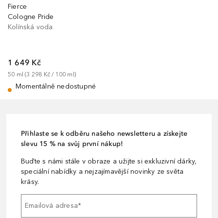
Fierce
Cologne Pride
Kolínská voda
1 649 Kč
50
ml
 (
3 298 Kč
 / 
100
ml
)
Momentálně nedostupné
Přihlaste se k odběru našeho newsletteru a získejte
slevu 15 % na svůj první nákup!
Buďte s námi stále v obraze a užijte si exkluzivní dárky,
speciální nabídky a nejzajímavější novinky ze světa
krásy.
Emailová adresa
*