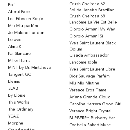
Crush Cheirosa 62
Pixi
Sol de Janeiro Brazilian
About-Face
Crush Cheirosa 68
Les Filles en Rouje
Lancôme La Vie Est Belle
Miu Miu parfém
Giorgio Armani My Way
Jo Malone London
Giorgio Armani Sì
Lolavie
Yves Saint Laurent Black
Alma K
Opium
Pai Skincare
Gisada Ambassador
Miller Harris
Lancôme Idôle
MINT by Dr. Mintcheva
Yves Saint Laurent Libre
Tangent GC
Dior Sauvage Parfém
Elemis
Miu Miu Miutine
3LAB
Versace Eros Flame
By Eloise
Ariana Grande Cloud
This Works
Carolina Herrera Good Girl
The Ordinary
Versace Bright Crystal
YEAZ
BURBERRY Burberry Her
Morphe
Orebella Salted Muse