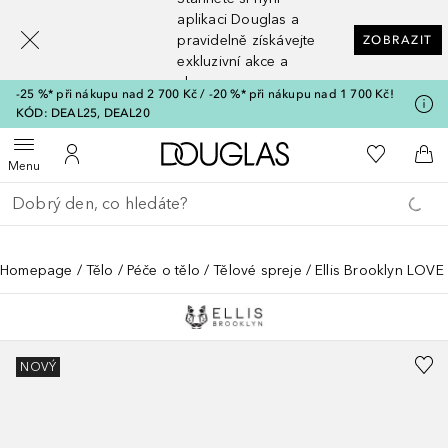
[navigation.slideout.screenreader]
aplikaci Douglas a
pravidelně získávejte
ZOBRAZIT
exkluzivní akce a
slevy
-25 %* při nákupu nad 2 700 Kč / -20 %* při nákupu nad 1 700 Kč!
KÓD: DEAL25, DEAL20
Domů
K mému se
Otevřít menu
K mému účtu
Do 
Menu
Vraťte se
Proveďte vyhledávání
Homepage
Tělo
Péče o tělo
Tělové spreje
Ellis Brooklyn LOV
NOVÝ