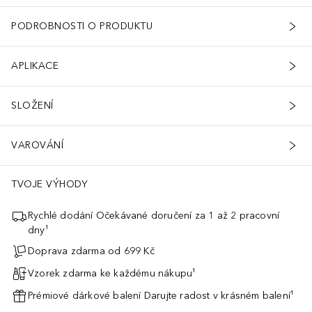
PODROBNOSTI O PRODUKTU
APLIKACE
SLOŽENÍ
VAROVÁNÍ
TVOJE VÝHODY
Rychlé dodání Očekávané doručení za 1 až 2 pracovní
dny¹
Doprava zdarma od 699 Kč
Vzorek zdarma ke každému nákupu¹
Prémiové dárkové balení Darujte radost v krásném balení¹