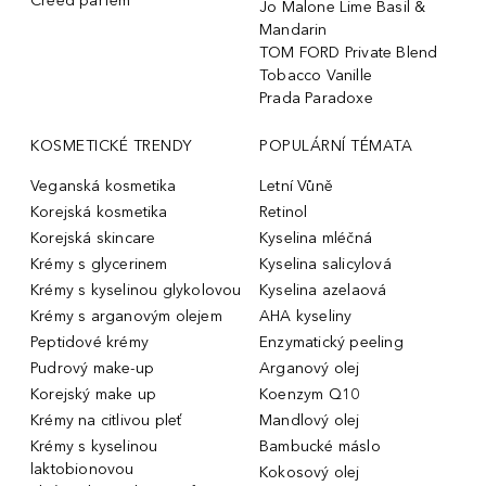
Creed parfém
Jo Malone Lime Basil &
Mandarin
TOM FORD Private Blend
Tobacco Vanille
Prada Paradoxe
KOSMETICKÉ TRENDY
POPULÁRNÍ TÉMATA
Veganská kosmetika
Letní Vůně
Korejská kosmetika
Retinol
Korejská skincare
Kyselina mléčná
Krémy s glycerinem
Kyselina salicylová
Krémy s kyselinou glykolovou
Kyselina azelaová
Krémy s arganovým olejem
AHA kyseliny
Peptidové krémy
Enzymatický peeling
Pudrový make-up
Arganový olej
Korejský make up
Koenzym Q10
Krémy na citlivou pleť
Mandlový olej
Krémy s kyselinou
Bambucké máslo
laktobionovou
Kokosový olej