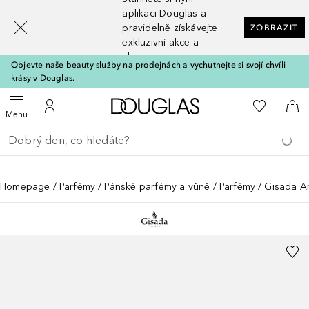
[navigation.slideout.screenreader]
aplikaci Douglas a
pravidelně získávejte
ZOBRAZIT
exkluzivní akce a
slevy
Objevte naše beauty služby na prodejnách a vychutnejte si svojí chvíli
krásy v Douglas.
Domů
K mému se
Otevřít menu
K mému účtu
Do 
Menu
Vraťte se
Proveďte vyhledávání
Homepage
Parfémy
Pánské parfémy a vůně
Parfémy
Gisada A