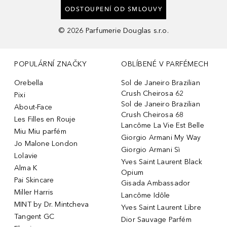
ODSTOUPENÍ OD SMLOUVY
©
2026
Parfumerie Douglas s.r.o.
POPULÁRNÍ ZNAČKY
OBLÍBENÉ V PARFÉMECH
Orebella
Sol de Janeiro Brazilian
Crush Cheirosa 62
Pixi
Sol de Janeiro Brazilian
About-Face
Crush Cheirosa 68
Les Filles en Rouje
Lancôme La Vie Est Belle
Miu Miu parfém
Giorgio Armani My Way
Jo Malone London
Giorgio Armani Sì
Lolavie
Yves Saint Laurent Black
Alma K
Opium
Pai Skincare
Gisada Ambassador
Miller Harris
Lancôme Idôle
MINT by Dr. Mintcheva
Yves Saint Laurent Libre
Tangent GC
Dior Sauvage Parfém