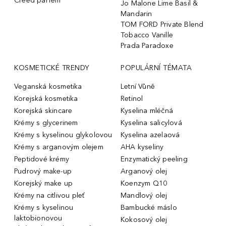
Creed parfém
Jo Malone Lime Basil &
Mandarin
TOM FORD Private Blend
Tobacco Vanille
Prada Paradoxe
KOSMETICKÉ TRENDY
POPULÁRNÍ TÉMATA
Veganská kosmetika
Letní Vůně
Korejská kosmetika
Retinol
Korejská skincare
Kyselina mléčná
Krémy s glycerinem
Kyselina salicylová
Krémy s kyselinou glykolovou
Kyselina azelaová
Krémy s arganovým olejem
AHA kyseliny
Peptidové krémy
Enzymatický peeling
Pudrový make-up
Arganový olej
Korejský make up
Koenzym Q10
Krémy na citlivou pleť
Mandlový olej
Krémy s kyselinou
Bambucké máslo
laktobionovou
Kokosový olej