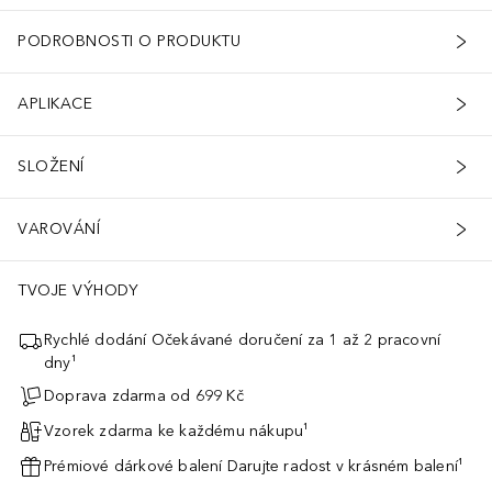
PODROBNOSTI O PRODUKTU
APLIKACE
SLOŽENÍ
VAROVÁNÍ
TVOJE VÝHODY
Rychlé dodání Očekávané doručení za 1 až 2 pracovní
dny¹
Doprava zdarma od 699 Kč
Vzorek zdarma ke každému nákupu¹
Prémiové dárkové balení Darujte radost v krásném balení¹