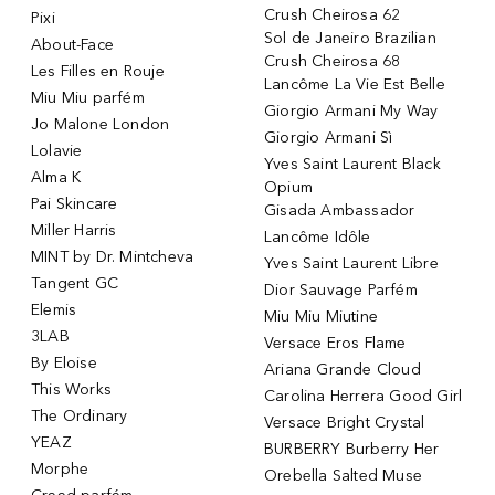
Crush Cheirosa 62
Pixi
Sol de Janeiro Brazilian
About-Face
Crush Cheirosa 68
Les Filles en Rouje
Lancôme La Vie Est Belle
Miu Miu parfém
Giorgio Armani My Way
Jo Malone London
Giorgio Armani Sì
Lolavie
Yves Saint Laurent Black
Alma K
Opium
Pai Skincare
Gisada Ambassador
Miller Harris
Lancôme Idôle
MINT by Dr. Mintcheva
Yves Saint Laurent Libre
Tangent GC
Dior Sauvage Parfém
Elemis
Miu Miu Miutine
3LAB
Versace Eros Flame
By Eloise
Ariana Grande Cloud
This Works
Carolina Herrera Good Girl
The Ordinary
Versace Bright Crystal
YEAZ
BURBERRY Burberry Her
Morphe
Orebella Salted Muse