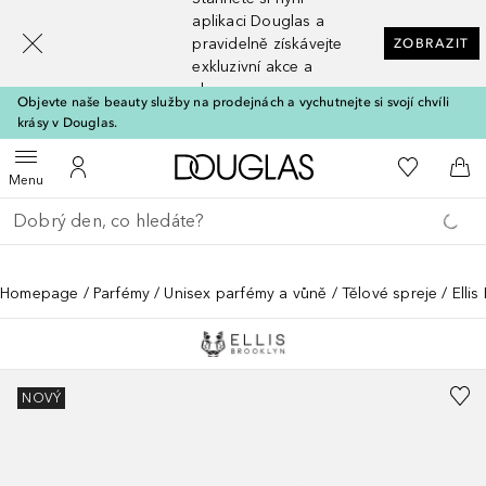
[navigation.slideout.screenreader]
aplikaci Douglas a
pravidelně získávejte
ZOBRAZIT
exkluzivní akce a
slevy
Objevte naše beauty služby na prodejnách a vychutnejte si svojí chvíli
krásy v Douglas.
Domů
K mému se
Otevřít menu
K mému účtu
Do 
Menu
Vraťte se
Proveďte vyhledávání
Homepage
Parfémy
Unisex parfémy a vůně
Tělové spreje
Elli
NOVÝ