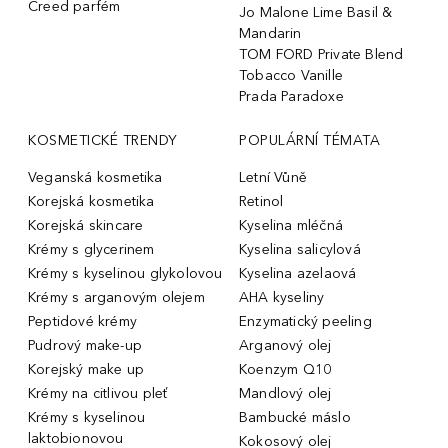
Creed parfém
Jo Malone Lime Basil &
Mandarin
TOM FORD Private Blend
Tobacco Vanille
Prada Paradoxe
KOSMETICKÉ TRENDY
POPULÁRNÍ TÉMATA
Veganská kosmetika
Letní Vůně
Korejská kosmetika
Retinol
Korejská skincare
Kyselina mléčná
Krémy s glycerinem
Kyselina salicylová
Krémy s kyselinou glykolovou
Kyselina azelaová
Krémy s arganovým olejem
AHA kyseliny
Peptidové krémy
Enzymatický peeling
Pudrový make-up
Arganový olej
Korejský make up
Koenzym Q10
Krémy na citlivou pleť
Mandlový olej
Krémy s kyselinou
Bambucké máslo
laktobionovou
Kokosový olej