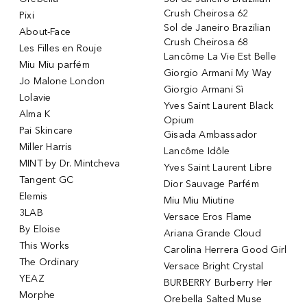
Crush Cheirosa 62
Pixi
Sol de Janeiro Brazilian
About-Face
Crush Cheirosa 68
Les Filles en Rouje
Lancôme La Vie Est Belle
Miu Miu parfém
Giorgio Armani My Way
Jo Malone London
Giorgio Armani Sì
Lolavie
Yves Saint Laurent Black
Alma K
Opium
Pai Skincare
Gisada Ambassador
Miller Harris
Lancôme Idôle
MINT by Dr. Mintcheva
Yves Saint Laurent Libre
Tangent GC
Dior Sauvage Parfém
Elemis
Miu Miu Miutine
3LAB
Versace Eros Flame
By Eloise
Ariana Grande Cloud
This Works
Carolina Herrera Good Girl
The Ordinary
Versace Bright Crystal
YEAZ
BURBERRY Burberry Her
Morphe
Orebella Salted Muse