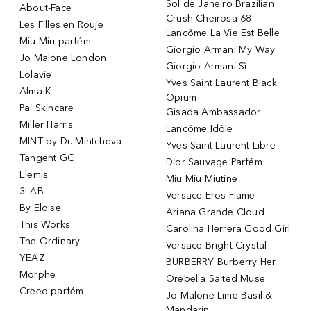
Sol de Janeiro Brazilian
About-Face
Crush Cheirosa 68
Les Filles en Rouje
Lancôme La Vie Est Belle
Miu Miu parfém
Giorgio Armani My Way
Jo Malone London
Giorgio Armani Sì
Lolavie
Yves Saint Laurent Black
Alma K
Opium
Pai Skincare
Gisada Ambassador
Miller Harris
Lancôme Idôle
MINT by Dr. Mintcheva
Yves Saint Laurent Libre
Tangent GC
Dior Sauvage Parfém
Elemis
Miu Miu Miutine
3LAB
Versace Eros Flame
By Eloise
Ariana Grande Cloud
This Works
Carolina Herrera Good Girl
The Ordinary
Versace Bright Crystal
YEAZ
BURBERRY Burberry Her
Morphe
Orebella Salted Muse
Creed parfém
Jo Malone Lime Basil &
Mandarin