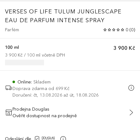
VERSES OF LIFE TULUM JUNGLESCAPE
EAU DE PARFUM INTENSE SPRAY
Parfém
0
(
0
)
100 ml
3 900 Kč
3 900 Kč
 / 
100
ml
včetně DPH
Online
:
Skladem
Doprava zdarma od 699 Kč
Doručení: čt, 13.08.2026 až út, 18.08.2026
Prodejna Douglas
Ověřit dostupnost na prodejně
PŘIDAT DO KOŠÍKU
Odeslání dle