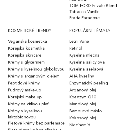
TOM FORD Private Blend
Tobacco Vanille
Prada Paradoxe
KOSMETICKÉ TRENDY
POPULÁRNÍ TÉMATA
Veganská kosmetika
Letní Vůně
Korejská kosmetika
Retinol
Korejská skincare
Kyselina mléčná
Krémy s glycerinem
Kyselina salicylová
Krémy s kyselinou glykolovou
Kyselina azelaová
Krémy s arganovým olejem
AHA kyseliny
Peptidové krémy
Enzymatický peeling
Pudrový make-up
Arganový olej
Korejský make up
Koenzym Q10
Krémy na citlivou pleť
Mandlový olej
Krémy s kyselinou
Bambucké máslo
laktobionovou
Kokosový olej
Pleťové krémy bez parfemace
Niacinamid