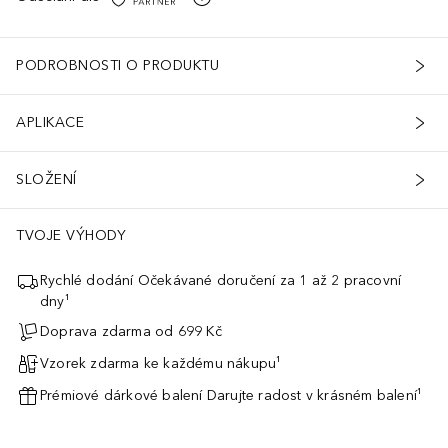
PODROBNOSTI O PRODUKTU
APLIKACE
SLOŽENÍ
TVOJE VÝHODY
Rychlé dodání Očekávané doručení za 1 až 2 pracovní
dny¹
Doprava zdarma od 699 Kč
Vzorek zdarma ke každému nákupu¹
Prémiové dárkové balení Darujte radost v krásném balení¹