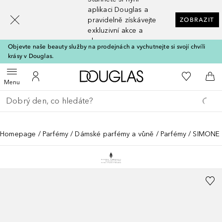
[navigation.slideout.screenreader]
aplikaci Douglas a
pravidelně získávejte
ZOBRAZIT
exkluzivní akce a
slevy
Objevte naše beauty služby na prodejnách a vychutnejte si svojí chvíli
krásy v Douglas.
Domů
K mému se
Otevřít menu
K mému účtu
Do 
Menu
Vraťte se
Proveďte vyhledávání
Homepage
Parfémy
Dámské parfémy a vůně
Parfémy
SIMONE A