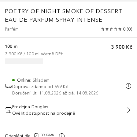
POETRY OF NIGHT SMOKE OF DESSERT
EAU DE PARFUM SPRAY INTENSE
Parfém
0
(
0
)
100 ml
3 900 Kč
3 900 Kč
 / 
100
ml
včetně DPH
Online
:
Skladem
Doprava zdarma od 699 Kč
Doručení: út, 11.08.2026 až pá, 14.08.2026
Prodejna Douglas
Ověřit dostupnost na prodejně
PŘIDAT DO KOŠÍKU
Odeslání dle