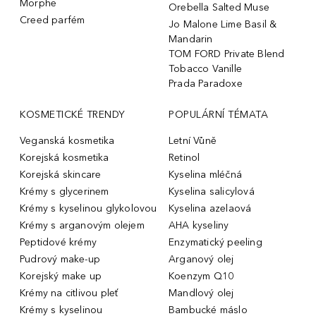
Morphe
Orebella Salted Muse
Creed parfém
Jo Malone Lime Basil &
Mandarin
TOM FORD Private Blend
Tobacco Vanille
Prada Paradoxe
KOSMETICKÉ TRENDY
POPULÁRNÍ TÉMATA
Veganská kosmetika
Letní Vůně
Korejská kosmetika
Retinol
Korejská skincare
Kyselina mléčná
Krémy s glycerinem
Kyselina salicylová
Krémy s kyselinou glykolovou
Kyselina azelaová
Krémy s arganovým olejem
AHA kyseliny
Peptidové krémy
Enzymatický peeling
Pudrový make-up
Arganový olej
Korejský make up
Koenzym Q10
Krémy na citlivou pleť
Mandlový olej
Krémy s kyselinou
Bambucké máslo