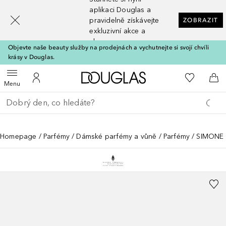
[navigation.slideout.screenreader]
aplikaci Douglas a
pravidelně získávejte
ZOBRAZIT
exkluzivní akce a
slevy
Objevte naše beauty služby na prodejnách a vychutnejte si svojí chvíli
krásy v Douglas.
Domů
K mému se
Otevřít menu
K mému účtu
Do 
Menu
Vraťte se
Proveďte vyhledávání
Homepage
Parfémy
Dámské parfémy a vůně
Parfémy
SIMONE A