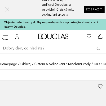
[navigation.slideout.screenreader]
aplikaci Douglas a
pravidelně získávejte
ZOBRAZIT
exkluzivní akce a
slevy
Objevte naše beauty služby na prodejnách a vychutnejte si svojí chvíli
krásy v Douglas.
Domů
K mému se
Otevřít menu
K mému účtu
Do 
Menu
Vraťte se
Proveďte vyhledávání
Homepage
Obličej
Čištění a odličování
Micelární vody
DIOR Di