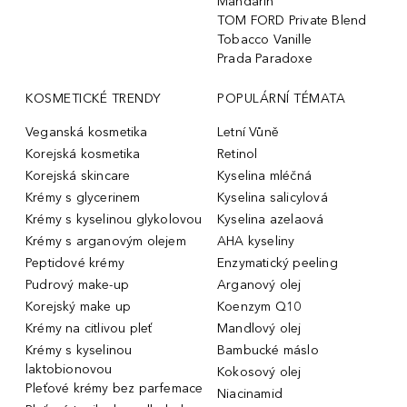
Mandarin
TOM FORD Private Blend
Tobacco Vanille
Prada Paradoxe
KOSMETICKÉ TRENDY
POPULÁRNÍ TÉMATA
Veganská kosmetika
Letní Vůně
Korejská kosmetika
Retinol
Korejská skincare
Kyselina mléčná
Krémy s glycerinem
Kyselina salicylová
Krémy s kyselinou glykolovou
Kyselina azelaová
Krémy s arganovým olejem
AHA kyseliny
Peptidové krémy
Enzymatický peeling
Pudrový make-up
Arganový olej
Korejský make up
Koenzym Q10
Krémy na citlivou pleť
Mandlový olej
Krémy s kyselinou
Bambucké máslo
laktobionovou
Kokosový olej
Pleťové krémy bez parfemace
Niacinamid