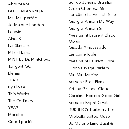
Sol de Janeiro Brazilian
About-Face
Crush Cheirosa 68
Les Filles en Rouje
Lancôme La Vie Est Belle
Miu Miu parfém
Giorgio Armani My Way
Jo Malone London
Giorgio Armani Sì
Lolavie
Yves Saint Laurent Black
Alma K
Opium
Pai Skincare
Gisada Ambassador
Miller Harris
Lancôme Idôle
MINT by Dr. Mintcheva
Yves Saint Laurent Libre
Tangent GC
Dior Sauvage Parfém
Elemis
Miu Miu Miutine
3LAB
Versace Eros Flame
By Eloise
Ariana Grande Cloud
This Works
Carolina Herrera Good Girl
The Ordinary
Versace Bright Crystal
YEAZ
BURBERRY Burberry Her
Morphe
Orebella Salted Muse
Creed parfém
Jo Malone Lime Basil &