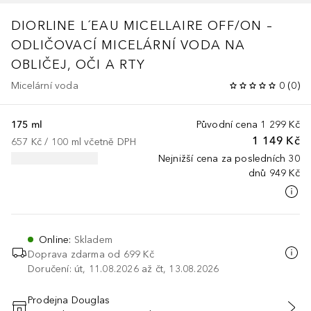
DIORLINE
L´EAU MICELLAIRE OFF/ON –
ODLIČOVACÍ MICELÁRNÍ VODA NA
OBLIČEJ, OČI A RTY
Micelární voda
0
(
0
)
175 ml
Původní cena
1 299 Kč
1 149 Kč
657 Kč
 / 
100
ml
včetně DPH
Nejnižší cena za posledních 30
dnů
949 Kč
Online
:
Skladem
Doprava zdarma od 699 Kč
Doručení: út, 11.08.2026 až čt, 13.08.2026
Prodejna Douglas