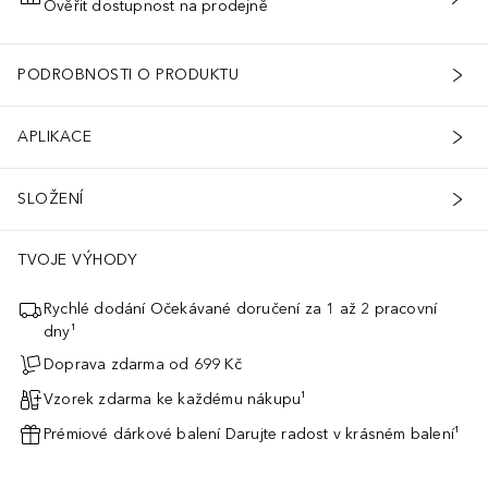
Ověřit dostupnost na prodejně
PŘIDAT DO KOŠÍKU
PODROBNOSTI O PRODUKTU
APLIKACE
SLOŽENÍ
TVOJE VÝHODY
Rychlé dodání Očekávané doručení za 1 až 2 pracovní
dny¹
Doprava zdarma od 699 Kč
Vzorek zdarma ke každému nákupu¹
Prémiové dárkové balení Darujte radost v krásném balení¹