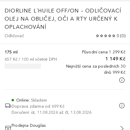
DIORLINE
L´HUILE OFF/ON – ODLIČOVACÍ
OLEJ NA OBLIČEJ, OČI A RTY URČENÝ K
OPLACHOVÁNÍ
Odličovač
0
(
0
)
175 ml
Původní cena
1 299 Kč
1 149 Kč
657 Kč
 / 
100
ml
včetně DPH
Nejnižší cena za posledních 30
dnů
999 Kč
Online
:
Skladem
Doprava zdarma od 699 Kč
Doručení: út, 11.08.2026 až čt, 13.08.2026
Prodejna Douglas