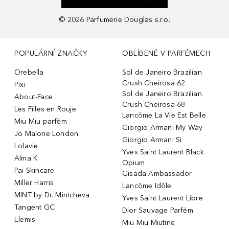
©
2026
Parfumerie Douglas s.r.o.
POPULÁRNÍ ZNAČKY
OBLÍBENÉ V PARFÉMECH
Orebella
Sol de Janeiro Brazilian
Crush Cheirosa 62
Pixi
Sol de Janeiro Brazilian
About-Face
Crush Cheirosa 68
Les Filles en Rouje
Lancôme La Vie Est Belle
Miu Miu parfém
Giorgio Armani My Way
Jo Malone London
Giorgio Armani Sì
Lolavie
Yves Saint Laurent Black
Alma K
Opium
Pai Skincare
Gisada Ambassador
Miller Harris
Lancôme Idôle
MINT by Dr. Mintcheva
Yves Saint Laurent Libre
Tangent GC
Dior Sauvage Parfém
Elemis
Miu Miu Miutine