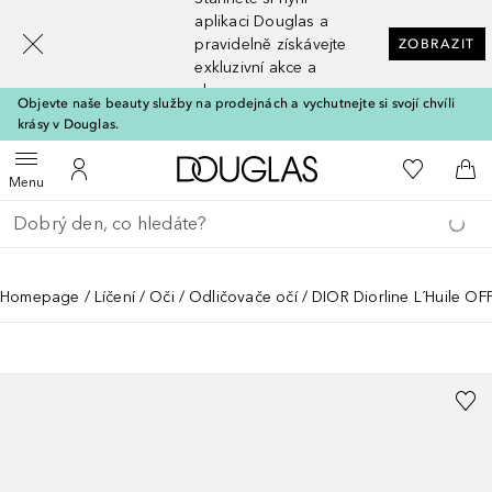
[navigation.slideout.screenreader]
aplikaci Douglas a
pravidelně získávejte
ZOBRAZIT
exkluzivní akce a
slevy
Objevte naše beauty služby na prodejnách a vychutnejte si svojí chvíli
krásy v Douglas.
Domů
K mému se
Otevřít menu
K mému účtu
Do 
Menu
Vraťte se
Proveďte vyhledávání
Homepage
Líčení
Oči
Odličovače očí
DIOR Diorline L´Huile OFF