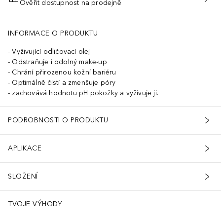
Ověřit dostupnost na prodejně
PŘIDAT DO KOŠÍKU
INFORMACE O PRODUKTU
Vyživující odličovací olej
Odstraňuje i odolný make-up
Chrání přirozenou kožní bariéru
Optimálně čistí a zmenšuje póry
zachovává hodnotu pH pokožky a vyživuje ji.
PODROBNOSTI O PRODUKTU
APLIKACE
SLOŽENÍ
TVOJE VÝHODY