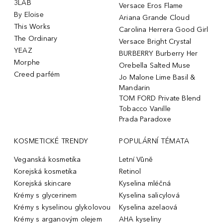
3LAB
Versace Eros Flame
By Eloise
Ariana Grande Cloud
This Works
Carolina Herrera Good Girl
The Ordinary
Versace Bright Crystal
YEAZ
BURBERRY Burberry Her
Morphe
Orebella Salted Muse
Creed parfém
Jo Malone Lime Basil &
Mandarin
TOM FORD Private Blend
Tobacco Vanille
Prada Paradoxe
KOSMETICKÉ TRENDY
POPULÁRNÍ TÉMATA
Veganská kosmetika
Letní Vůně
Korejská kosmetika
Retinol
Korejská skincare
Kyselina mléčná
Krémy s glycerinem
Kyselina salicylová
Krémy s kyselinou glykolovou
Kyselina azelaová
Krémy s arganovým olejem
AHA kyseliny