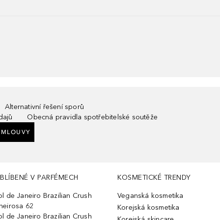
Alternativní řešení sporů
dajů
Obecná pravidla spotřebitelské soutěže
SMLOUVY
BLÍBENÉ V PARFÉMECH
KOSMETICKÉ TRENDY
ol de Janeiro Brazilian Crush
Veganská kosmetika
heirosa 62
Korejská kosmetika
ol de Janeiro Brazilian Crush
Korejská skincare