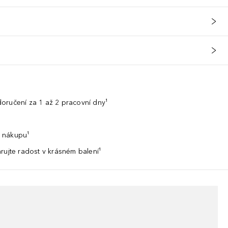
oručení za 1 až 2 pracovní dny¹
 nákupu¹
rujte radost v krásném balení¹