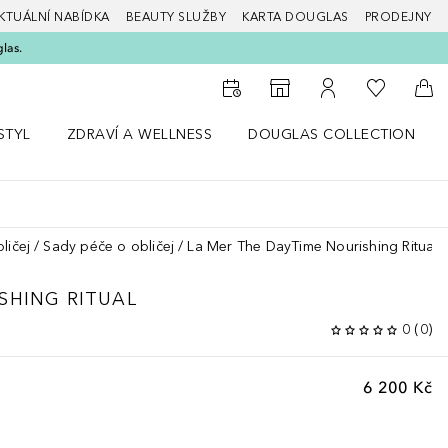
KTUÁLNÍ NABÍDKA
BEAUTY SLUŽBY
KARTA DOUGLAS
PRODEJNY
glas.
K mému se
K vyhledávači prodejen
K mému účtu
Do 
STYL
ZDRAVÍ A WELLNESS
DOUGLAS COLLECTION
bídku Životní styl
Otevřít nabídku Zdraví a wellness
Otevřít nabídku Douglas Colle
ličej
Sady péče o obličej
La Mer The DayTime Nourishing Ritual
SHING RITUAL
0
(
0
)
6 200 Kč