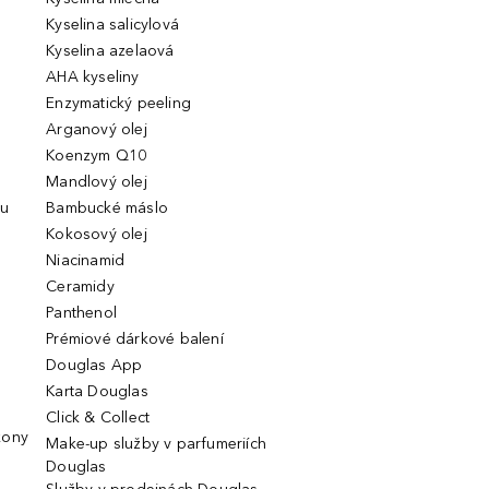
Kyselina salicylová
Kyselina azelaová
AHA kyseliny
Enzymatický peeling
Arganový olej
Koenzym Q10
Mandlový olej
ou
Bambucké máslo
Kokosový olej
Niacinamid
Ceramidy
Panthenol
Prémiové dárkové balení
Douglas App
Karta Douglas
Click & Collect
kony
Make-up služby v parfumeriích
Douglas