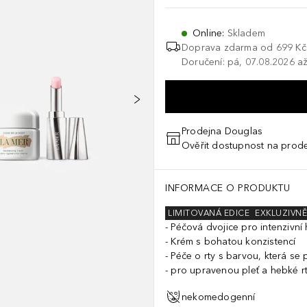
Online
:
Skladem
Doprava zdarma od 699 Kč
Doručení: pá, 07.08.2026 až
Prodejna Douglas
Ověřit dostupnost na prod
INFORMACE O PRODUKTU
LIMITOVANÁ EDICE
EXKLUZIVNĚ
Péčová dvojice pro intenzivní 
Krém s bohatou konzistencí
Péče o rty s barvou, která se 
pro upravenou pleť a hebké r
nekomedogenní