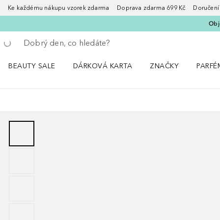
Ke každému nákupu vzorek zdarma Doprava zdarma 699 Kč Doručení za
Obje
Vraťte se
Proveďte vyhledávání
BEAUTY SALE
DÁRKOVÁ KARTA
ZNAČKY
PARFÉ
Otevřít nabídku BEAUTY SALE
Otevřít nabídku ZNA
Otevřít