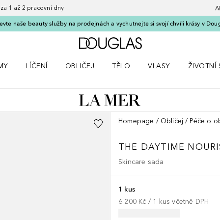
 1 až 2 pracovní dny
A
vte naše beauty služby na prodejnách a vychutnejte si svojí chvíli krásy v Dou
Domů
MY
LÍČENÍ
OBLIČEJ
TĚLO
VLASY
ŽIVOTNÍ 
ČKY
 nabídku Parfémy
Otevřít nabídku Líčení
Otevřít nabídku Obličej
Otevřít nabídku Tělo
Otevřít nabídku Vlasy
Otevřít na
Homepage
Obličej
Péče o ob
THE DAYTIME NOURI
Skincare sada
1 kus
6 200 Kč
 / 
1
kus
včetně DPH