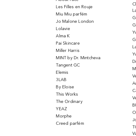
C
Les Filles en Rouje
L
Miu Miu parfém
G
Jo Malone London
G
Lolavie
Y
Alma K
G
Pai Skincare
L
Miller Harris
Y
MINT by Dr. Mintcheva
D
Tangent GC
M
Elemis
V
3LAB
A
By Eloise
C
This Works
V
The Ordinary
B
YEAZ
O
Morphe
J
Creed parfém
T
Va