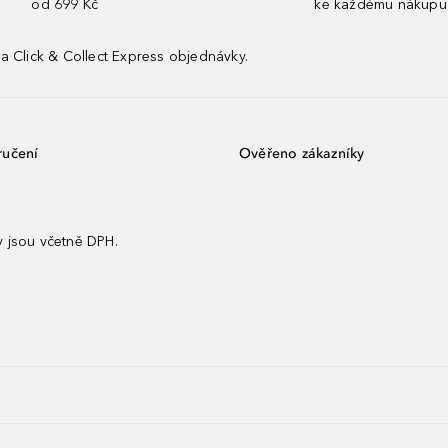
od 699 Kč
ke každému nákupu
a Click & Collect Express objednávky.
ručení
Ověřeno zákazníky
 jsou včetně DPH.