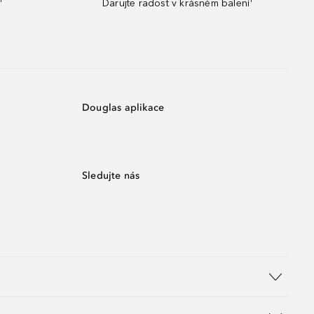
¹
Darujte radost v krásném balení¹
Douglas aplikace
Sledujte nás