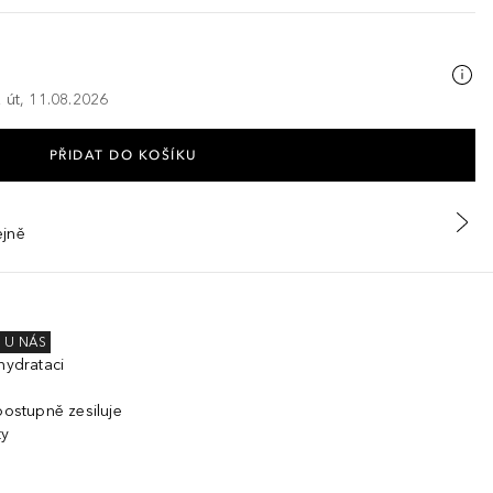
 út, 11.08.2026
PŘIDAT DO KOŠÍKU
ejně
 U NÁS
hydrataci
postupně zesiluje
ty