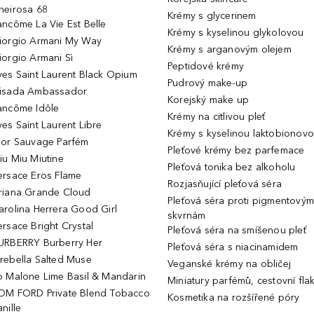
heirosa 68
Krémy s glycerinem
ancôme La Vie Est Belle
Krémy s kyselinou glykolovou
iorgio Armani My Way
Krémy s arganovým olejem
iorgio Armani Sì
Peptidové krémy
ves Saint Laurent Black Opium
Pudrový make-up
isada Ambassador
Korejský make up
ancôme Idôle
Krémy na citlivou pleť
ves Saint Laurent Libre
Krémy s kyselinou laktobionov
ior Sauvage Parfém
Pleťové krémy bez parfemace
iu Miu Miutine
Pleťová tonika bez alkoholu
ersace Eros Flame
Rozjasňující pleťová séra
riana Grande Cloud
Pleťová séra proti pigmentovým
arolina Herrera Good Girl
skvrnám
ersace Bright Crystal
Pleťová séra na smíšenou pleť
URBERRY Burberry Her
Pleťová séra s niacinamidem
rebella Salted Muse
Veganské krémy na obličej
o Malone Lime Basil & Mandarin
Miniatury parfémů, cestovní fla
OM FORD Private Blend Tobacco
Kosmetika na rozšířené póry
nille