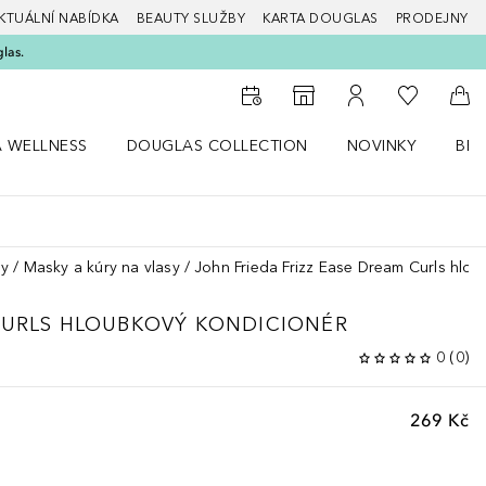
KTUÁLNÍ NABÍDKA
BEAUTY SLUŽBY
KARTA DOUGLAS
PRODEJNY
glas.
K mému se
K vyhledávači prodejen
K mému účtu
Do 
A WELLNESS
DOUGLAS COLLECTION
NOVINKY
BEA
abídku Zdraví a wellness
Otevřít nabídku Douglas Collection
Otevřít nabídku N
Ote
sy
Masky a kúry na vlasy
John Frieda Frizz Ease Dream Curls hlo
URLS HLOUBKOVÝ KONDICIONÉR
0
(
0
)
269 Kč