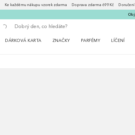
Ke každému nákupu vzorek zdarma Doprava zdarma 699 Kč Doručení za
Obje
Vraťte se
Proveďte vyhledávání
DÁRKOVÁ KARTA
ZNAČKY
PARFÉMY
LÍČENÍ
Otevřít nabídku ZNAČKY
Otevřít nabídku Parfémy
Otevřít nabí