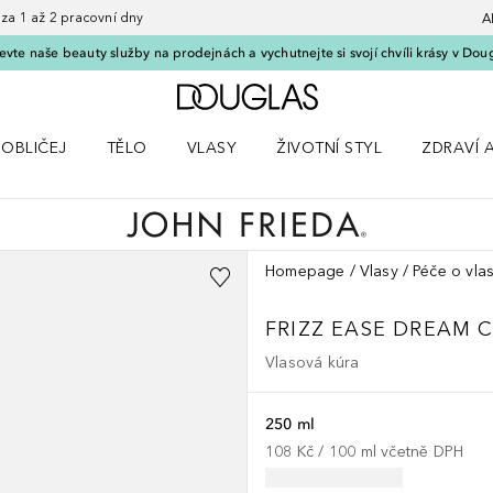
 1 až 2 pracovní dny
A
vte naše beauty služby na prodejnách a vychutnejte si svojí chvíli krásy v Dou
Domů
OBLIČEJ
TĚLO
VLASY
ŽIVOTNÍ STYL
ZDRAVÍ 
dku Líčení
Otevřít nabídku Obličej
Otevřít nabídku Tělo
Otevřít nabídku Vlasy
Otevřít nabídku Životní styl
Otevřít n
Homepage
Vlasy
Péče o vla
FRIZZ EASE
DREAM C
Vlasová kúra
250 ml
108 Kč
 / 
100
ml
včetně DPH