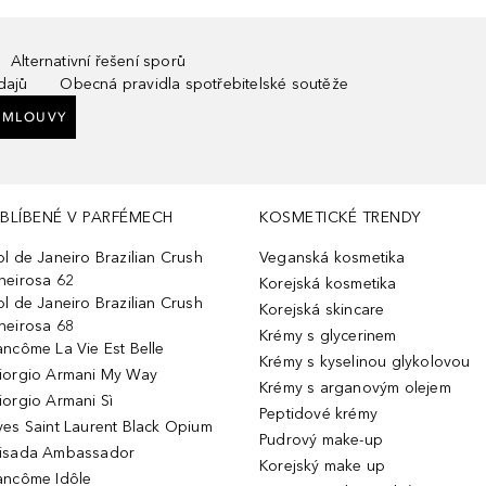
Alternativní řešení sporů
dajů
Obecná pravidla spotřebitelské soutěže
SMLOUVY
BLÍBENÉ V PARFÉMECH
KOSMETICKÉ TRENDY
ol de Janeiro Brazilian Crush
Veganská kosmetika
heirosa 62
Korejská kosmetika
ol de Janeiro Brazilian Crush
Korejská skincare
heirosa 68
Krémy s glycerinem
ancôme La Vie Est Belle
Krémy s kyselinou glykolovou
iorgio Armani My Way
Krémy s arganovým olejem
iorgio Armani Sì
Peptidové krémy
ves Saint Laurent Black Opium
Pudrový make-up
isada Ambassador
Korejský make up
ancôme Idôle