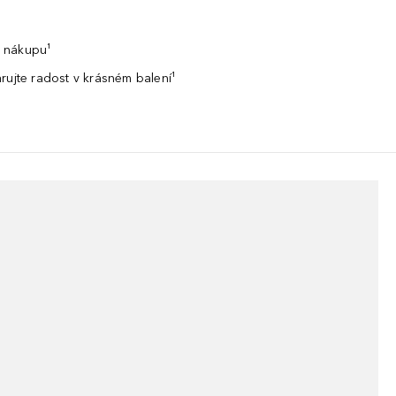
 nákupu¹
rujte radost v krásném balení¹