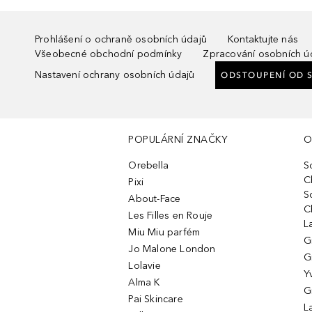
Prohlášení o ochraně osobních údajů
Kontaktujte nás
Všeobecné obchodní podmínky
Zpracování osobních ú
Nastavení ochrany osobních údajů
ODSTOUPENÍ OD 
POPULÁRNÍ ZNAČKY
O
Orebella
S
C
Pixi
S
About-Face
C
Les Filles en Rouje
L
Miu Miu parfém
G
Jo Malone London
G
Lolavie
Y
Alma K
G
Pai Skincare
L