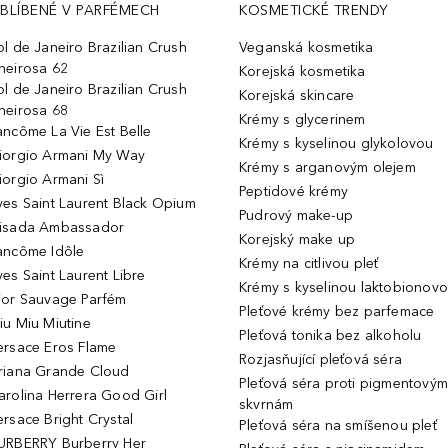
BLÍBENÉ V PARFÉMECH
KOSMETICKÉ TRENDY
ol de Janeiro Brazilian Crush
Veganská kosmetika
heirosa 62
Korejská kosmetika
ol de Janeiro Brazilian Crush
Korejská skincare
heirosa 68
Krémy s glycerinem
ancôme La Vie Est Belle
Krémy s kyselinou glykolovou
iorgio Armani My Way
Krémy s arganovým olejem
iorgio Armani Sì
Peptidové krémy
ves Saint Laurent Black Opium
Pudrový make-up
isada Ambassador
Korejský make up
ancôme Idôle
Krémy na citlivou pleť
ves Saint Laurent Libre
Krémy s kyselinou laktobionov
ior Sauvage Parfém
Pleťové krémy bez parfemace
iu Miu Miutine
Pleťová tonika bez alkoholu
ersace Eros Flame
Rozjasňující pleťová séra
riana Grande Cloud
Pleťová séra proti pigmentovým
arolina Herrera Good Girl
skvrnám
ersace Bright Crystal
Pleťová séra na smíšenou pleť
URBERRY Burberry Her