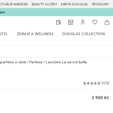
KTUÁLNÍ NABÍDKA
BEAUTY SLUŽBY
KARTA DOUGLAS
PRODEJNY
glas.
K mému se
K vyhledávači prodejen
K mému účtu
Do 
STYL
ZDRAVÍ A WELLNESS
DOUGLAS COLLECTION
bídku Životní styl
Otevřít nabídku Zdraví a wellness
Otevřít nabídku Douglas Colle
parfémy a vůně
Parfémy
Lancôme La vie est belle
0
(
0
)
3 900 Kč