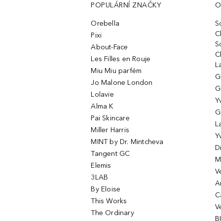
POPULÁRNÍ ZNAČKY
O
Orebella
S
C
Pixi
S
About-Face
C
Les Filles en Rouje
L
Miu Miu parfém
G
Jo Malone London
G
Lolavie
Y
Alma K
G
Pai Skincare
L
Miller Harris
Y
MINT by Dr. Mintcheva
D
Tangent GC
M
Elemis
V
3LAB
A
By Eloise
C
This Works
V
The Ordinary
B