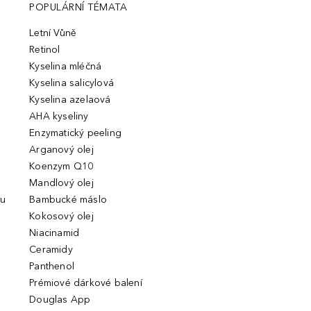
POPULÁRNÍ TÉMATA
Letní Vůně
Retinol
Kyselina mléčná
Kyselina salicylová
Kyselina azelaová
AHA kyseliny
Enzymatický peeling
Arganový olej
Koenzym Q10
Mandlový olej
ou
Bambucké máslo
Kokosový olej
Niacinamid
Ceramidy
Panthenol
Prémiové dárkové balení
Douglas App