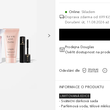
Online
:
Skladem
Doprava zdarma od 699 Kč
Doručení: út, 11.08.2026 až
Prodejna Douglas
Ověřit dostupnost na prod
Odeslání dle
INFORMACE O PRODUKTU
LIMITOVANÁ EDICE
Sváteční dárková sada
Parfémová voda, tělové mléko