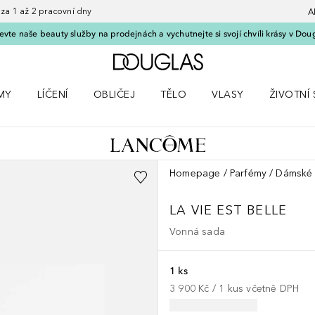
 1 až 2 pracovní dny
A
vte naše beauty služby na prodejnách a vychutnejte si svojí chvíli krásy v Dou
Domů
MY
LÍČENÍ
OBLIČEJ
TĚLO
VLASY
ŽIVOTNÍ 
ČKY
 nabídku Parfémy
Otevřít nabídku Líčení
Otevřít nabídku Obličej
Otevřít nabídku Tělo
Otevřít nabídku Vlasy
Otevřít na
Homepage
Parfémy
Dámské 
LA VIE EST BELLE
Vonná sada
1 ks
3 900 Kč
 / 
1
kus
včetně DPH