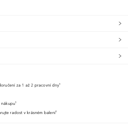
oručení za 1 až 2 pracovní dny¹
 nákupu¹
rujte radost v krásném balení¹