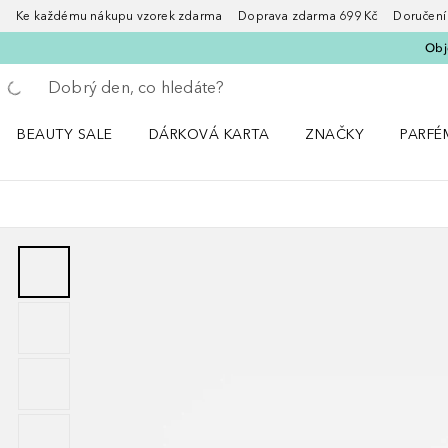
Ke každému nákupu vzorek zdarma Doprava zdarma 699 Kč Doručení za
Obje
Vraťte se
Proveďte vyhledávání
BEAUTY SALE
DÁRKOVÁ KARTA
ZNAČKY
PARFÉ
Otevřít nabídku BEAUTY SALE
Otevřít nabídku ZNA
Otevřít