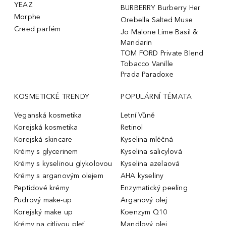
YEAZ
BURBERRY Burberry Her
Morphe
Orebella Salted Muse
Creed parfém
Jo Malone Lime Basil &
Mandarin
TOM FORD Private Blend
Tobacco Vanille
Prada Paradoxe
KOSMETICKÉ TRENDY
POPULÁRNÍ TÉMATA
Veganská kosmetika
Letní Vůně
Korejská kosmetika
Retinol
Korejská skincare
Kyselina mléčná
Krémy s glycerinem
Kyselina salicylová
Krémy s kyselinou glykolovou
Kyselina azelaová
Krémy s arganovým olejem
AHA kyseliny
Peptidové krémy
Enzymatický peeling
Pudrový make-up
Arganový olej
Korejský make up
Koenzym Q10
Krémy na citlivou pleť
Mandlový olej