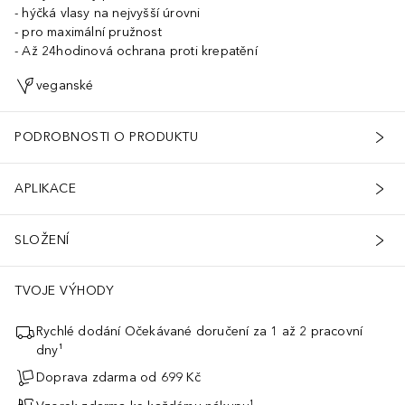
hýčká vlasy na nejvyšší úrovni
pro maximální pružnost
Až 24hodinová ochrana proti krepatění
veganské
PODROBNOSTI O PRODUKTU
APLIKACE
SLOŽENÍ
TVOJE VÝHODY
Rychlé dodání Očekávané doručení za 1 až 2 pracovní
dny¹
Doprava zdarma od 699 Kč