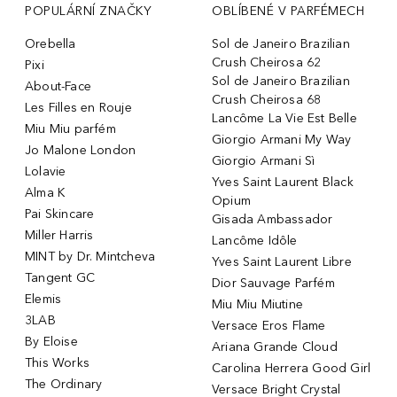
POPULÁRNÍ ZNAČKY
OBLÍBENÉ V PARFÉMECH
Orebella
Sol de Janeiro Brazilian
Crush Cheirosa 62
Pixi
Sol de Janeiro Brazilian
About-Face
Crush Cheirosa 68
Les Filles en Rouje
Lancôme La Vie Est Belle
Miu Miu parfém
Giorgio Armani My Way
Jo Malone London
Giorgio Armani Sì
Lolavie
Yves Saint Laurent Black
Alma K
Opium
Pai Skincare
Gisada Ambassador
Miller Harris
Lancôme Idôle
MINT by Dr. Mintcheva
Yves Saint Laurent Libre
Tangent GC
Dior Sauvage Parfém
Elemis
Miu Miu Miutine
3LAB
Versace Eros Flame
By Eloise
Ariana Grande Cloud
This Works
Carolina Herrera Good Girl
The Ordinary
Versace Bright Crystal