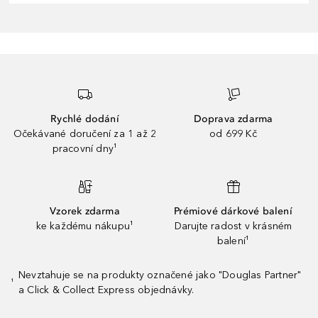
Rychlé dodání
Doprava zdarma
Očekávané doručení za 1 až 2
od 699 Kč
pracovní dny¹
Vzorek zdarma
Prémiové dárkové balení
ke každému nákupu¹
Darujte radost v krásném
balení¹
Nevztahuje se na produkty označené jako "Douglas Partner"
¹
a Click & Collect Express objednávky.