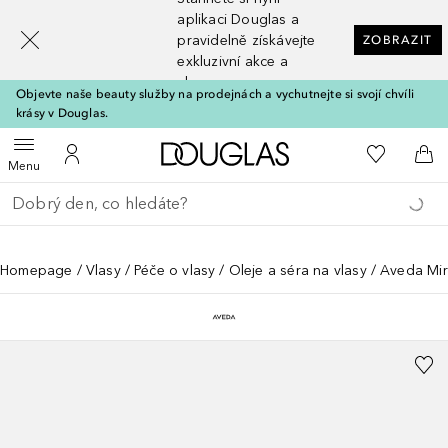
[navigation.slideout.screenreader]
aplikaci Douglas a
pravidelně získávejte
ZOBRAZIT
exkluzivní akce a
slevy
Objevte naše beauty služby na prodejnách a vychutnejte si svojí chvíli
krásy v Douglas.
Domů
K mému se
Otevřít menu
K mému účtu
Do 
Menu
Vraťte se
Proveďte vyhledávání
Homepage
Vlasy
Péče o vlasy
Oleje a séra na vlasy
Aveda Mir