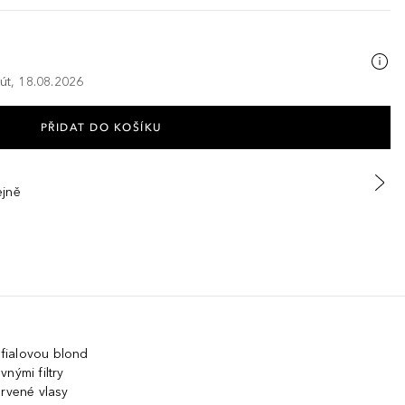
 út, 18.08.2026
PŘIDAT DO KOŠÍKU
ejně
fialovou blond
nými filtry
arvené vlasy