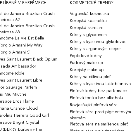
BLÍBENÉ V PARFÉMECH
KOSMETICKÉ TRENDY
ol de Janeiro Brazilian Crush
Veganská kosmetika
heirosa 62
Korejská kosmetika
ol de Janeiro Brazilian Crush
Korejská skincare
heirosa 68
Krémy s glycerinem
ancôme La Vie Est Belle
Krémy s kyselinou glykolovou
iorgio Armani My Way
Krémy s arganovým olejem
iorgio Armani Sì
Peptidové krémy
ves Saint Laurent Black Opium
Pudrový make-up
isada Ambassador
Korejský make up
ancôme Idôle
Krémy na citlivou pleť
ves Saint Laurent Libre
Krémy s kyselinou laktobionov
ior Sauvage Parfém
Pleťové krémy bez parfemace
iu Miu Miutine
Pleťová tonika bez alkoholu
ersace Eros Flame
Rozjasňující pleťová séra
riana Grande Cloud
Pleťová séra proti pigmentovým
arolina Herrera Good Girl
skvrnám
ersace Bright Crystal
Pleťová séra na smíšenou pleť
URBERRY Burberry Her