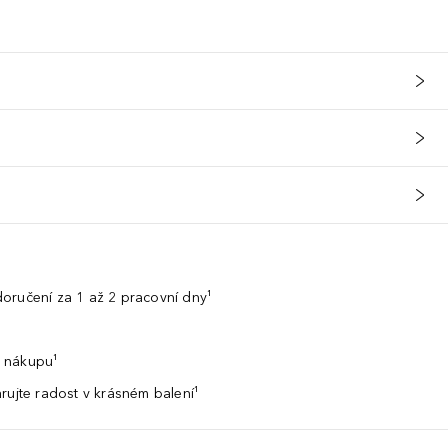
oručení za 1 až 2 pracovní dny¹
 nákupu¹
rujte radost v krásném balení¹