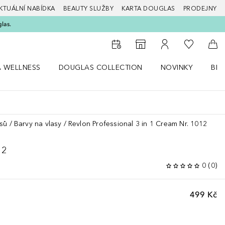
KTUÁLNÍ NABÍDKA
BEAUTY SLUŽBY
KARTA DOUGLAS
PRODEJNY
glas.
K mému se
K vyhledávači prodejen
K mému účtu
Do 
A WELLNESS
DOUGLAS COLLECTION
NOVINKY
BEA
abídku Zdraví a wellness
Otevřít nabídku Douglas Collection
Otevřít nabídku N
Ote
asů
Barvy na vlasy
Revlon Professional 3 in 1 Cream Nr. 1012
12
0
(
0
)
499 Kč