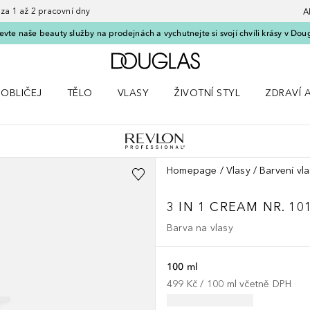
 1 až 2 pracovní dny
A
vte naše beauty služby na prodejnách a vychutnejte si svojí chvíli krásy v Dou
Domů
OBLIČEJ
TĚLO
VLASY
ŽIVOTNÍ STYL
ZDRAVÍ 
dku Líčení
Otevřít nabídku Obličej
Otevřít nabídku Tělo
Otevřít nabídku Vlasy
Otevřít nabídku Životní styl
Otevřít n
Homepage
Vlasy
Barvení vl
3 IN 1 CREAM NR. 10
Barva na vlasy
100 ml
499 Kč
 / 
100
ml
včetně DPH