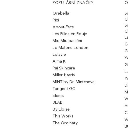
POPULÁRNÍ ZNAČKY
O
Orebella
S
C
Pixi
S
About-Face
C
Les Filles en Rouje
L
Miu Miu parfém
G
Jo Malone London
G
Lolavie
Y
Alma K
G
Pai Skincare
L
Miller Harris
Y
MINT by Dr. Mintcheva
D
Tangent GC
M
Elemis
V
3LAB
A
By Eloise
C
This Works
V
The Ordinary
B