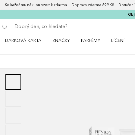
Ke každému nákupu vzorek zdarma Doprava zdarma 699 Kč Doručení za
Obje
Vraťte se
Proveďte vyhledávání
DÁRKOVÁ KARTA
ZNAČKY
PARFÉMY
LÍČENÍ
Otevřít nabídku ZNAČKY
Otevřít nabídku Parfémy
Otevřít nabí