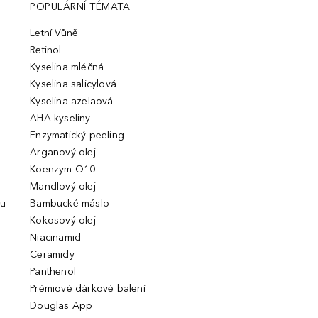
POPULÁRNÍ TÉMATA
Letní Vůně
Retinol
Kyselina mléčná
Kyselina salicylová
Kyselina azelaová
AHA kyseliny
Enzymatický peeling
Arganový olej
Koenzym Q10
Mandlový olej
ou
Bambucké máslo
Kokosový olej
Niacinamid
Ceramidy
Panthenol
Prémiové dárkové balení
Douglas App