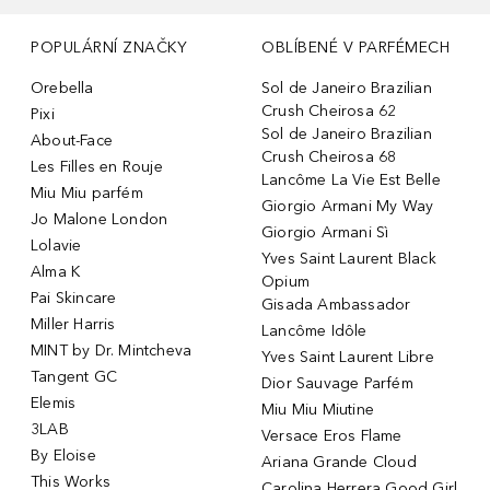
POPULÁRNÍ ZNAČKY
OBLÍBENÉ V PARFÉMECH
Orebella
Sol de Janeiro Brazilian
Crush Cheirosa 62
Pixi
Sol de Janeiro Brazilian
About-Face
Crush Cheirosa 68
Les Filles en Rouje
Lancôme La Vie Est Belle
Miu Miu parfém
Giorgio Armani My Way
Jo Malone London
Giorgio Armani Sì
Lolavie
Yves Saint Laurent Black
Alma K
Opium
Pai Skincare
Gisada Ambassador
Miller Harris
Lancôme Idôle
MINT by Dr. Mintcheva
Yves Saint Laurent Libre
Tangent GC
Dior Sauvage Parfém
Elemis
Miu Miu Miutine
3LAB
Versace Eros Flame
By Eloise
Ariana Grande Cloud
This Works
Carolina Herrera Good Girl