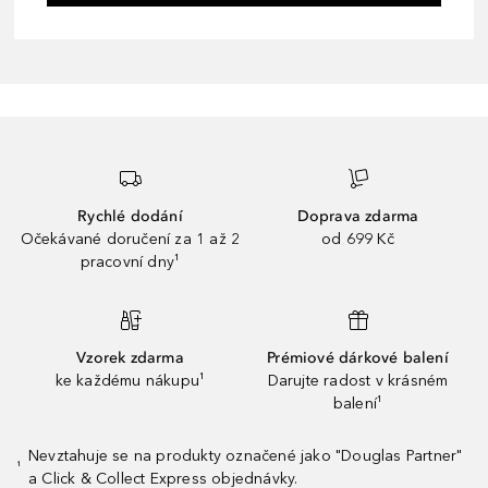
Rychlé dodání
Doprava zdarma
Očekávané doručení za 1 až 2
od 699 Kč
pracovní dny¹
Vzorek zdarma
Prémiové dárkové balení
ke každému nákupu¹
Darujte radost v krásném
balení¹
Nevztahuje se na produkty označené jako "Douglas Partner"
¹
a Click & Collect Express objednávky.