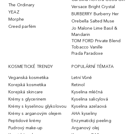
The Ordinary
Versace Bright Crystal
YEAZ
BURBERRY Burberry Her
Morphe
Orebella Salted Muse
Creed parfém
Jo Malone Lime Basil &
Mandarin
TOM FORD Private Blend
Tobacco Vanille
Prada Paradoxe
KOSMETICKÉ TRENDY
POPULÁRNÍ TÉMATA
Veganská kosmetika
Letní Vůně
Korejská kosmetika
Retinol
Korejská skincare
Kyselina mléčná
Krémy s glycerinem
Kyselina salicylová
Krémy s kyselinou glykolovou
Kyselina azelaová
Krémy s arganovým olejem
AHA kyseliny
Peptidové krémy
Enzymatický peeling
Pudrový make-up
Arganový olej