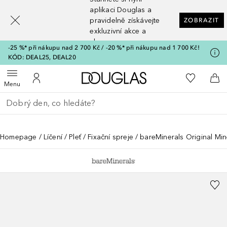
[navigation.slideout.screenreader]
aplikaci Douglas a
pravidelně získávejte
ZOBRAZIT
exkluzivní akce a
slevy
-25 %* při nákupu nad 2 700 Kč / -20 %* při nákupu nad 1 700 Kč!
KÓD: DEAL25, DEAL20
Domů
K mému se
Otevřít menu
K mému účtu
Do 
Menu
Vraťte se
Proveďte vyhledávání
Homepage
Líčení
Pleť
Fixační spreje
bareMinerals Original Mine