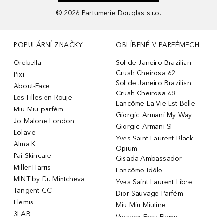
©
2026
Parfumerie Douglas s.r.o.
POPULÁRNÍ ZNAČKY
OBLÍBENÉ V PARFÉMECH
Orebella
Sol de Janeiro Brazilian
Crush Cheirosa 62
Pixi
Sol de Janeiro Brazilian
About-Face
Crush Cheirosa 68
Les Filles en Rouje
Lancôme La Vie Est Belle
Miu Miu parfém
Giorgio Armani My Way
Jo Malone London
Giorgio Armani Sì
Lolavie
Yves Saint Laurent Black
Alma K
Opium
Pai Skincare
Gisada Ambassador
Miller Harris
Lancôme Idôle
MINT by Dr. Mintcheva
Yves Saint Laurent Libre
Tangent GC
Dior Sauvage Parfém
Elemis
Miu Miu Miutine
3LAB
Versace Eros Flame