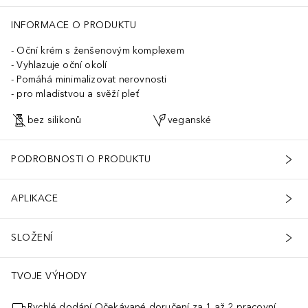
INFORMACE O PRODUKTU
Oční krém s ženšenovým komplexem
Vyhlazuje oční okolí
Pomáhá minimalizovat nerovnosti
pro mladistvou a svěží pleť
bez silikonů
veganské
PODROBNOSTI O PRODUKTU
APLIKACE
SLOŽENÍ
TVOJE VÝHODY
Rychlé dodání Očekávané doručení za 1 až 2 pracovní