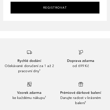
REGISTROVAT
Rychlé dodání
Doprava zdarma
Očekávané doručení za 1 až 2
od 699 Kč
pracovní dny¹
Vzorek zdarma
Prémiové dárkové balení
ke každému nákupu¹
Darujte radost v krásném
balení¹