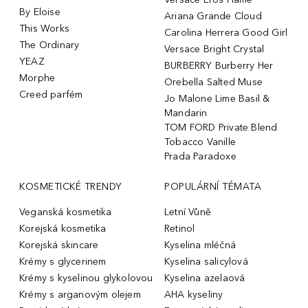
By Eloise
Ariana Grande Cloud
This Works
Carolina Herrera Good Girl
The Ordinary
Versace Bright Crystal
YEAZ
BURBERRY Burberry Her
Morphe
Orebella Salted Muse
Creed parfém
Jo Malone Lime Basil &
Mandarin
TOM FORD Private Blend
Tobacco Vanille
Prada Paradoxe
KOSMETICKÉ TRENDY
POPULÁRNÍ TÉMATA
Veganská kosmetika
Letní Vůně
Korejská kosmetika
Retinol
Korejská skincare
Kyselina mléčná
Krémy s glycerinem
Kyselina salicylová
Krémy s kyselinou glykolovou
Kyselina azelaová
Krémy s arganovým olejem
AHA kyseliny