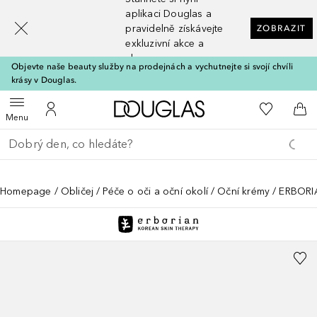
[navigation.slideout.screenreader]
aplikaci Douglas a
pravidelně získávejte
ZOBRAZIT
exkluzivní akce a
slevy
Objevte naše beauty služby na prodejnách a vychutnejte si svojí chvíli
krásy v Douglas.
Domů
K mému se
Otevřít menu
K mému účtu
Do 
Menu
Vraťte se
Proveďte vyhledávání
Homepage
Obličej
Péče o oči a oční okolí
Oční krémy
ERBORI