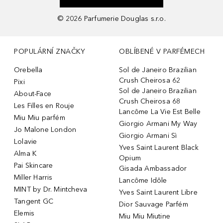
©
2026
Parfumerie Douglas s.r.o.
POPULÁRNÍ ZNAČKY
OBLÍBENÉ V PARFÉMECH
Orebella
Sol de Janeiro Brazilian
Crush Cheirosa 62
Pixi
Sol de Janeiro Brazilian
About-Face
Crush Cheirosa 68
Les Filles en Rouje
Lancôme La Vie Est Belle
Miu Miu parfém
Giorgio Armani My Way
Jo Malone London
Giorgio Armani Sì
Lolavie
Yves Saint Laurent Black
Alma K
Opium
Pai Skincare
Gisada Ambassador
Miller Harris
Lancôme Idôle
MINT by Dr. Mintcheva
Yves Saint Laurent Libre
Tangent GC
Dior Sauvage Parfém
Elemis
Miu Miu Miutine