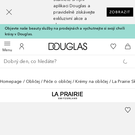
[navigation.slideout.screenreader]
aplikaci Douglas a
pravidelně získávejte
ZOBRAZIT
exkluzivní akce a
slevy
Objevte naše beauty služby na prodejnách a vychutnejte si svojí chvíli
krásy v Douglas.
Domů
K mému se
Otevřít menu
K mému účtu
Do 
Menu
Vraťte se
Proveďte vyhledávání
Homepage
Obličej
Péče o obličej
Krémy na obličej
La Prairie 