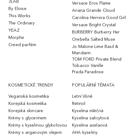
3LAB
Versace Eros Flame
By Eloise
Ariana Grande Cloud
This Works
Carolina Herrera Good Girl
The Ordinary
Versace Bright Crystal
YEAZ
BURBERRY Burberry Her
Morphe
Orebella Salted Muse
Creed parfém
Jo Malone Lime Basil &
Mandarin
TOM FORD Private Blend
Tobacco Vanille
Prada Paradoxe
KOSMETICKÉ TRENDY
POPULÁRNÍ TÉMATA
Veganská kosmetika
Letní Vůně
Korejská kosmetika
Retinol
Korejská skincare
Kyselina mléčná
Krémy s glycerinem
Kyselina salicylová
Krémy s kyselinou glykolovou
Kyselina azelaová
Krémy s arganovým olejem
AHA kyseliny