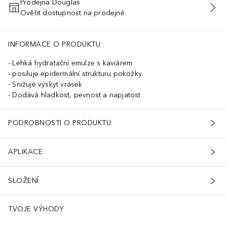
Prodejna Douglas
Ověřit dostupnost na prodejně
PŘIDAT DO KOŠÍKU
INFORMACE O PRODUKTU
Lehká hydratační emulze s kaviárem
posiluje epidermální strukturu pokožky.
Snižuje výskyt vrásek
Dodává hladkost, pevnost a napjatost
PODROBNOSTI O PRODUKTU
APLIKACE
SLOŽENÍ
TVOJE VÝHODY