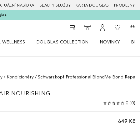
KTUÁLNÍ NABÍDKA
BEAUTY SLUŽBY
KARTA DOUGLAS
PRODEJNY
glas.
K mému se
K vyhledávači prodejen
K mému účtu
Do 
A WELLNESS
DOUGLAS COLLECTION
NOVINKY
BEA
abídku Zdraví a wellness
Otevřít nabídku Douglas Collection
Otevřít nabídku N
Ote
sy
Kondicionéry
Schwarzkopf Professional BlondMe Bond Repair 
AIR NOURISHING
0
(
0
)
649 Kč