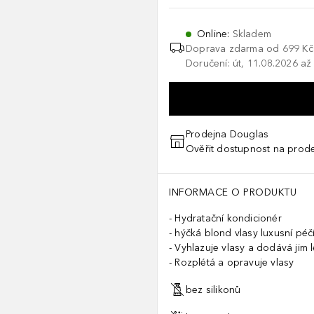
Online
:
Skladem
Doprava zdarma od
699 Kč
Doručení: út, 11.08.2026 až
Prodejna Douglas
Ověřit dostupnost na prod
INFORMACE O PRODUKTU
Hydratační kondicionér
hýčká blond vlasy luxusní péč
Vyhlazuje vlasy a dodává jim 
Rozplétá a opravuje vlasy
bez silikonů