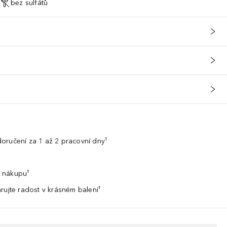
bez sulfátů
oručení za 1 až 2 pracovní dny¹
 nákupu¹
rujte radost v krásném balení¹