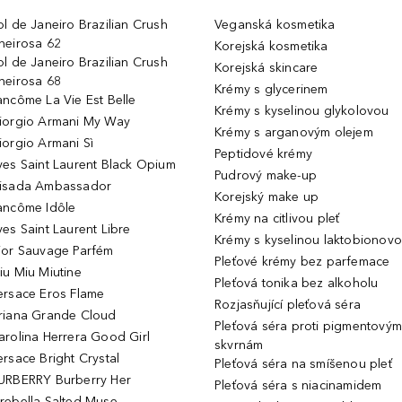
ol de Janeiro Brazilian Crush
Veganská kosmetika
heirosa 62
Korejská kosmetika
ol de Janeiro Brazilian Crush
Korejská skincare
heirosa 68
Krémy s glycerinem
ancôme La Vie Est Belle
Krémy s kyselinou glykolovou
iorgio Armani My Way
Krémy s arganovým olejem
iorgio Armani Sì
Peptidové krémy
ves Saint Laurent Black Opium
Pudrový make-up
isada Ambassador
Korejský make up
ancôme Idôle
Krémy na citlivou pleť
ves Saint Laurent Libre
Krémy s kyselinou laktobionov
ior Sauvage Parfém
Pleťové krémy bez parfemace
iu Miu Miutine
Pleťová tonika bez alkoholu
ersace Eros Flame
Rozjasňující pleťová séra
riana Grande Cloud
Pleťová séra proti pigmentovým
arolina Herrera Good Girl
skvrnám
ersace Bright Crystal
Pleťová séra na smíšenou pleť
URBERRY Burberry Her
Pleťová séra s niacinamidem
rebella Salted Muse