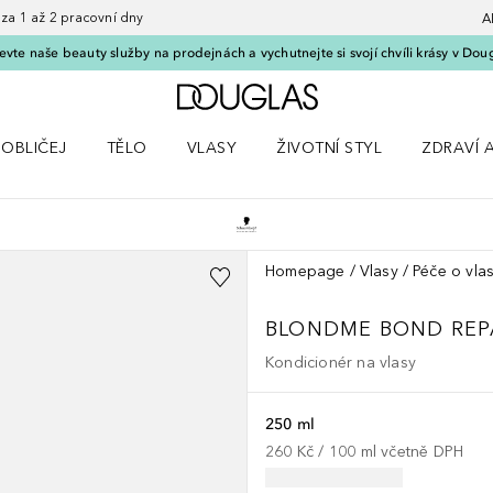
 1 až 2 pracovní dny
A
vte naše beauty služby na prodejnách a vychutnejte si svojí chvíli krásy v Dou
Domů
OBLIČEJ
TĚLO
VLASY
ŽIVOTNÍ STYL
ZDRAVÍ 
dku Líčení
Otevřít nabídku Obličej
Otevřít nabídku Tělo
Otevřít nabídku Vlasy
Otevřít nabídku Životní styl
Otevřít n
Homepage
Vlasy
Péče o vla
BLONDME
BOND REP
Kondicionér na vlasy
250 ml
260 Kč
 / 
100
ml
včetně DPH