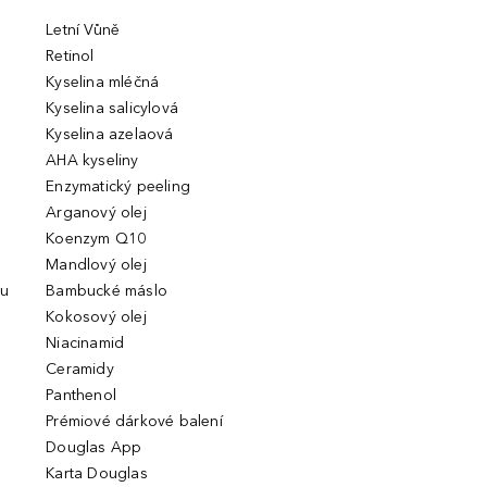
Letní Vůně
Retinol
Kyselina mléčná
Kyselina salicylová
Kyselina azelaová
AHA kyseliny
Enzymatický peeling
Arganový olej
Koenzym Q10
Mandlový olej
ou
Bambucké máslo
Kokosový olej
Niacinamid
Ceramidy
Panthenol
Prémiové dárkové balení
Douglas App
Karta Douglas