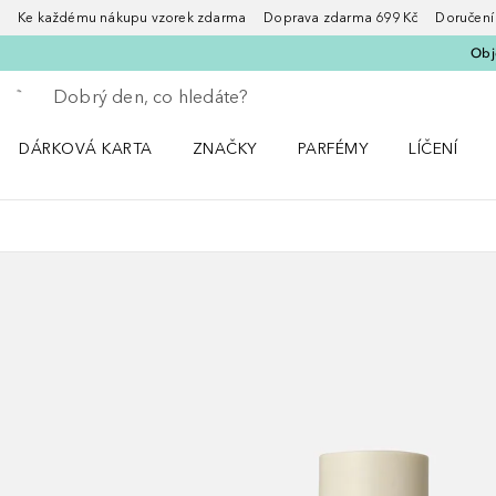
Ke každému nákupu vzorek zdarma Doprava zdarma 699 Kč Doručení za
Obje
Vraťte se
Proveďte vyhledávání
DÁRKOVÁ KARTA
ZNAČKY
PARFÉMY
LÍČENÍ
Otevřít nabídku ZNAČKY
Otevřít nabídku Parfémy
Otevřít nabí