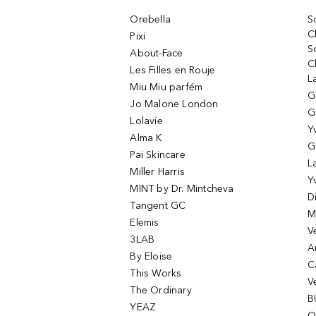
Orebella
S
C
Pixi
S
About-Face
C
Les Filles en Rouje
L
Miu Miu parfém
G
Jo Malone London
G
Lolavie
Y
Alma K
G
Pai Skincare
L
Miller Harris
Y
MINT by Dr. Mintcheva
D
Tangent GC
M
Elemis
V
3LAB
A
By Eloise
C
This Works
V
The Ordinary
B
YEAZ
O