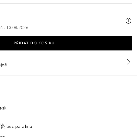
 čt, 13.08.2026
PŘIDAT DO KOŠÍKU
ejně
í
lesk
bez parafinu