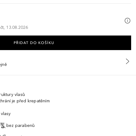
 čt, 13.08.2026
PŘIDAT DO KOŠÍKU
ejně
ruktury vlasů
hrání je před krepatěním
 vlasy
bez parabenů