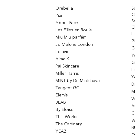
Orebella
S
C
Pixi
S
About-Face
C
Les Filles en Rouje
L
Miu Miu parfém
G
Jo Malone London
G
Lolavie
Y
Alma K
G
Pai Skincare
L
Miller Harris
Y
MINT by Dr. Mintcheva
D
Tangent GC
M
Elemis
V
3LAB
A
By Eloise
C
This Works
V
The Ordinary
B
YEAZ
O