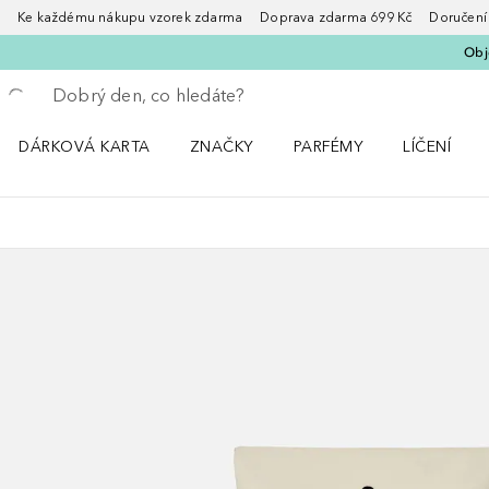
Ke každému nákupu vzorek zdarma Doprava zdarma 699 Kč Doručení za
Obje
Vraťte se
Proveďte vyhledávání
DÁRKOVÁ KARTA
ZNAČKY
PARFÉMY
LÍČENÍ
Otevřít nabídku ZNAČKY
Otevřít nabídku Parfémy
Otevřít nabí