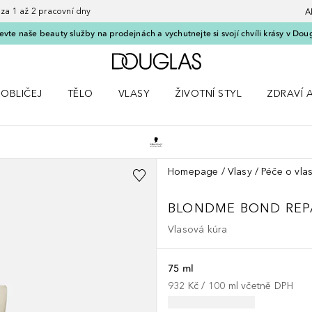
 1 až 2 pracovní dny
A
vte naše beauty služby na prodejnách a vychutnejte si svojí chvíli krásy v Dou
Domů
OBLIČEJ
TĚLO
VLASY
ŽIVOTNÍ STYL
ZDRAVÍ 
dku Líčení
Otevřít nabídku Obličej
Otevřít nabídku Tělo
Otevřít nabídku Vlasy
Otevřít nabídku Životní styl
Otevřít n
Homepage
Vlasy
Péče o vla
BLONDME
BOND REP
Vlasová kúra
75 ml
932 Kč
 / 
100
ml
včetně DPH