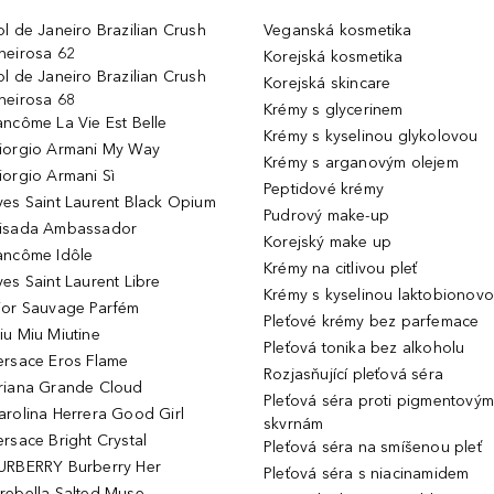
ol de Janeiro Brazilian Crush
Veganská kosmetika
heirosa 62
Korejská kosmetika
ol de Janeiro Brazilian Crush
Korejská skincare
heirosa 68
Krémy s glycerinem
ancôme La Vie Est Belle
Krémy s kyselinou glykolovou
iorgio Armani My Way
Krémy s arganovým olejem
iorgio Armani Sì
Peptidové krémy
ves Saint Laurent Black Opium
Pudrový make-up
isada Ambassador
Korejský make up
ancôme Idôle
Krémy na citlivou pleť
ves Saint Laurent Libre
Krémy s kyselinou laktobionov
ior Sauvage Parfém
Pleťové krémy bez parfemace
iu Miu Miutine
Pleťová tonika bez alkoholu
ersace Eros Flame
Rozjasňující pleťová séra
riana Grande Cloud
Pleťová séra proti pigmentovým
arolina Herrera Good Girl
skvrnám
ersace Bright Crystal
Pleťová séra na smíšenou pleť
URBERRY Burberry Her
Pleťová séra s niacinamidem
rebella Salted Muse