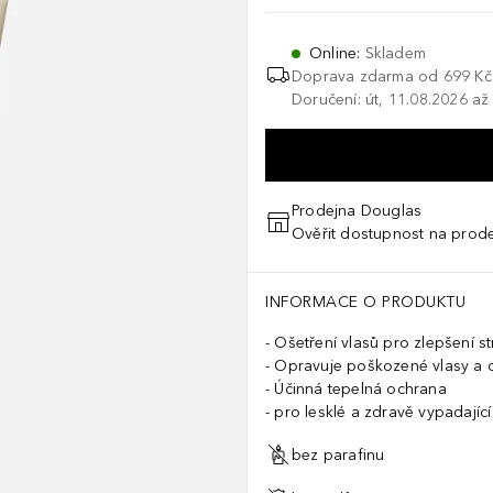
Online
:
Skladem
Doprava zdarma od 699 Kč
Doručení: út, 11.08.2026 až
Prodejna Douglas
Ověřit dostupnost na prod
INFORMACE O PRODUKTU
Ošetření vlasů pro zlepšení st
Opravuje poškozené vlasy a c
Účinná tepelná ochrana
pro lesklé a zdravě vypadající
bez parafinu