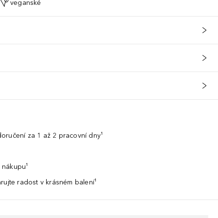
veganské
oručení za 1 až 2 pracovní dny¹
 nákupu¹
rujte radost v krásném balení¹