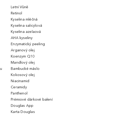
Letní Vůně
Retinol
Kyselina mléčná
Kyselina salicylová
Kyselina azelaová
AHA kyseliny
Enzymatický peeling
Arganový olej
Koenzym Q10
Mandlový olej
ou
Bambucké máslo
Kokosový olej
Niacinamid
Ceramidy
Panthenol
Prémiové dárkové balení
Douglas App
Karta Douglas