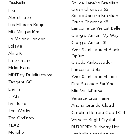
Orebella
Sol de Janeiro Brazilian
Crush Cheirosa 62
Pixi
Sol de Janeiro Brazilian
About-Face
Crush Cheirosa 68
Les Filles en Rouje
Lancôme La Vie Est Belle
Miu Miu parfém
Giorgio Armani My Way
Jo Malone London
Giorgio Armani Sì
Lolavie
Yves Saint Laurent Black
Alma K
Opium
Pai Skincare
Gisada Ambassador
Miller Harris
Lancôme Idôle
MINT by Dr. Mintcheva
Yves Saint Laurent Libre
Tangent GC
Dior Sauvage Parfém
Elemis
Miu Miu Miutine
3LAB
Versace Eros Flame
By Eloise
Ariana Grande Cloud
This Works
Carolina Herrera Good Girl
The Ordinary
Versace Bright Crystal
YEAZ
BURBERRY Burberry Her
Morphe