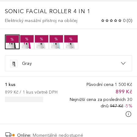
SONIC FACIAL ROLLER 4 IN 1
Elektrický masážní přístroj na obličej
0
(
0
)
%
%
%
%
%
Gray
1 kus
Původní cena
1 500 Kč
899 Kč
899 Kč
 / 
1
kus
včetně DPH
Nejnižší cena za posledních 30
dnů
947 Kč
-5%
Online
:
Momentálně nedostupné