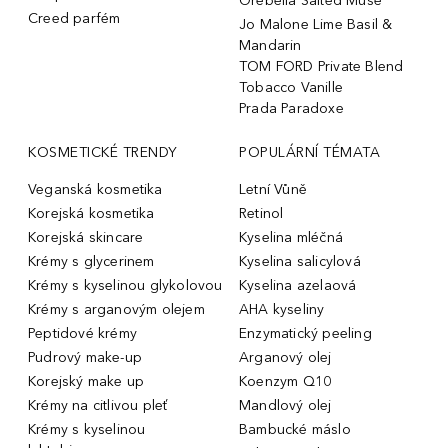
Orebella Salted Muse
Creed parfém
Jo Malone Lime Basil &
Mandarin
TOM FORD Private Blend
Tobacco Vanille
Prada Paradoxe
KOSMETICKÉ TRENDY
POPULÁRNÍ TÉMATA
Veganská kosmetika
Letní Vůně
Korejská kosmetika
Retinol
Korejská skincare
Kyselina mléčná
Krémy s glycerinem
Kyselina salicylová
Krémy s kyselinou glykolovou
Kyselina azelaová
Krémy s arganovým olejem
AHA kyseliny
Peptidové krémy
Enzymatický peeling
Pudrový make-up
Arganový olej
Korejský make up
Koenzym Q10
Krémy na citlivou pleť
Mandlový olej
Krémy s kyselinou
Bambucké máslo