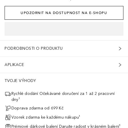
UPOZORNIT NA DOSTUPNOST NA E-SHOPU
PODROBNOSTI O PRODUKTU
APLIKACE
ž aby to byla pravda? Přesvědčeni jsou o tom i módní bohové z časopi
TVOJE VÝHODY
Rychlé dodání Očekávané doručení za 1 až 2 pracovní
dny¹
Doprava zdarma od 699 Kč
Vzorek zdarma ke každému nákupu¹
Prémiové dárkové balení Darujte radost v krásném balení¹