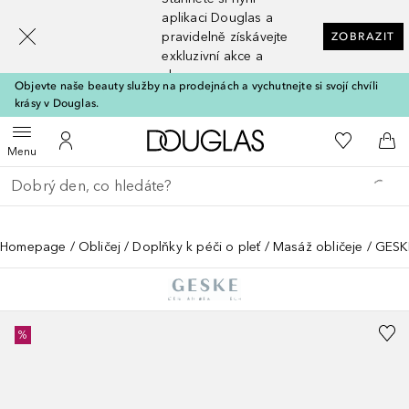
[navigation.slideout.screenreader]
aplikaci Douglas a
pravidelně získávejte
ZOBRAZIT
exkluzivní akce a
slevy
Objevte naše beauty služby na prodejnách a vychutnejte si svojí chvíli
krásy v Douglas.
Domů
K mému se
Otevřít menu
K mému účtu
Do 
Menu
Vraťte se
Proveďte vyhledávání
Homepage
Obličej
Doplňky k péči o pleť
Masáž obličeje
GESKE
%