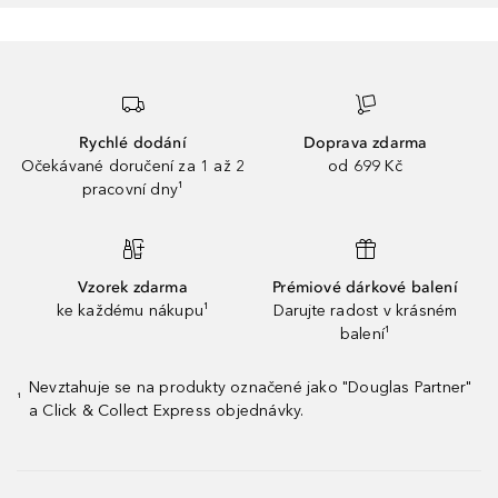
Rychlé dodání
Doprava zdarma
Očekávané doručení za 1 až 2
od 699 Kč
pracovní dny¹
Vzorek zdarma
Prémiové dárkové balení
ke každému nákupu¹
Darujte radost v krásném
balení¹
Nevztahuje se na produkty označené jako "Douglas Partner"
¹
a Click & Collect Express objednávky.