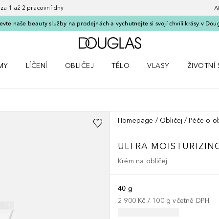
 1 až 2 pracovní dny
A
vte naše beauty služby na prodejnách a vychutnejte si svojí chvíli krásy v Dou
Domů
MY
LÍČENÍ
OBLIČEJ
TĚLO
VLASY
ŽIVOTNÍ 
ČKY
 nabídku Parfémy
Otevřít nabídku Líčení
Otevřít nabídku Obličej
Otevřít nabídku Tělo
Otevřít nabídku Vlasy
Otevřít na
NEOSTRATA
Homepage
Obličej
Péče o ob
ULTRA MOISTURIZIN
Krém na obličej
40 g
2 900 Kč
 / 
100
g
včetně DPH