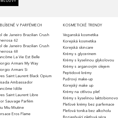
SMLOUVY
BLÍBENÉ V PARFÉMECH
KOSMETICKÉ TRENDY
ol de Janeiro Brazilian Crush
Veganská kosmetika
heirosa 62
Korejská kosmetika
ol de Janeiro Brazilian Crush
Korejská skincare
heirosa 68
Krémy s glycerinem
ancôme La Vie Est Belle
Krémy s kyselinou glykolovou
iorgio Armani My Way
Krémy s arganovým olejem
iorgio Armani Sì
Peptidové krémy
ves Saint Laurent Black Opium
Pudrový make-up
isada Ambassador
Korejský make up
ancôme Idôle
Krémy na citlivou pleť
ves Saint Laurent Libre
Krémy s kyselinou laktobionov
ior Sauvage Parfém
Pleťové krémy bez parfemace
iu Miu Miutine
Pleťová tonika bez alkoholu
ersace Eros Flame
Rozjasňující pleťová séra