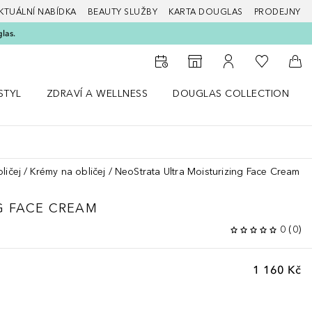
KTUÁLNÍ NABÍDKA
BEAUTY SLUŽBY
KARTA DOUGLAS
PRODEJNY
glas.
K mému se
K vyhledávači prodejen
K mému účtu
Do 
STYL
ZDRAVÍ A WELLNESS
DOUGLAS COLLECTION
bídku Životní styl
Otevřít nabídku Zdraví a wellness
Otevřít nabídku Douglas Colle
ličej
Krémy na obličej
NeoStrata Ultra Moisturizing Face Cream
G FACE CREAM
0
(
0
)
1 160 Kč