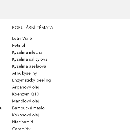
POPULÁRNÍ TÉMATA
Letní Vůně
Retinol
Kyselina mléčná
Kyselina salicylová
Kyselina azelaová
AHA kyseliny
Enzymatický peeling
Arganový olej
Koenzym Q10
Mandlový olej
ou
Bambucké máslo
Kokosový olej
Niacinamid
Ceramidy