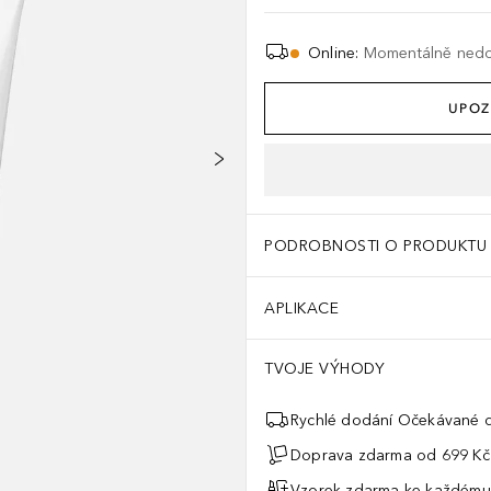
Online
:
Momentálně ned
UPOZ
PODROBNOSTI O PRODUKTU
APLIKACE
TVOJE VÝHODY
Rychlé dodání Očekávané d
Doprava zdarma od 699 Kč
Vzorek zdarma ke každému