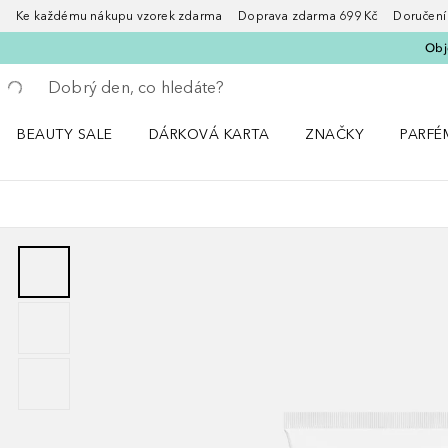
Ke každému nákupu vzorek zdarma Doprava zdarma 699 Kč Doručení za
Obje
Vraťte se
Proveďte vyhledávání
BEAUTY SALE
DÁRKOVÁ KARTA
ZNAČKY
PARFÉ
Otevřít nabídku BEAUTY SALE
Otevřít nabídku ZNA
Otevřít