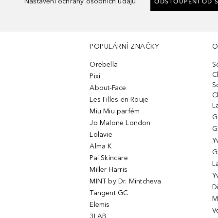
Nastavení ochrany osobních údajů
ODSTOUPENÍ OD 
POPULÁRNÍ ZNAČKY
O
Orebella
S
C
Pixi
S
About-Face
C
Les Filles en Rouje
L
Miu Miu parfém
G
Jo Malone London
G
Lolavie
Y
Alma K
G
Pai Skincare
L
Miller Harris
Y
MINT by Dr. Mintcheva
D
Tangent GC
M
Elemis
V
3LAB