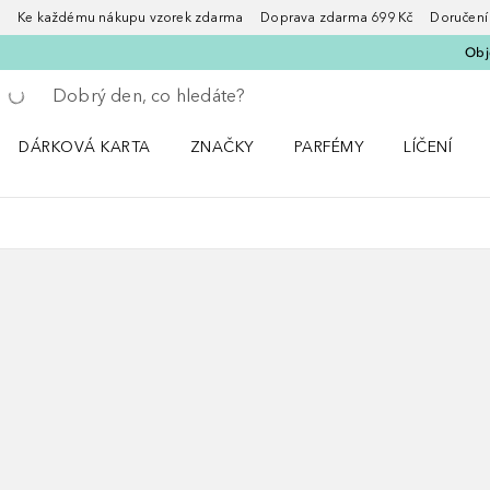
Ke každému nákupu vzorek zdarma Doprava zdarma 699 Kč Doručení za
Obje
Vraťte se
Proveďte vyhledávání
DÁRKOVÁ KARTA
ZNAČKY
PARFÉMY
LÍČENÍ
Otevřít nabídku ZNAČKY
Otevřít nabídku Parfémy
Otevřít nabí