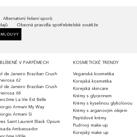
Alternativní řešení sporů
dajů
Obecná pravidla spotřebitelské soutěže
SMLOUVY
BLÍBENÉ V PARFÉMECH
KOSMETICKÉ TRENDY
ol de Janeiro Brazilian Crush
Veganská kosmetika
heirosa 62
Korejská kosmetika
ol de Janeiro Brazilian Crush
Korejská skincare
heirosa 68
Krémy s glycerinem
ancôme La Vie Est Belle
Krémy s kyselinou glykolovou
iorgio Armani My Way
Krémy s arganovým olejem
iorgio Armani Sì
Peptidové krémy
ves Saint Laurent Black Opium
Pudrový make-up
isada Ambassador
Korejský make up
ancôme Idôle