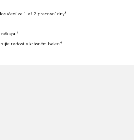
oručení za 1 až 2 pracovní dny¹
 nákupu¹
rujte radost v krásném balení¹