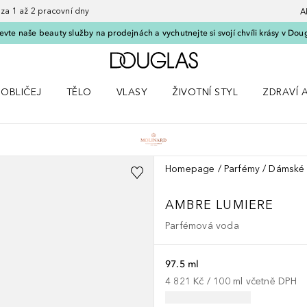
 1 až 2 pracovní dny
A
vte naše beauty služby na prodejnách a vychutnejte si svojí chvíli krásy v Dou
Domů
OBLIČEJ
TĚLO
VLASY
ŽIVOTNÍ STYL
ZDRAVÍ 
dku Líčení
Otevřít nabídku Obličej
Otevřít nabídku Tělo
Otevřít nabídku Vlasy
Otevřít nabídku Životní styl
Otevřít n
Homepage
Parfémy
Dámské 
AMBRE LUMIERE
Parfémová voda
97.5 ml
4 821 Kč
 / 
100
ml
včetně DPH