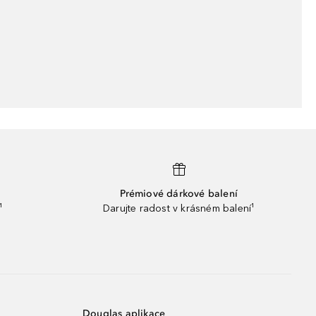
Prémiové dárkové balení
¹
Darujte radost v krásném balení¹
Douglas aplikace