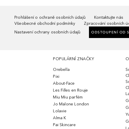
Prohlášení o ochraně osobních údajů
Kontaktujte nás
Všeobecné obchodní podmínky
Zpracování osobních ú
Nastavení ochrany osobních údajů
ODSTOUPENÍ OD 
POPULÁRNÍ ZNAČKY
O
Orebella
S
C
Pixi
S
About-Face
C
Les Filles en Rouje
L
Miu Miu parfém
G
Jo Malone London
G
Lolavie
Y
Alma K
G
Pai Skincare
L