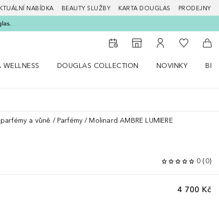
KTUÁLNÍ NABÍDKA
BEAUTY SLUŽBY
KARTA DOUGLAS
PRODEJNY
glas.
K mému se
K vyhledávači prodejen
K mému účtu
Do 
A WELLNESS
DOUGLAS COLLECTION
NOVINKY
BEA
abídku Zdraví a wellness
Otevřít nabídku Douglas Collection
Otevřít nabídku N
Ote
parfémy a vůně
Parfémy
Molinard AMBRE LUMIERE
0
(
0
)
4 700 Kč