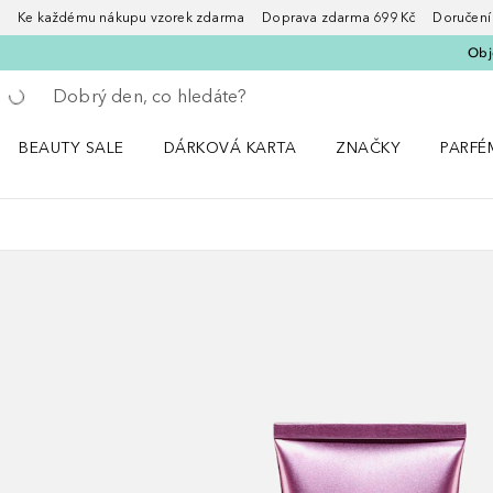
Ke každému nákupu vzorek zdarma Doprava zdarma 699 Kč Doručení za
Obje
Vraťte se
Proveďte vyhledávání
BEAUTY SALE
DÁRKOVÁ KARTA
ZNAČKY
PARFÉ
Otevřít nabídku BEAUTY SALE
Otevřít nabídku ZNA
Otevřít