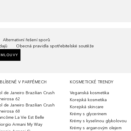
Alternativní řešení sporů
dajů
Obecná pravidla spotřebitelské soutěže
SMLOUVY
BLÍBENÉ V PARFÉMECH
KOSMETICKÉ TRENDY
ol de Janeiro Brazilian Crush
Veganská kosmetika
heirosa 62
Korejská kosmetika
ol de Janeiro Brazilian Crush
Korejská skincare
heirosa 68
Krémy s glycerinem
ancôme La Vie Est Belle
Krémy s kyselinou glykolovou
iorgio Armani My Way
Krémy s arganovým olejem