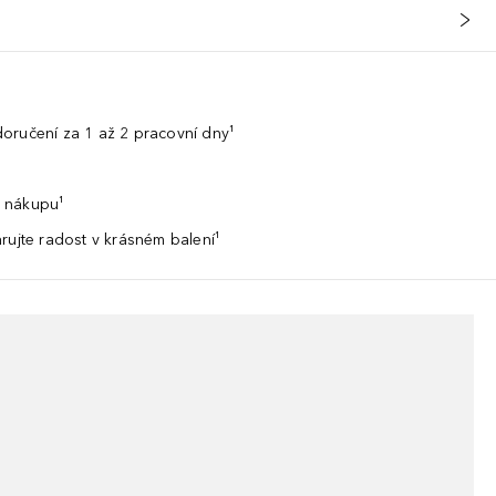
oručení za 1 až 2 pracovní dny¹
 nákupu¹
rujte radost v krásném balení¹