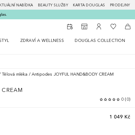
KTUÁLNÍ NABÍDKA
BEAUTY SLUŽBY
KARTA DOUGLAS
PRODEJNY
glas.
K mému se
K vyhledávači prodejen
K mému účtu
Do 
STYL
ZDRAVÍ A WELLNESS
DOUGLAS COLLECTION
bídku Životní styl
Otevřít nabídku Zdraví a wellness
Otevřít nabídku Douglas Colle
Tělová mléka
Antipodes JOYFUL HAND&BODY CREAM
 CREAM
0
(
0
)
1 049 Kč