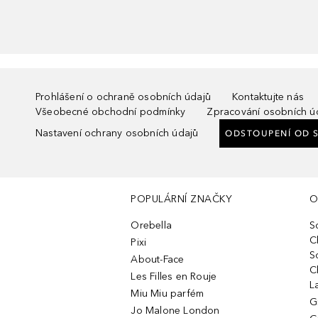
Prohlášení o ochraně osobních údajů
Kontaktujte nás
Všeobecné obchodní podmínky
Zpracování osobních ú
Nastavení ochrany osobních údajů
ODSTOUPENÍ OD 
POPULÁRNÍ ZNAČKY
O
Orebella
S
C
Pixi
S
About-Face
C
Les Filles en Rouje
L
Miu Miu parfém
G
Jo Malone London