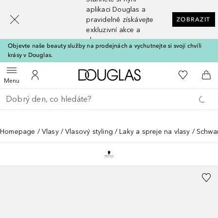
[navigation.slideout.screenreader]
aplikaci Douglas a
pravidelně získávejte
ZOBRAZIT
exkluzivní akce a
slevy
Objevte naše beauty služby na prodejnách a vychutnejte si svojí chvíli
krásy v Douglas.
Domů
K mému se
Otevřít menu
K mému účtu
Do 
Menu
Vraťte se
Proveďte vyhledávání
Homepage
Vlasy
Vlasový styling
Laky a spreje na vlasy
Schwar