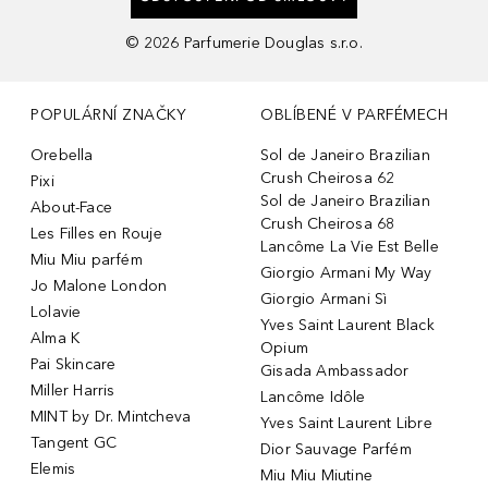
©
2026
Parfumerie Douglas s.r.o.
POPULÁRNÍ ZNAČKY
OBLÍBENÉ V PARFÉMECH
Orebella
Sol de Janeiro Brazilian
Crush Cheirosa 62
Pixi
Sol de Janeiro Brazilian
About-Face
Crush Cheirosa 68
Les Filles en Rouje
Lancôme La Vie Est Belle
Miu Miu parfém
Giorgio Armani My Way
Jo Malone London
Giorgio Armani Sì
Lolavie
Yves Saint Laurent Black
Alma K
Opium
Pai Skincare
Gisada Ambassador
Miller Harris
Lancôme Idôle
MINT by Dr. Mintcheva
Yves Saint Laurent Libre
Tangent GC
Dior Sauvage Parfém
Elemis
Miu Miu Miutine