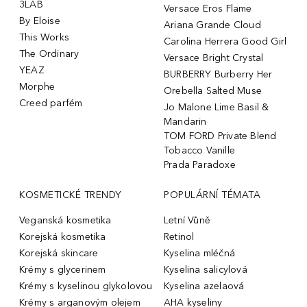
3LAB
Versace Eros Flame
By Eloise
Ariana Grande Cloud
This Works
Carolina Herrera Good Girl
The Ordinary
Versace Bright Crystal
YEAZ
BURBERRY Burberry Her
Morphe
Orebella Salted Muse
Creed parfém
Jo Malone Lime Basil &
Mandarin
TOM FORD Private Blend
Tobacco Vanille
Prada Paradoxe
KOSMETICKÉ TRENDY
POPULÁRNÍ TÉMATA
Veganská kosmetika
Letní Vůně
Korejská kosmetika
Retinol
Korejská skincare
Kyselina mléčná
Krémy s glycerinem
Kyselina salicylová
Krémy s kyselinou glykolovou
Kyselina azelaová
Krémy s arganovým olejem
AHA kyseliny