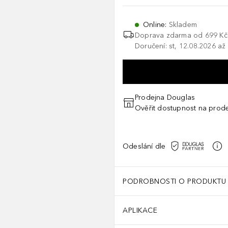
Online
:
Skladem
Doprava zdarma od
699 Kč
Doručení: st, 12.08.2026 až
Prodejna Douglas
Ověřit dostupnost na prod
Odeslání dle
PODROBNOSTI O PRODUKTU
APLIKACE