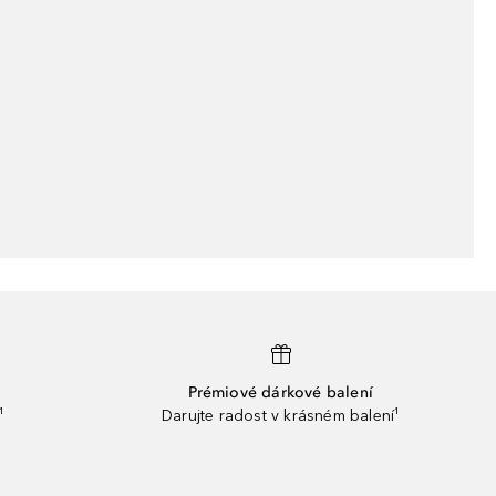
Prémiové dárkové balení
¹
Darujte radost v krásném balení¹