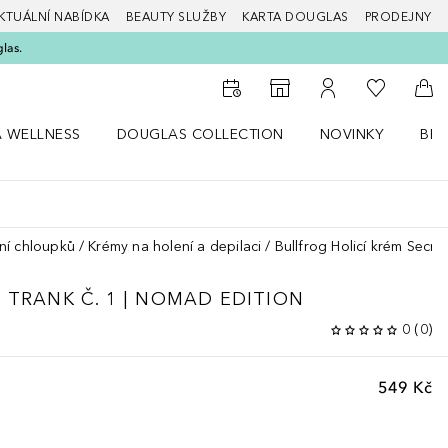
KTUÁLNÍ NABÍDKA
BEAUTY SLUŽBY
KARTA DOUGLAS
PRODEJNY
glas.
K mému se
K vyhledávači prodejen
K mému účtu
Do 
A WELLNESS
DOUGLAS COLLECTION
NOVINKY
BEA
abídku Zdraví a wellness
Otevřít nabídku Douglas Collection
Otevřít nabídku N
Ote
ní chloupků
Krémy na holení a depilaci
Bullfrog Holicí krém Secre
 TRANK Č. 1 | NOMAD EDITION
0
(
0
)
549 Kč