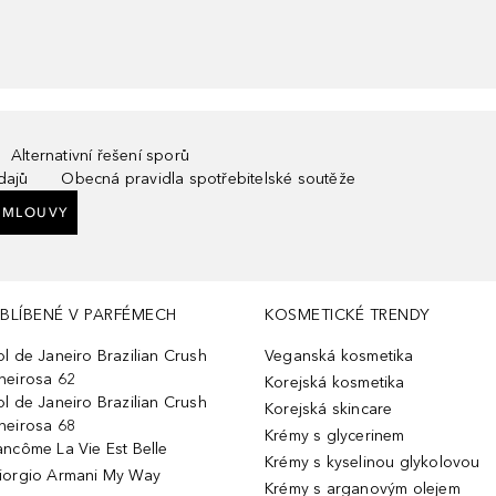
Alternativní řešení sporů
dajů
Obecná pravidla spotřebitelské soutěže
SMLOUVY
BLÍBENÉ V PARFÉMECH
KOSMETICKÉ TRENDY
ol de Janeiro Brazilian Crush
Veganská kosmetika
heirosa 62
Korejská kosmetika
ol de Janeiro Brazilian Crush
Korejská skincare
heirosa 68
Krémy s glycerinem
ancôme La Vie Est Belle
Krémy s kyselinou glykolovou
iorgio Armani My Way
Krémy s arganovým olejem