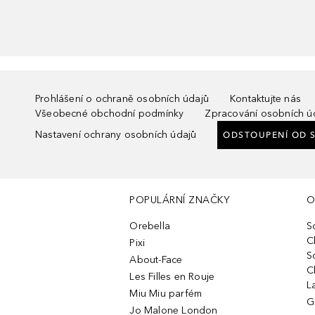
Prohlášení o ochraně osobních údajů
Kontaktujte nás
Všeobecné obchodní podmínky
Zpracování osobních ú
Nastavení ochrany osobních údajů
ODSTOUPENÍ OD 
POPULÁRNÍ ZNAČKY
O
Orebella
S
C
Pixi
S
About-Face
C
Les Filles en Rouje
L
Miu Miu parfém
G
Jo Malone London