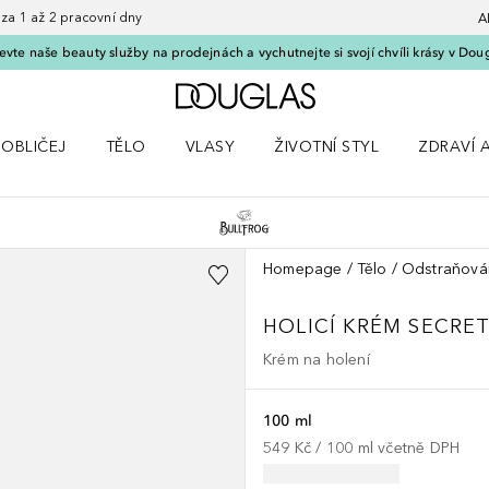
 1 až 2 pracovní dny
A
vte naše beauty služby na prodejnách a vychutnejte si svojí chvíli krásy v Dou
Domů
OBLIČEJ
TĚLO
VLASY
ŽIVOTNÍ STYL
ZDRAVÍ 
dku Líčení
Otevřít nabídku Obličej
Otevřít nabídku Tělo
Otevřít nabídku Vlasy
Otevřít nabídku Životní styl
Otevřít n
Homepage
Tělo
Odstraňová
HOLICÍ KRÉM SECRET
Krém na holení
100 ml
549 Kč
 / 
100
ml
včetně DPH