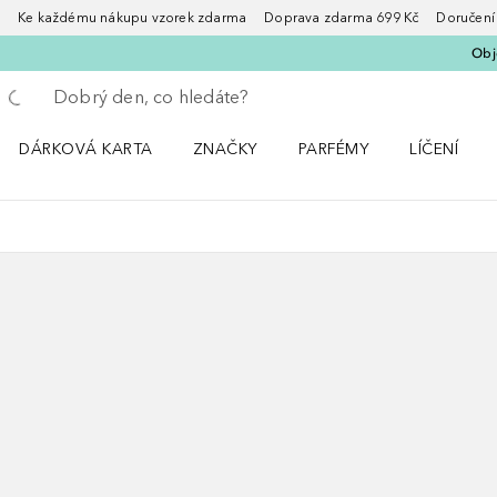
Ke každému nákupu vzorek zdarma Doprava zdarma 699 Kč Doručení za
Obje
Vraťte se
Proveďte vyhledávání
DÁRKOVÁ KARTA
ZNAČKY
PARFÉMY
LÍČENÍ
Otevřít nabídku ZNAČKY
Otevřít nabídku Parfémy
Otevřít nabí