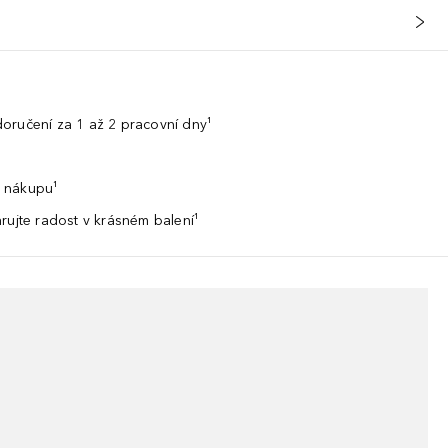
oručení za 1 až 2 pracovní dny¹
 nákupu¹
rujte radost v krásném balení¹