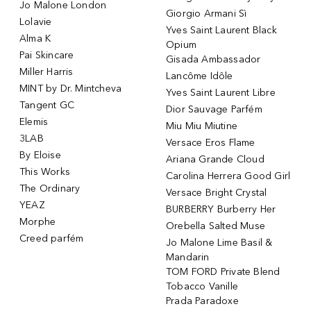
Jo Malone London
Giorgio Armani Sì
Lolavie
Yves Saint Laurent Black
Alma K
Opium
Pai Skincare
Gisada Ambassador
Miller Harris
Lancôme Idôle
MINT by Dr. Mintcheva
Yves Saint Laurent Libre
Tangent GC
Dior Sauvage Parfém
Elemis
Miu Miu Miutine
3LAB
Versace Eros Flame
By Eloise
Ariana Grande Cloud
This Works
Carolina Herrera Good Girl
The Ordinary
Versace Bright Crystal
YEAZ
BURBERRY Burberry Her
Morphe
Orebella Salted Muse
Creed parfém
Jo Malone Lime Basil &
Mandarin
TOM FORD Private Blend
Tobacco Vanille
Prada Paradoxe