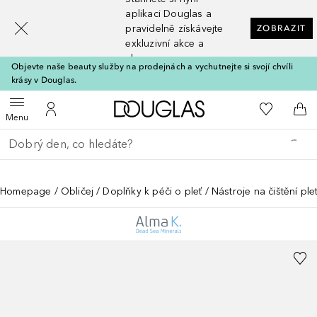
[navigation.slideout.screenreader]
aplikaci Douglas a
pravidelně získávejte
ZOBRAZIT
exkluzivní akce a
slevy
Objevte naše beauty služby na prodejnách a vychutnejte si svojí chvíli
krásy v Douglas.
Domů
K mému se
Otevřít menu
K mému účtu
Do 
Menu
Vraťte se
Proveďte vyhledávání
Homepage
Obličej
Doplňky k péči o pleť
Nástroje na čištění plet