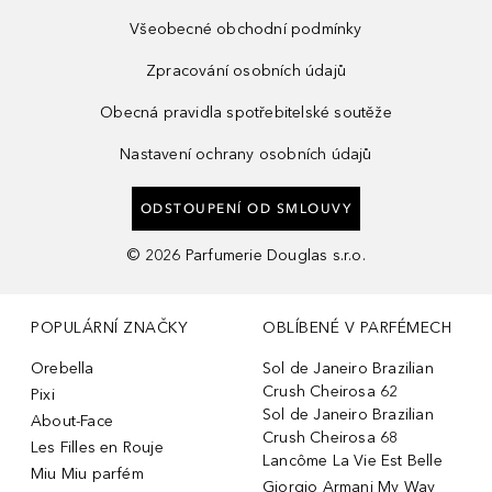
Všeobecné obchodní podmínky
Zpracování osobních údajů
Obecná pravidla spotřebitelské soutěže
Nastavení ochrany osobních údajů
ODSTOUPENÍ OD SMLOUVY
©
2026
Parfumerie Douglas s.r.o.
POPULÁRNÍ ZNAČKY
OBLÍBENÉ V PARFÉMECH
Orebella
Sol de Janeiro Brazilian
Crush Cheirosa 62
Pixi
Sol de Janeiro Brazilian
About-Face
Crush Cheirosa 68
Les Filles en Rouje
Lancôme La Vie Est Belle
Miu Miu parfém
Giorgio Armani My Way