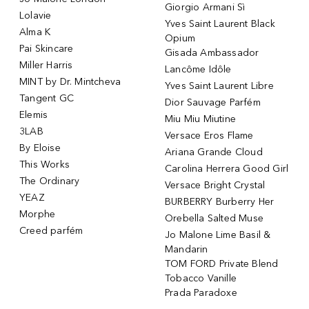
Giorgio Armani Sì
Lolavie
Yves Saint Laurent Black
Alma K
Opium
Pai Skincare
Gisada Ambassador
Miller Harris
Lancôme Idôle
MINT by Dr. Mintcheva
Yves Saint Laurent Libre
Tangent GC
Dior Sauvage Parfém
Elemis
Miu Miu Miutine
3LAB
Versace Eros Flame
By Eloise
Ariana Grande Cloud
This Works
Carolina Herrera Good Girl
The Ordinary
Versace Bright Crystal
YEAZ
BURBERRY Burberry Her
Morphe
Orebella Salted Muse
Creed parfém
Jo Malone Lime Basil &
Mandarin
TOM FORD Private Blend
Tobacco Vanille
Prada Paradoxe