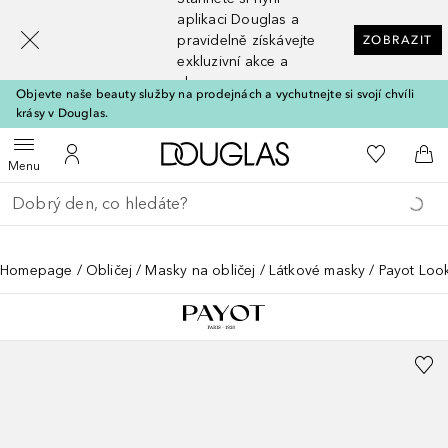
[navigation.slideout.screenreader]
aplikaci Douglas a
pravidelně získávejte
ZOBRAZIT
exkluzivní akce a
slevy
Objevte naše beauty služby na prodejnách a vychutnejte si svojí chvíli
krásy v Douglas.
Domů
K mému se
Otevřít menu
K mému účtu
Do 
Menu
Vraťte se
Proveďte vyhledávání
Homepage
Obličej
Masky na obličej
Látkové masky
Payot Loo