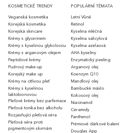
KOSMETICKÉ TRENDY
POPULÁRNÍ TÉMATA
Veganská kosmetika
Letní Vůně
Korejská kosmetika
Retinol
Korejská skincare
Kyselina mléčná
Krémy s glycerinem
Kyselina salicylová
Krémy s kyselinou glykolovou
Kyselina azelaová
Krémy s arganovým olejem
AHA kyseliny
Peptidové krémy
Enzymatický peeling
Pudrový make-up
Arganový olej
Korejský make up
Koenzym Q10
Krémy na citlivou pleť
Mandlový olej
Krémy s kyselinou
Bambucké máslo
laktobionovou
Kokosový olej
Pleťové krémy bez parfemace
Niacinamid
Pleťová tonika bez alkoholu
Ceramidy
Rozjasňující pleťová séra
Panthenol
Pleťová séra proti
Prémiové dárkové balení
pigmentovým skvrnám
Douglas App