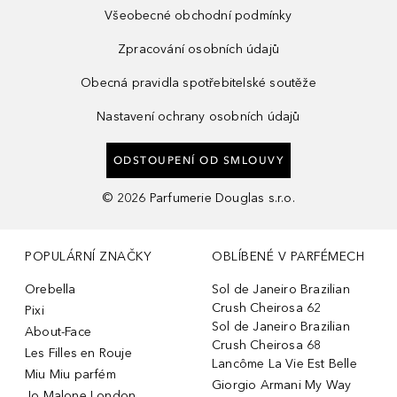
Všeobecné obchodní podmínky
Zpracování osobních údajů
Obecná pravidla spotřebitelské soutěže
Nastavení ochrany osobních údajů
ODSTOUPENÍ OD SMLOUVY
©
2026
Parfumerie Douglas s.r.o.
POPULÁRNÍ ZNAČKY
OBLÍBENÉ V PARFÉMECH
Orebella
Sol de Janeiro Brazilian
Crush Cheirosa 62
Pixi
Sol de Janeiro Brazilian
About-Face
Crush Cheirosa 68
Les Filles en Rouje
Lancôme La Vie Est Belle
Miu Miu parfém
Giorgio Armani My Way
Jo Malone London