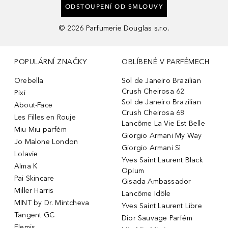
ODSTOUPENÍ OD SMLOUVY
©
2026
Parfumerie Douglas s.r.o.
POPULÁRNÍ ZNAČKY
OBLÍBENÉ V PARFÉMECH
Orebella
Sol de Janeiro Brazilian
Crush Cheirosa 62
Pixi
Sol de Janeiro Brazilian
About-Face
Crush Cheirosa 68
Les Filles en Rouje
Lancôme La Vie Est Belle
Miu Miu parfém
Giorgio Armani My Way
Jo Malone London
Giorgio Armani Sì
Lolavie
Yves Saint Laurent Black
Alma K
Opium
Pai Skincare
Gisada Ambassador
Miller Harris
Lancôme Idôle
MINT by Dr. Mintcheva
Yves Saint Laurent Libre
Tangent GC
Dior Sauvage Parfém
Elemis