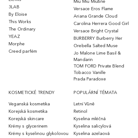
Miu Miu Miutine
3LAB
Versace Eros Flame
By Eloise
Ariana Grande Cloud
This Works
Carolina Herrera Good Girl
The Ordinary
Versace Bright Crystal
YEAZ
BURBERRY Burberry Her
Morphe
Orebella Salted Muse
Creed parfém
Jo Malone Lime Basil &
Mandarin
TOM FORD Private Blend
Tobacco Vanille
Prada Paradoxe
KOSMETICKÉ TRENDY
POPULÁRNÍ TÉMATA
Veganská kosmetika
Letní Vůně
Korejská kosmetika
Retinol
Korejská skincare
Kyselina mléčná
Krémy s glycerinem
Kyselina salicylová
Krémy s kyselinou glykolovou
Kyselina azelaová