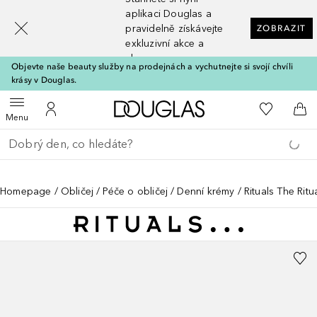
[navigation.slideout.screenreader]
aplikaci Douglas a
pravidelně získávejte
ZOBRAZIT
exkluzivní akce a
slevy
Objevte naše beauty služby na prodejnách a vychutnejte si svojí chvíli
krásy v Douglas.
Domů
K mému se
Otevřít menu
K mému účtu
Do 
Menu
Vraťte se
Proveďte vyhledávání
Homepage
Obličej
Péče o obličej
Denní krémy
Rituals The Rit