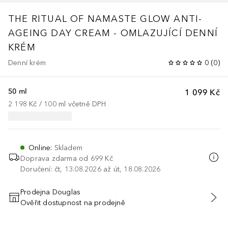
THE RITUAL OF NAMASTE
GLOW ANTI-
AGEING DAY CREAM - OMLAZUJÍCÍ DENNÍ
KRÉM
Denní krém
0
(
0
)
50 ml
1 099 Kč
2 198 Kč
 / 
100
ml
včetně DPH
Online
:
Skladem
Doprava zdarma od 699 Kč
Doručení: čt, 13.08.2026 až út, 18.08.2026
Prodejna Douglas
Ověřit dostupnost na prodejně
PŘIDAT DO KOŠÍKU