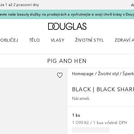
 1 až 2 pracovní dny
A
vte naše beauty služby na prodejnách a vychutnejte si svojí chvíli krásy v Dou
Domů
OBLIČEJ
TĚLO
VLASY
ŽIVOTNÍ STYL
ZDRAVÍ 
dku Líčení
Otevřít nabídku Obličej
Otevřít nabídku Tělo
Otevřít nabídku Vlasy
Otevřít nabídku Životní styl
Otevřít n
PIG AND HEN
Homepage
Životní styl
Šper
BLACK | BLACK SHAR
Náramek
1 ks
1 099 Kč
 / 
1
kus
včetně DPH