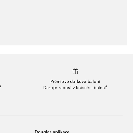
Prémiové dárkové balení
¹
Darujte radost v krásném balení¹
Douglas aplikace