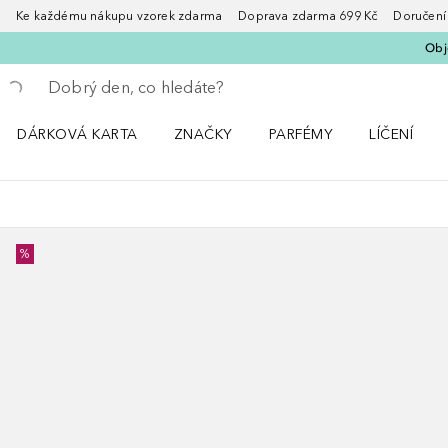
Ke každému nákupu vzorek zdarma Doprava zdarma 699 Kč Doručení za
Obje
Vraťte se
Proveďte vyhledávání
DÁRKOVÁ KARTA
ZNAČKY
PARFÉMY
LÍČENÍ
Otevřít nabídku ZNAČKY
Otevřít nabídku Parfémy
Otevřít nabí
%