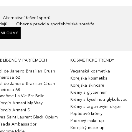
Alternativní řešení sporů
dajů
Obecná pravidla spotřebitelské soutěže
SMLOUVY
BLÍBENÉ V PARFÉMECH
KOSMETICKÉ TRENDY
ol de Janeiro Brazilian Crush
Veganská kosmetika
heirosa 62
Korejská kosmetika
ol de Janeiro Brazilian Crush
Korejská skincare
heirosa 68
Krémy s glycerinem
ancôme La Vie Est Belle
Krémy s kyselinou glykolovou
iorgio Armani My Way
Krémy s arganovým olejem
iorgio Armani Sì
Peptidové krémy
ves Saint Laurent Black Opium
Pudrový make-up
isada Ambassador
Korejský make up
ancôme Idôle