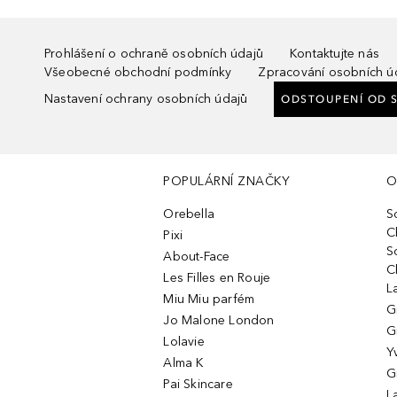
Prohlášení o ochraně osobních údajů
Kontaktujte nás
Všeobecné obchodní podmínky
Zpracování osobních ú
Nastavení ochrany osobních údajů
ODSTOUPENÍ OD 
POPULÁRNÍ ZNAČKY
O
Orebella
S
C
Pixi
S
About-Face
C
Les Filles en Rouje
L
Miu Miu parfém
G
Jo Malone London
G
Lolavie
Y
Alma K
G
Pai Skincare
L