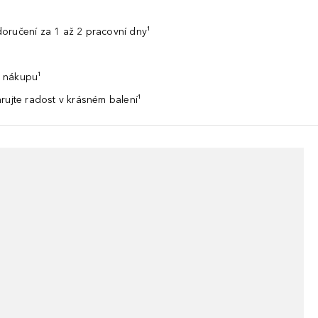
oručení za 1 až 2 pracovní dny¹
 nákupu¹
rujte radost v krásném balení¹