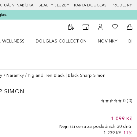
KTUÁLNÍ NABÍDKA
BEAUTY SLUŽBY
KARTA DOUGLAS
PRODEJNY
glas.
K mému se
K vyhledávači prodejen
K mému účtu
Do 
A WELLNESS
DOUGLAS COLLECTION
NOVINKY
BEA
abídku Zdraví a wellness
Otevřít nabídku Douglas Collection
Otevřít nabídku N
Ote
ky
Náramky
Pig and Hen Black | Black Sharp Simon
P SIMON
0
(
0
)
1 099 Kč
Nejnižší cena za posledních 30 dnů
1 239 Kč
-11%