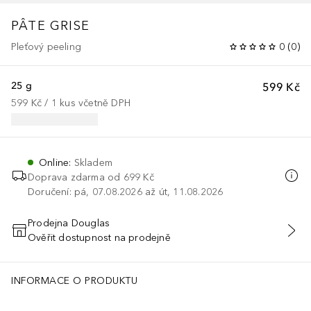
PÂTE GRISE
Pleťový peeling
0
(
0
)
25 g
599 Kč
599 Kč
 / 
1
kus
včetně DPH
Online
:
Skladem
Doprava zdarma od
699 Kč
Doručení: pá, 07.08.2026 až út, 11.08.2026
Prodejna Douglas
Ověřit dostupnost na prodejně
PŘIDAT DO KOŠÍKU
INFORMACE O PRODUKTU