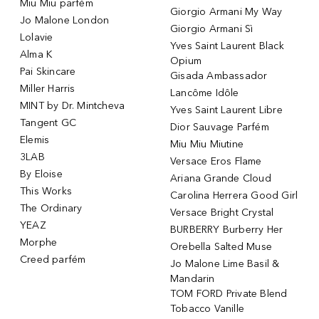
Miu Miu parfém
Giorgio Armani My Way
Jo Malone London
Giorgio Armani Sì
Lolavie
Yves Saint Laurent Black
Alma K
Opium
Pai Skincare
Gisada Ambassador
Miller Harris
Lancôme Idôle
MINT by Dr. Mintcheva
Yves Saint Laurent Libre
Tangent GC
Dior Sauvage Parfém
Elemis
Miu Miu Miutine
3LAB
Versace Eros Flame
By Eloise
Ariana Grande Cloud
This Works
Carolina Herrera Good Girl
The Ordinary
Versace Bright Crystal
YEAZ
BURBERRY Burberry Her
Morphe
Orebella Salted Muse
Creed parfém
Jo Malone Lime Basil &
Mandarin
TOM FORD Private Blend
Tobacco Vanille