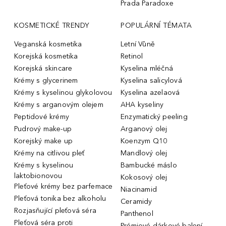
Prada Paradoxe
KOSMETICKÉ TRENDY
POPULÁRNÍ TÉMATA
Veganská kosmetika
Letní Vůně
Korejská kosmetika
Retinol
Korejská skincare
Kyselina mléčná
Krémy s glycerinem
Kyselina salicylová
Krémy s kyselinou glykolovou
Kyselina azelaová
Krémy s arganovým olejem
AHA kyseliny
Peptidové krémy
Enzymatický peeling
Pudrový make-up
Arganový olej
Korejský make up
Koenzym Q10
Krémy na citlivou pleť
Mandlový olej
Krémy s kyselinou
Bambucké máslo
laktobionovou
Kokosový olej
Pleťové krémy bez parfemace
Niacinamid
Pleťová tonika bez alkoholu
Ceramidy
Rozjasňující pleťová séra
Panthenol
Pleťová séra proti
Prémiové dárkové balení