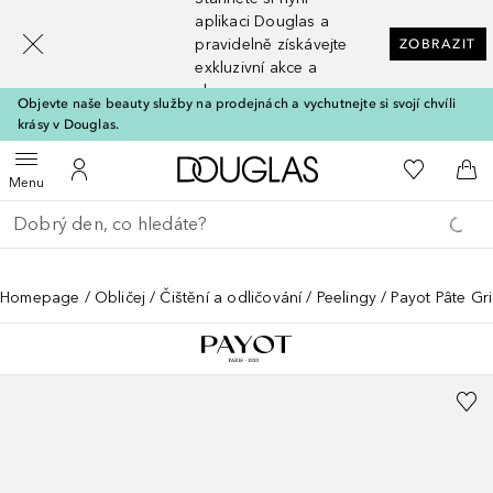
[navigation.slideout.screenreader]
aplikaci Douglas a
pravidelně získávejte
ZOBRAZIT
exkluzivní akce a
slevy
Objevte naše beauty služby na prodejnách a vychutnejte si svojí chvíli
krásy v Douglas.
Domů
K mému se
Otevřít menu
K mému účtu
Do 
Menu
Vraťte se
Proveďte vyhledávání
Homepage
Obličej
Čištění a odličování
Peelingy
Payot Pâte Gr