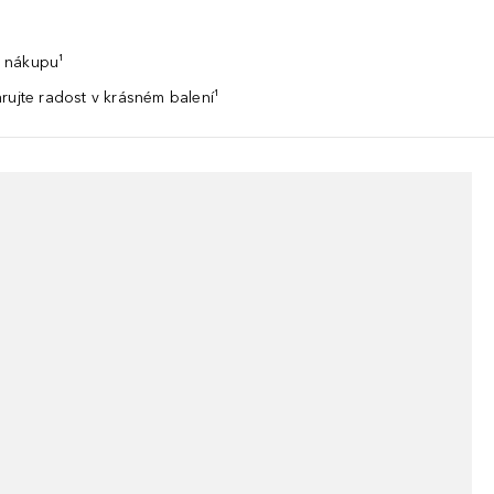
 nákupu¹
rujte radost v krásném balení¹