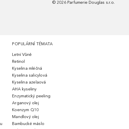
©
2026
Parfumerie Douglas s.r.o.
POPULÁRNÍ TÉMATA
Letní Vůně
Retinol
Kyselina mléčná
Kyselina salicylová
Kyselina azelaová
AHA kyseliny
Enzymatický peeling
Arganový olej
Koenzym Q10
Mandlový olej
ou
Bambucké máslo