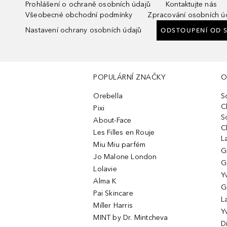
Prohlášení o ochraně osobních údajů
Kontaktujte nás
Všeobecné obchodní podmínky
Zpracování osobních ú
Nastavení ochrany osobních údajů
ODSTOUPENÍ OD 
POPULÁRNÍ ZNAČKY
O
Orebella
S
C
Pixi
S
About-Face
C
Les Filles en Rouje
L
Miu Miu parfém
G
Jo Malone London
G
Lolavie
Y
Alma K
G
Pai Skincare
L
Miller Harris
Y
MINT by Dr. Mintcheva
D