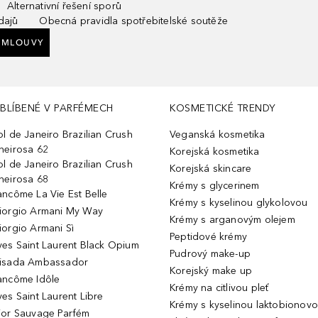
Alternativní řešení sporů
dajů
Obecná pravidla spotřebitelské soutěže
SMLOUVY
BLÍBENÉ V PARFÉMECH
KOSMETICKÉ TRENDY
ol de Janeiro Brazilian Crush
Veganská kosmetika
heirosa 62
Korejská kosmetika
ol de Janeiro Brazilian Crush
Korejská skincare
heirosa 68
Krémy s glycerinem
ancôme La Vie Est Belle
Krémy s kyselinou glykolovou
iorgio Armani My Way
Krémy s arganovým olejem
iorgio Armani Sì
Peptidové krémy
ves Saint Laurent Black Opium
Pudrový make-up
isada Ambassador
Korejský make up
ancôme Idôle
Krémy na citlivou pleť
ves Saint Laurent Libre
Krémy s kyselinou laktobionov
ior Sauvage Parfém