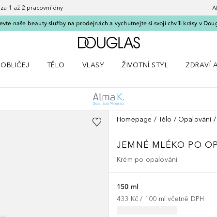
 1 až 2 pracovní dny
A
vte naše beauty služby na prodejnách a vychutnejte si svojí chvíli krásy v Dou
Domů
OBLIČEJ
TĚLO
VLASY
ŽIVOTNÍ STYL
ZDRAVÍ 
dku Líčení
Otevřít nabídku Obličej
Otevřít nabídku Tělo
Otevřít nabídku Vlasy
Otevřít nabídku Životní styl
Otevřít n
Homepage
Tělo
Opalování
JEMNÉ MLÉKO PO O
Krém po opalování
150 ml
433 Kč
 / 
100
ml
včetně DPH