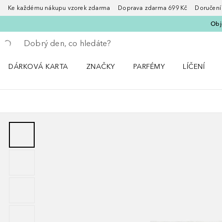
Ke každému nákupu vzorek zdarma Doprava zdarma 699 Kč Doručení za
Obje
Vraťte se
Proveďte vyhledávání
DÁRKOVÁ KARTA
ZNAČKY
PARFÉMY
LÍČENÍ
Otevřít nabídku ZNAČKY
Otevřít nabídku Parfémy
Otevřít nabí