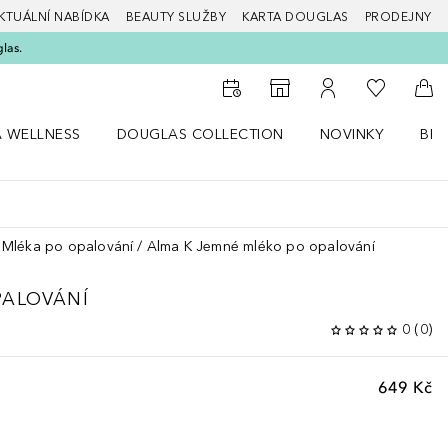
KTUÁLNÍ NABÍDKA
BEAUTY SLUŽBY
KARTA DOUGLAS
PRODEJNY
glas.
K mému se
K vyhledávači prodejen
K mému účtu
Do 
A WELLNESS
DOUGLAS COLLECTION
NOVINKY
BEA
abídku Zdraví a wellness
Otevřít nabídku Douglas Collection
Otevřít nabídku N
Ote
Mléka po opalování
Alma K Jemné mléko po opalování
PALOVÁNÍ
0
(
0
)
649 Kč