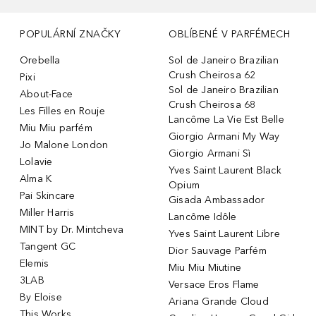
POPULÁRNÍ ZNAČKY
OBLÍBENÉ V PARFÉMECH
Orebella
Sol de Janeiro Brazilian
Crush Cheirosa 62
Pixi
Sol de Janeiro Brazilian
About-Face
Crush Cheirosa 68
Les Filles en Rouje
Lancôme La Vie Est Belle
Miu Miu parfém
Giorgio Armani My Way
Jo Malone London
Giorgio Armani Sì
Lolavie
Yves Saint Laurent Black
Alma K
Opium
Pai Skincare
Gisada Ambassador
Miller Harris
Lancôme Idôle
MINT by Dr. Mintcheva
Yves Saint Laurent Libre
Tangent GC
Dior Sauvage Parfém
Elemis
Miu Miu Miutine
3LAB
Versace Eros Flame
By Eloise
Ariana Grande Cloud
This Works