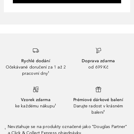
Rychlé dodání
Doprava zdarma
Očekávané doručení za 1 až 2
od 699 Kč
pracovní dny¹
Vzorek zdarma
Prémiové dárkové balení
ke každému nákupu¹
Darujte radost v krásném
balení¹
Nevztahuje se na produkty označené jako "Douglas Partner"
¹
a Click & Collect Express objednávky.