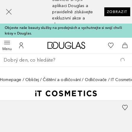
[navigation.slideout.screenreader]
aplikaci Douglas a
pravidelně získávejte
ZOBRAZIT
exkluzivní akce a
slevy
Objevte naše beauty služby na prodejnách a vychutnejte si svojí chvíli
krásy v Douglas.
Domů
K mému se
Otevřít menu
K mému účtu
Do 
Menu
Vraťte se
Proveďte vyhledávání
Homepage
Obličej
Čištění a odličování
Odličovače
IT Cosmeti