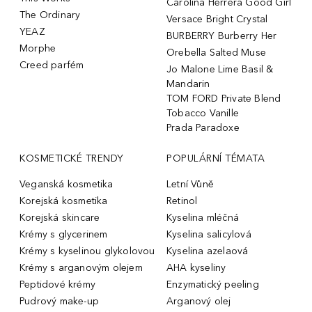
Carolina Herrera Good Girl
The Ordinary
Versace Bright Crystal
YEAZ
BURBERRY Burberry Her
Morphe
Orebella Salted Muse
Creed parfém
Jo Malone Lime Basil &
Mandarin
TOM FORD Private Blend
Tobacco Vanille
Prada Paradoxe
KOSMETICKÉ TRENDY
POPULÁRNÍ TÉMATA
Veganská kosmetika
Letní Vůně
Korejská kosmetika
Retinol
Korejská skincare
Kyselina mléčná
Krémy s glycerinem
Kyselina salicylová
Krémy s kyselinou glykolovou
Kyselina azelaová
Krémy s arganovým olejem
AHA kyseliny
Peptidové krémy
Enzymatický peeling
Pudrový make-up
Arganový olej