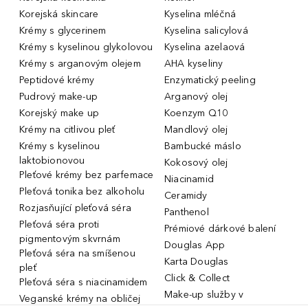
Korejská skincare
Kyselina mléčná
Krémy s glycerinem
Kyselina salicylová
Krémy s kyselinou glykolovou
Kyselina azelaová
Krémy s arganovým olejem
AHA kyseliny
Peptidové krémy
Enzymatický peeling
Pudrový make-up
Arganový olej
Korejský make up
Koenzym Q10
Krémy na citlivou pleť
Mandlový olej
Krémy s kyselinou
Bambucké máslo
laktobionovou
Kokosový olej
Pleťové krémy bez parfemace
Niacinamid
Pleťová tonika bez alkoholu
Ceramidy
Rozjasňující pleťová séra
Panthenol
Pleťová séra proti
Prémiové dárkové balení
pigmentovým skvrnám
Douglas App
Pleťová séra na smíšenou
Karta Douglas
pleť
Click & Collect
Pleťová séra s niacinamidem
Make-up služby v
Veganské krémy na obličej