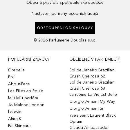
Obecná pravidla spotřebitelské soutěže
Nastavení ochrany osobních údajů
ODSTOUPENÍ OD SMLOUVY
©
2026
Parfumerie Douglas s.r.o.
POPULÁRNÍ ZNAČKY
OBLÍBENÉ V PARFÉMECH
Orebella
Sol de Janeiro Brazilian
Crush Cheirosa 62
Pixi
Sol de Janeiro Brazilian
About-Face
Crush Cheirosa 68
Les Filles en Rouje
Lancôme La Vie Est Belle
Miu Miu parfém
Giorgio Armani My Way
Jo Malone London
Giorgio Armani Sì
Lolavie
Yves Saint Laurent Black
Alma K
Opium
Pai Skincare
Gisada Ambassador