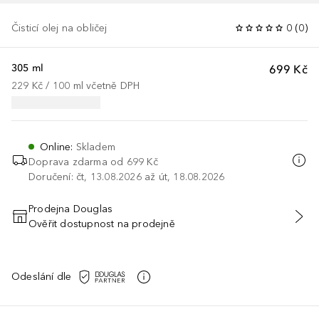
Čisticí olej na obličej
0
(
0
)
305 ml
699 Kč
229 Kč
 / 
100
ml
včetně DPH
Online
:
Skladem
Doprava zdarma od 699 Kč
Doručení: čt, 13.08.2026 až út, 18.08.2026
Prodejna Douglas
Ověřit dostupnost na prodejně
PŘIDAT DO KOŠÍKU
Odeslání dle