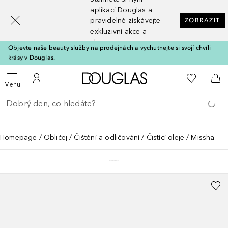
[navigation.slideout.screenreader]
aplikaci Douglas a
pravidelně získávejte
ZOBRAZIT
exkluzivní akce a
slevy
Objevte naše beauty služby na prodejnách a vychutnejte si svojí chvíli
krásy v Douglas.
Domů
K mému se
Otevřít menu
K mému účtu
Do 
Menu
Vraťte se
Proveďte vyhledávání
Homepage
Obličej
Čištění a odličování
Čistící oleje
Missha