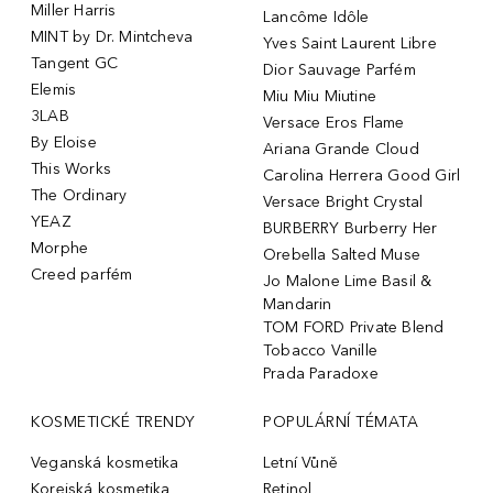
Miller Harris
Lancôme Idôle
MINT by Dr. Mintcheva
Yves Saint Laurent Libre
Tangent GC
Dior Sauvage Parfém
Elemis
Miu Miu Miutine
3LAB
Versace Eros Flame
By Eloise
Ariana Grande Cloud
This Works
Carolina Herrera Good Girl
The Ordinary
Versace Bright Crystal
YEAZ
BURBERRY Burberry Her
Morphe
Orebella Salted Muse
Creed parfém
Jo Malone Lime Basil &
Mandarin
TOM FORD Private Blend
Tobacco Vanille
Prada Paradoxe
KOSMETICKÉ TRENDY
POPULÁRNÍ TÉMATA
Veganská kosmetika
Letní Vůně
Korejská kosmetika
Retinol